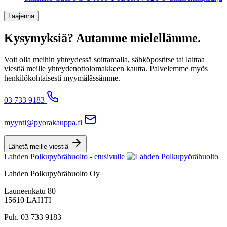
Laajenna
Kysymyksiä? Autamme mielellämme.
Voit olla meihin yhteydessä soittamalla, sähköpostitse tai laittaa
viestiä meille yhteydenottolomakkeen kautta. Palvelemme myös
henkilökohtaisesti myymälässämme.
03 733 9183
myynti@pyorakauppa.fi
Lähetä meille viestiä
Lahden Polkupyörähuolto - etusivulle
Lahden Polkupyörähuolto Oy
Launeenkatu 80
15610 LAHTI
Puh. 03 733 9183