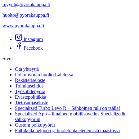
myynti@pyorakauppa.fi
huolto@pyorakauppa.fi
www.pyorakauppa.fi
Instagram
Facebook
Sivut
Ota yhteyttä
Polkupyörän huolto Lahdessa
Rekisteriseloste
Toimitusehdot
Työsuhdepyörä
Evästepolitiikka
Tietosuojaseloste
Specialized Turbo Levo R – Sähköinen ralli on täällä!
Specialized App – ilmainen mobiilisovellus Specializedin
sähköpyöriin
Custom polkupyörät
Fatbikellä helppoa ja huoletonta etenemistä maastossa