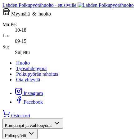
Lahden Polkupyörähuolto - etusivulle
Myymälä
&
huolto
Ma-Pe:
10-18
La:
09-15
Su:
Suljettu
Huolto
Työsuhdepyörä
Polkupyörän rahoitus
Ota yhteyttä
Instagram
Facebook
Ostoskori
Kampanjat ja vaihtopyörät
Polkupyörät