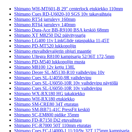
Shimano WH-MT601-B 29" centerlock etukiekko 110mm
Shimano Cues RD-U6020-10 SGS 10v takavaihtaja
Shimano RT54 jarrulevy 160mm
Shimano RT64 jarrulevy 140mm
Shimano Dura-Ace BB-R9100 BSA keskiö 68mm
Shimano XT M8250 Di2 päivityssarja
Shimano LG400 11v LinkGlide rataspakka 11-45T
Shimano PD-MT520 lukkopoljin
Shimano etuvaihdevaijerin ohjuri maantie
Shimano Ultegra R8100 kampisarja 52/36T 172,5mm
Shimano PD-M540 lukkopoljin musta
Shimano M8100 12v ketju 138L
Shimano Deore SL-M5130-R10 vaihdevipu 10v
Shimano Cues SL-U4050-9R vaihdevipu
Shimano Cues SL-U6050-10R 10v vaihdevipu näytöllä
Shimano Cues SL-U6050-10R 10v vaihdevipu
Shimano WX-RX180 HG takakiekko
Shimano WH-RX180 etukiekko
Shimano SM-CRE80 34T eturatas
Shimano SM-BB71-41C PressFit keskiö
Shimano SC-EM800 pidike 35mm
Shimano FD-R7150 Di2 etuvaihtaja
Shimano FC-R7000 50T 110mm eturatas
Shimano Cues FC-U4000-1 11/10/9v 32T 175mm kampisarja