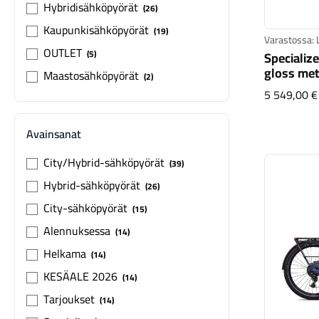
Hybridisähköpyörät
26
Kaupunkisähköpyörät
19
Varastossa: 
OUTLET
5
Specializ
gloss met
Maastosähköpyörät
2
5 549,00 €
Avainsanat
City/Hybrid-sähköpyörät
39
Hybrid-sähköpyörät
26
City-sähköpyörät
15
Alennuksessa
14
Helkama
14
KESÄALE 2026
14
Tarjoukset
14