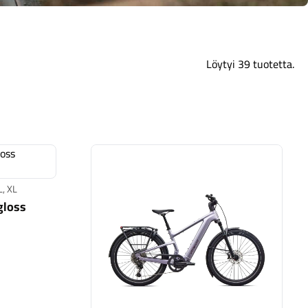
Löytyi 39 tuotetta.
Kaupunkisähköpyörät
Tarvikkeet
L, XL
gloss
Renkaat
Komponentit
 X 4.0 gloss obsidian
Katso koko valikoima