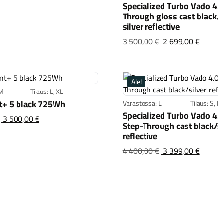
Specialized Turbo Vado 4
Through gloss cast black
silver reflective
Speci
Alku
3 500,00 €
2 699,00 €
hint
oli:3
Ale!
 M
Tilaus: L, XL
nt+ 5 black 725Wh
Varastossa: L
Tilaus: S,
Specialized Turbo Vado 4
Trek Allant+ 5 black 725Wh
Alkuperäinen
3 500,00 €
Step-Through cast black/
hinta
reflective
oli:3 899,00 €
Speci
Alku
4 400,00 €
3 399,00 €
hint
oli:4