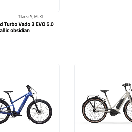
L
Tilaus: S, M, XL
ed Turbo Vado 3 EVO 5.0
allic obsidian
Specialized Turbo Vado 3 EVO 5.0 gloss metallic obsidian