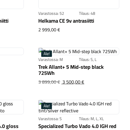
Varastossa: 52
Tilaus: 48
itti
Helkama CE 9v antrasiitti
na graniitti
Helkama CE 9v antrasiitti
2 999,00 €
Ale!
Varastossa: M
Tilaus: S, L
Trek Allant+ 5 Mid-step black
725Wh
ama CE9 9v musta
peräinen
Trek Allant+ 5 Mid-st
Alkuperäinen
3 899,00 €
3 500,00 €
a
hinta
 049,00 €
oli:3 899,00 €
Ale!
Varastossa: S
Tilaus: M, L, XL
.0 gloss
Specialized Turbo Vado 4.0 IGH red