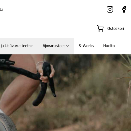
tä
Instagram
Faceboo
Ostoskori
 ja Lisävarusteet
Ajovarusteet
S-Works
Huolto
Suositut osastot
Gravel-
pyörät
Maastosähköpyörä