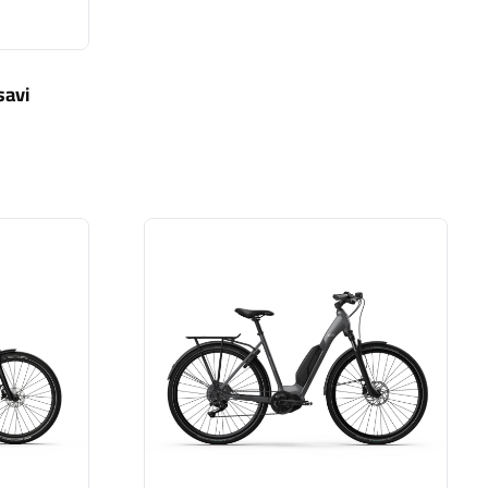
savi
v valkosavi