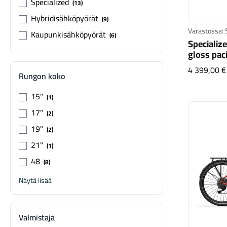
Specialized
13
Hybridisähköpyörät
9
Varastossa: 
Kaupunkisähköpyörät
6
Specializ
gloss pac
4 399,00 €
Rungon koko
15"
1
17"
2
19"
2
21"
1
48
8
Näytä lisää
Valmistaja