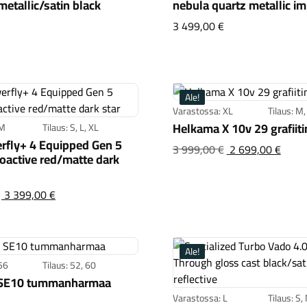
metallic/satin black
nebula quartz metallic i
Specialized Turbo
3 499,00 €
Specialized Turbo Como 4.0 gloss dolomite metallic/satin black ref
Ale!
Varastossa: XL
Tilaus: M,
Helkama X 10v 29 grafiit
 M
Tilaus: S, L, XL
rfly+ 4 Equipped Gen 5
Helka
Alku
3 999,00 €
2 699,00 €
ioactive red/matte dark
hint
oli:3
Trek Powerfly+ 4 Equipped Gen 5 gloss radioactive re
Alkuperäinen
3 399,00 €
hinta
oli:3 799,00 €
Ale!
56
Tilaus: 52, 60
SE10 tummanharmaa
Varastossa: L
Tilaus: S,
Helkama SE10 tummanharmaa