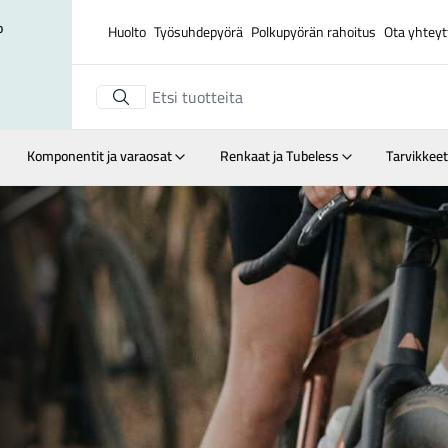
o
Huolto
Työsuhdepyörä
Polkupyörän rahoitus
Ota yhteyt
Komponentit ja varaosat
Renkaat ja Tubeless
Tarvikkeet