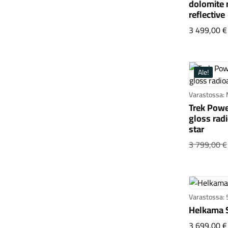
dolomite 
reflective
3 499,00 €
Ale!
Varastossa:
Trek Powe
gloss rad
star
3 799,00 €
Varastossa: 
Helkama 
3 699,00 €