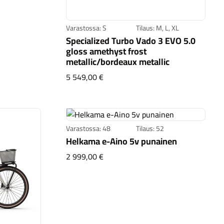
Varastossa: S
Tilaus: M, L, XL
Specialized Turbo Vado 3 EVO 5.0
gloss amethyst frost
metallic/bordeaux metallic
Specialized Turbo Vado 3 EVO 5.0 g
5 549,00 €
Varastossa: 48
Tilaus: 52
Helkama e-Aino 5v punainen
Helkama e-Aino 5v punainen
2 999,00 €