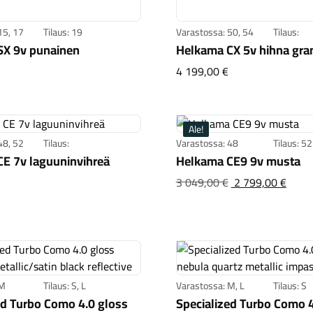
15, 17
Tilaus: 19
Varastossa: 50, 54
Tilaus:
SX 9v punainen
Helkama CX 5v hihna grani
Helkama SX 9v punainen
Helkama CX 5v hih
4 199,00 €
Ale!
48, 52
Tilaus:
Varastossa: 48
Tilaus: 52
E 7v laguuninvihreä
Helkama CE9 9v musta
Helkama CE 7v laguuninvihreä
Helk
Alku
3 049,00 €
2 799,00 €
hint
oli:3
 M
Tilaus: S, L
Varastossa: M, L
Tilaus: S
ed Turbo Como 4.0 gloss
Specialized Turbo Como 4