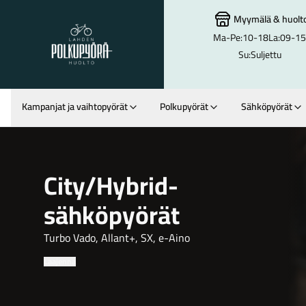
Myymälä
&
huolt
Ma-Pe:
10-18
La:
09-15
Lahden Polkupyörähuolto - etusivulle
Su:
Suljettu
Kampanjat ja vaihtopyörät
Polkupyörät
Sähköpyörät
Hakutulokset
City/Hybrid-
sähköpyörät
Turbo Vado, Allant+, SX, e-Aino
Laajenna