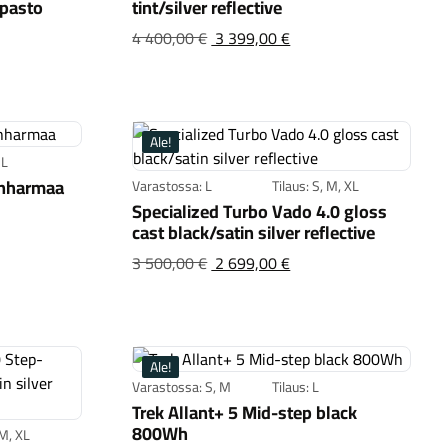
mpasto
tint/silver reflective
 Como 4.0 gloss nebula quartz metallic impasto
Specialized Turbo Vado 4
Alkuperäinen
4 400,00 €
3 399,00 €
lective
hinta
oli:4 400,00 €
Ale!
 L
inharmaa
Varastossa: L
Tilaus: S, M, XL
Specialized Turbo Vado 4.0 gloss
ma X 10v 29 grafiitinharmaa
peräinen
cast black/satin silver reflective
a
Specialized Turbo Vado 4
Alkuperäinen
3 500,00 €
2 699,00 €
 999,00 €
d/matte dark star
hinta
oli:3 500,00 €
Ale!
Varastossa: S, M
Tilaus: L
Trek Allant+ 5 Mid-step black
800Wh
 M, XL