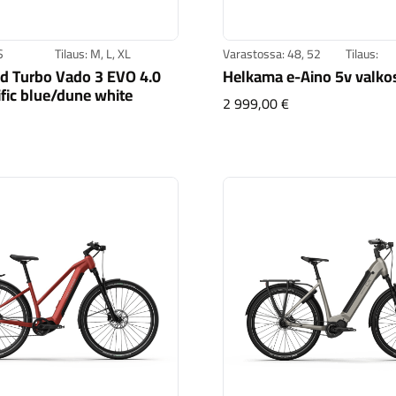
S
Tilaus: M, L, XL
Varastossa: 48, 52
Tilaus:
ed Turbo Vado 3 EVO 4.0
Helkama e-Aino 5v valko
ific blue/dune white
Helkama e-Aino 5
2 999,00 €
Specialized Turbo Vado 3 EVO 4.0 gloss pacific blue/dune white