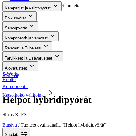
Valitettavasti haullasi ei löytynyt tuotteita.
Kampanjat ja vaihtopyörät
Suositut osastot
Polkupyörät
Sähköpyörät
Gravel-pyörät
Komponentit ja varaosat
Maastosähköpyörät
Renkaat ja Tubeless
Kaupunkisähköpyörät
Tarvikkeet ja Lisävarusteet
Tarvikkeet
Ajovarusteet
S-Works
Renkaat
Huolto
Komponentit
Katso koko valikoima
Helpot hybridipyörät
Sirrus X, FX
Etusivu
/ Tuotteet avainsanalla “Helpot hybridipyörät”
Suodata