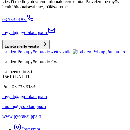
viestiä meille yhteydenottolomakkeen kautta. Palvelemme myös
henkilökohtaisesti myymälässämme.
03 733 9183
myynti@pyorakauppa.fi
Lähetä meille viestiä
Lahden Polkupyörähuolto - etusivulle
Lahden Polkupyörähuolto Oy
Launeenkatu 80
15610 LAHTI
Puh. 03 733 9183
myynti@pyorakauppa.fi
huolto@pyorakauppa.fi
www.pyorakauppa.fi
Instagram