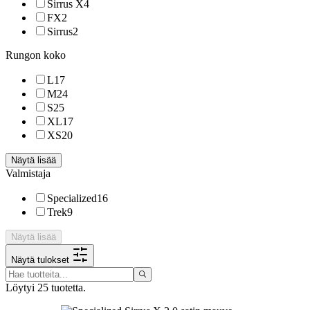
Sirrus X
4
FX
2
Sirrus
2
Rungon koko
L
17
M
24
S
25
XL
17
XS
20
Näytä lisää
Valmistaja
Specialized
16
Trek
9
Näytä lisää
Näytä tulokset
Löytyi 25 tuotetta.