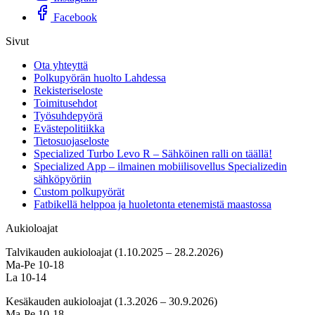
Facebook
Sivut
Ota yhteyttä
Polkupyörän huolto Lahdessa
Rekisteriseloste
Toimitusehdot
Työsuhdepyörä
Evästepolitiikka
Tietosuojaseloste
Specialized Turbo Levo R – Sähköinen ralli on täällä!
Specialized App – ilmainen mobiilisovellus Specializedin
sähköpyöriin
Custom polkupyörät
Fatbikellä helppoa ja huoletonta etenemistä maastossa
Aukioloajat
Talvikauden aukioloajat (1.10.2025 – 28.2.2026)
Ma-Pe 10-18
La 10-14
Kesäkauden aukioloajat (1.3.2026 – 30.9.2026)
Ma-Pe 10-18