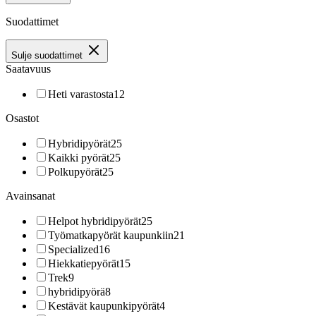
Suodattimet
Sulje suodattimet
Saatavuus
Heti varastosta
12
Osastot
Hybridipyörät
25
Kaikki pyörät
25
Polkupyörät
25
Avainsanat
Helpot hybridipyörät
25
Työmatkapyörät kaupunkiin
21
Specialized
16
Hiekkatiepyörät
15
Trek
9
hybridipyörä
8
Kestävät kaupunkipyörät
4