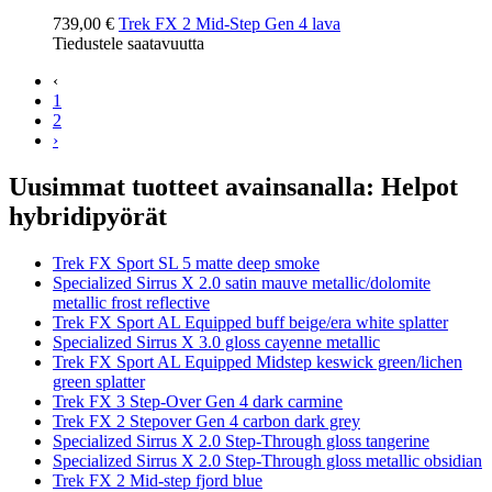
739,00 €
Trek FX 2 Mid-Step Gen 4 lava
Tiedustele saatavuutta
‹
1
2
›
Uusimmat tuotteet avainsanalla: Helpot
hybridipyörät
Trek FX Sport SL 5 matte deep smoke
Specialized Sirrus X 2.0 satin mauve metallic/dolomite
metallic frost reflective
Trek FX Sport AL Equipped buff beige/era white splatter
Specialized Sirrus X 3.0 gloss cayenne metallic
Trek FX Sport AL Equipped Midstep keswick green/lichen
green splatter
Trek FX 3 Step-Over Gen 4 dark carmine
Trek FX 2 Stepover Gen 4 carbon dark grey
Specialized Sirrus X 2.0 Step-Through gloss tangerine
Specialized Sirrus X 2.0 Step-Through gloss metallic obsidian
Trek FX 2 Mid-step fjord blue