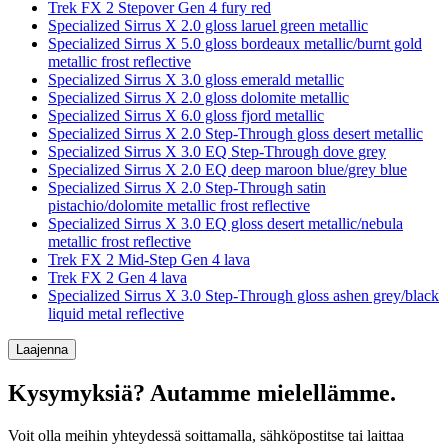
Trek FX 2 Stepover Gen 4 fury red
Specialized Sirrus X 2.0 gloss laruel green metallic
Specialized Sirrus X 5.0 gloss bordeaux metallic/burnt gold
metallic frost reflective
Specialized Sirrus X 3.0 gloss emerald metallic
Specialized Sirrus X 2.0 gloss dolomite metallic
Specialized Sirrus X 6.0 gloss fjord metallic
Specialized Sirrus X 2.0 Step-Through gloss desert metallic
Specialized Sirrus X 3.0 EQ Step-Through dove grey
Specialized Sirrus X 2.0 EQ deep maroon blue/grey blue
Specialized Sirrus X 2.0 Step-Through satin
pistachio/dolomite metallic frost reflective
Specialized Sirrus X 3.0 EQ gloss desert metallic/nebula
metallic frost reflective
Trek FX 2 Mid-Step Gen 4 lava
Trek FX 2 Gen 4 lava
Specialized Sirrus X 3.0 Step-Through gloss ashen grey/black
liquid metal reflective
Laajenna
Kysymyksiä? Autamme mielellämme.
Voit olla meihin yhteydessä soittamalla, sähköpostitse tai laittaa