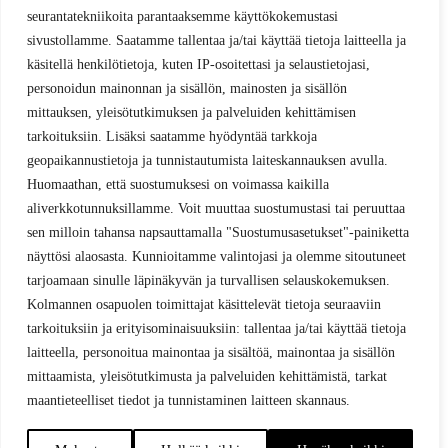
seurantatekniikoita parantaaksemme käyttökokemustasi
sivustollamme. Saatamme tallentaa ja/tai käyttää tietoja laitteella ja
käsitellä henkilötietoja, kuten IP-osoitettasi ja selaustietojasi,
personoidun mainonnan ja sisällön, mainosten ja sisällön
mittauksen, yleisötutkimuksen ja palveluiden kehittämisen
tarkoituksiin. Lisäksi saatamme hyödyntää tarkkoja
geopaikannustietoja ja tunnistautumista laiteskannauksen avulla.
Huomaathan, että suostumuksesi on voimassa kaikilla
aliverkkotunnuksillamme. Voit muuttaa suostumustasi tai peruuttaa
sen milloin tahansa napsauttamalla "Suostumusasetukset"-painiketta
näyttösi alaosasta. Kunnioitamme valintojasi ja olemme sitoutuneet
tarjoamaan sinulle läpinäkyvän ja turvallisen selauskokemuksen.
Kolmannen osapuolen toimittajat käsittelevät tietoja seuraaviin
tarkoituksiin ja erityisominaisuuksiin: tallentaa ja/tai käyttää tietoja
laitteella, personoitua mainontaa ja sisältöä, mainontaa ja sisällön
mittaamista, yleisötutkimusta ja palveluiden kehittämistä, tarkat
maantieteelliset tiedot ja tunnistaminen laitteen skannaus.