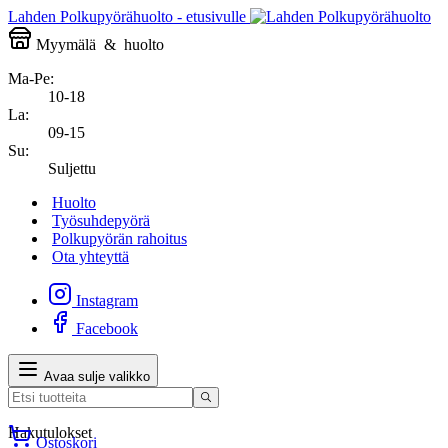
Lahden Polkupyörähuolto - etusivulle
Myymälä
&
huolto
Ma-Pe:
10-18
La:
09-15
Su:
Suljettu
Huolto
Työsuhdepyörä
Polkupyörän rahoitus
Ota yhteyttä
Instagram
Facebook
Avaa sulje valikko
Hakutulokset
Ostoskori