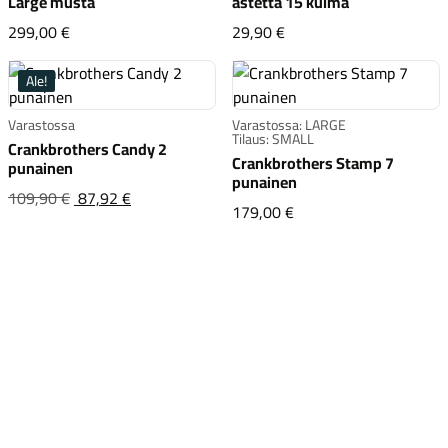
Large musta
astetta 15 kulma
Crankbrothers Stamp 11 Large musta
Crankbrothers klossit 0
299,00 €
29,90 €
Ale!
Varastossa
Varastossa: LARGE
Tilaus: SMALL
Crankbrothers Candy 2
Crankbrothers Stamp 7
punainen
punainen
Crankbrothers Candy 2 punainen
Alkuperäinen
109,90 €
87,92 €
Crankbrothers Stamp 
179,00 €
hinta
oli:109,90 €