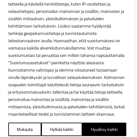
laitteella ja käsitellä henkilötietoja, kuten IP-osoitettasi ja
selaustietojasi, personoidun mainonnan ja sisällön, mainosten ja
sisällön mittauksen, yleisötutkimuksen ja palveluiden
kehittämisen tarkoituksiin. Lisäksi saatamme hyödyntää
tarkkoja geopaikannustietoja ja tunnistautumista
laiteskannauksen avulla. Huomaathan, että suostumuksesi on
voimassa kaikilla aliverkkotunnuksillamme. Voit muuttaa
suostumustasi tai peruuttaa sen milloin tahansa napsauttamalla
"Suostumusasetukset"-painiketta näyttösi alaosasta.
Kunnioitamme valintojasi ja olemme sitoutuneet tarjoamaan
sinulle läpinäkyvän ja turvallisen selauskokemuksen. Kolmannen
osapuolen toimittajat käsittelevät tietoja seuraaviin tarkoituksiin
ja erityisominaisuuksiin: tallentaa ja/tai käyttää tietoja laitteella,
personoitua mainontaa ja sisältöä, mainontaa ja sisällön
mittaamista, yleisötutkimusta ja palveluiden kehittämistä, tarkat
maantieteelliset tiedot ja tunnistaminen laitteen skannaus.
Mukauta
Hylkää kaikki
Hyväksy kaikki