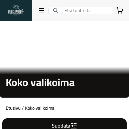
Lahden Polkupyörähuolto - etusivulle
Avaa sulje valikko
Ostoskori
Hakutulokset
Suositut osastot
Koko valikoima
Etusivu
/ Koko valikoima
Gravel-pyörät
Suodata