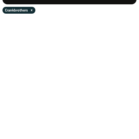
Crankbrothers
✕
Maastosähköpyörät
Kaupunkisähköpyörät