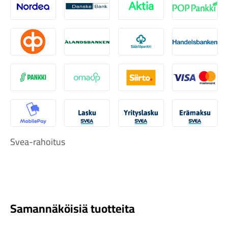
Nordea
Danske
Aktia
Pop-pank
Osuuspankki
Ålandsbanken
Säästöpankki
Handelsb
Komponentit
S-Pankki
Omasp
Siirto
Visa & Ma
MobilePay
Svea Lasku
Svea yrityslasku
Svea erä
Katso koko valikoima
Svea-rahoitus
Samannäköisiä tuotteita