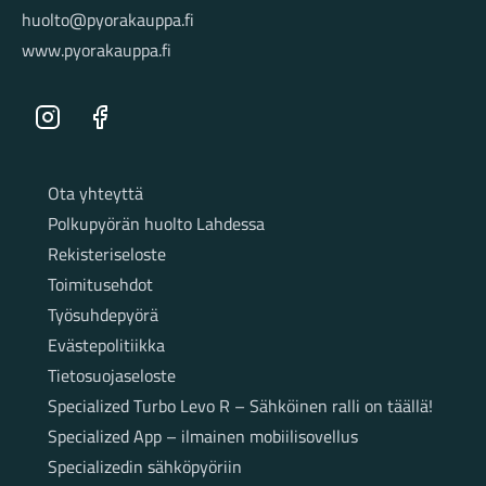
huolto@pyorakauppa.fi
www.pyorakauppa.fi
Instagram
Facebook
Sivut
Ota yhteyttä
Polkupyörän huolto Lahdessa
Rekisteriseloste
Toimitusehdot
Työsuhdepyörä
Evästepolitiikka
Tietosuojaseloste
Specialized Turbo Levo R – Sähköinen ralli on täällä!
Specialized App – ilmainen mobiilisovellus
Specializedin sähköpyöriin