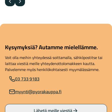
Edellinen
Seuraava
Kysymyksiä? Autamme mielellämme.
Voit olla meihin yhteydessä soittamalla, sähköpostitse tai
laittaa viestiä meille yhteydenottolomakkeen kautta.
Palvelemme myös henkilökohtaisesti myymälässämme.
03 733 9183
myynti@pyorakauppa.fi
Lähetä meille viestiä