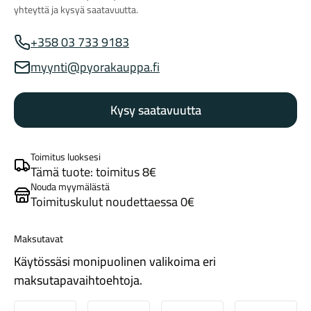
yhteyttä ja kysyä saatavuutta.
+358 03 733 9183
Myynnin puhelinnumero
myynti@pyorakauppa.fi
Myynnin sähköposti
Kysy saatavuutta
Tarvikkeet
Toimitus luoksesi
Tämä tuote: toimitus 8€
Nouda myymälästä
Toimituskulut noudettaessa 0€
Maksutavat
Käytössäsi monipuolinen valikoima eri
Renkaat
maksutapavaihtoehtoja.