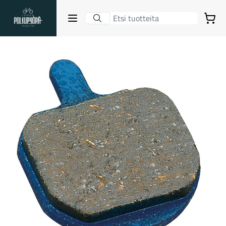
Lahden Polkupyörähuolto - etusivulle
Avaa sulje valikko
Ostoskori
Hakutulokset
Suositut osastot
Gravel-pyörät