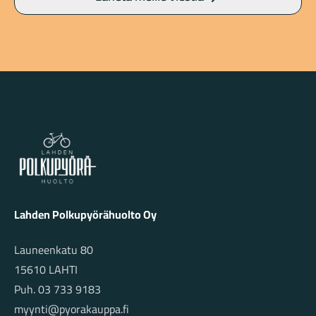
Lahden Polkupyörähuolto - etusivulle
Lahden Polkupyörähuolto Oy
Launeenkatu 80
15610 LAHTI
Puh. 03 733 9183
myynti@pyorakauppa.fi