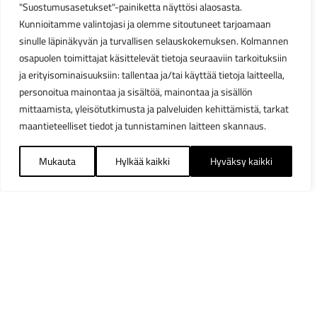
"Suostumusasetukset"-painiketta näyttösi alaosasta.
Kunnioitamme valintojasi ja olemme sitoutuneet tarjoamaan
sinulle läpinäkyvän ja turvallisen selauskokemuksen. Kolmannen
osapuolen toimittajat käsittelevät tietoja seuraaviin tarkoituksiin
ja erityisominaisuuksiin: tallentaa ja/tai käyttää tietoja laitteella,
personoitua mainontaa ja sisältöä, mainontaa ja sisällön
mittaamista, yleisötutkimusta ja palveluiden kehittämistä, tarkat
maantieteelliset tiedot ja tunnistaminen laitteen skannaus.
Mukauta
Hylkää kaikki
Hyväksy kaikki
Suodattimet
Sulj