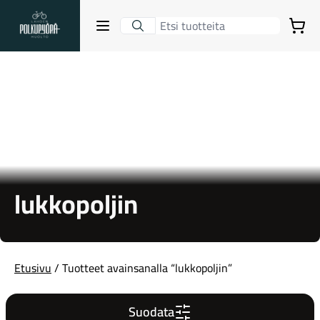
Lahden Polkupyörähuolto - etusivulle
Avaa sulje valikko
Ostoskori
Hakutulokset
Suositut osastot
lukkopoljin
Etusivu
/ Tuotteet avainsanalla “lukkopoljin”
Gravel-pyörät
Suodata