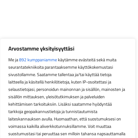
Arvostamme yksityisyyttäsi
Me ja
892 kumppaniamme
käytämme evästeitä sekä muita
seurantatekniikoita parantaaksemme käyttökokemustasi
sivustollamme. Saatamme tallentaa ja/tai käyttää tietoja
laitteella ja käsitellä henkilötietoja, kuten IP-osoitettasi ja
selaustietojasi, personoidun mainonnan ja sisällön, mainosten ja
sisällön mittauksen, yleisötutkimuksen ja palveluiden
kehittämisen tarkoituksiin. Lisäksi saatamme hyödyntää
tarkkoja geopaikannustietoja ja tunnistautumista
laiteskannauksen avulla. Huomaathan, että suostumuksesi on
voimassa kaikilla aliverkkotunnuksillamme. Voit muuttaa
suostumustasi tai peruuttaa sen milloin tahansa napsauttamalla