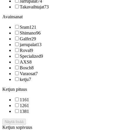
Jarrupalat
74
Takavaihtajat
73
Avainsanat
Sram
121
Shimano
96
Galfer
29
jarrupalat
13
Roval
9
Specialized
9
AXS
8
Bosch
8
Varaosat
7
ketju
7
Ketjun pituus
116
1
126
1
138
1
Näytä lisää
Ketjun sopivuus