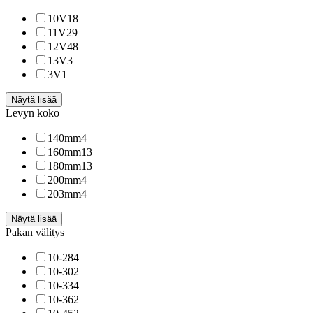
10V
18
11V
29
12V
48
13V
3
3V
1
Näytä lisää
Levyn koko
140mm
4
160mm
13
180mm
13
200mm
4
203mm
4
Näytä lisää
Pakan välitys
10-28
4
10-30
2
10-33
4
10-36
2