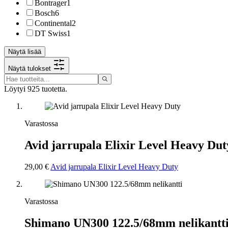
Bontrager
1
Bosch
6
Continental
2
DT Swiss
1
Näytä lisää
Näytä tulokset
Löytyi 925 tuotetta.
Varastossa
Avid jarrupala Elixir Level Heavy Dut
29,00 €
Avid jarrupala Elixir Level Heavy Duty
Varastossa
Shimano UN300 122.5/68mm nelikantt