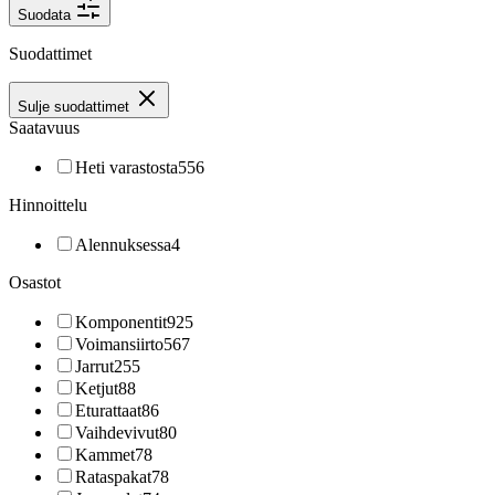
Suodata
Suodattimet
Sulje suodattimet
Saatavuus
Heti varastosta
556
Hinnoittelu
Alennuksessa
4
Osastot
Komponentit
925
Voimansiirto
567
Jarrut
255
Ketjut
88
Eturattaat
86
Vaihdevivut
80
Kammet
78
Rataspakat
78