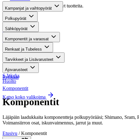
Valitettavasti haullasi ei löytynyt tuotteita.
Kampanjat ja vaihtopyörät
Suositut osastot
Polkupyörät
Sähköpyörät
Gravel-pyörät
Komponentit ja varaosat
Maastosähköpyörät
Renkaat ja Tubeless
Kaupunkisähköpyörät
Tarvikkeet ja Lisävarusteet
Tarvikkeet
Ajovarusteet
S-Works
Renkaat
Huolto
Komponentit
Katso koko valikoima
Komponentit
Läjäpäin laadukkaita komponentteja polkupyörääsi; Shimano, Sram
Voimansiirron osat, iskunvaimennus, jarrut ja muut.
Etusivu
/ Komponentit