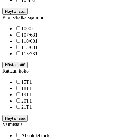
10-45
2
Näytä lisää
Pituus/halkaisija mm
1000
2
107/68
1
110/68
1
113/68
1
113/73
1
Näytä lisää
Rattaan koko
15T
1
18T
1
19T
1
20T
1
21T
1
Näytä lisää
Valmistaja
Absoluteblack
1