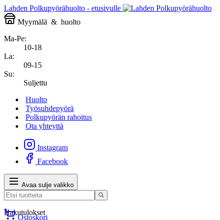
Lahden Polkupyörähuolto - etusivulle
Myymälä
&
huolto
Ma-Pe:
10-18
La:
09-15
Su:
Suljettu
Huolto
Työsuhdepyörä
Polkupyörän rahoitus
Ota yhteyttä
Instagram
Facebook
Avaa sulje valikko
Hakutulokset
Ostoskori