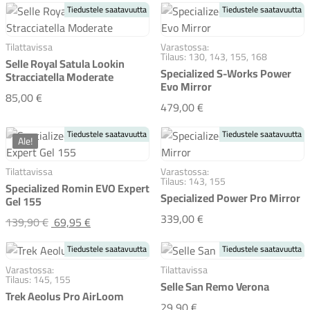
Tiedustele saatavuutta
Tiedustele saatavuutta
Tilattavissa
Varastossa:
Tilaus: 130, 143, 155, 168
Selle Royal Satula Lookin
Specialized S-Works Power
Stracciatella Moderate
Evo Mirror
Selle Royal Satula Lookin Stracciatella Moderate
85,00 €
Specialized S-Works P
479,00 €
Tiedustele saatavuutta
Tiedustele saatavuutta
Ale!
Tilattavissa
Varastossa:
Tilaus: 143, 155
Specialized Romin EVO Expert
Specialized Power Pro Mirror
Gel 155
Specialized Power Pro 
339,00 €
Specialized Romin EVO Expert Gel 155
Alkuperäinen
139,90 €
69,95 €
hinta
Tiedustele saatavuutta
Tiedustele saatavuutta
oli:139,90 €
Varastossa:
Tilattavissa
Tilaus: 145, 155
Selle San Remo Verona
Trek Aeolus Pro AirLoom
Selle San Remo Verona
29,90 €