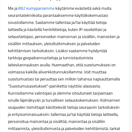
Me ja
892 kumppaniamme
käytämme evästeitä sekä muita
seurantatekniikoita parantaaksemme käyttökokemustasi
sivustollamme. Saatamme tallentaa ja/tai käyttää tietoja
laitteella ja käsitellä henkilötietoja, kuten IP-osoitettasi ja
selaustietojasi, personoidun mainonnan ja sisällön, mainosten ja
sisällön mittauksen, yleisötutkimuksen ja palveluiden
kehittämisen tarkoituksiin. Lisäksi saatamme hyödyntää
tarkkoja geopaikannustietoja ja tunnistautumista
laiteskannauksen avulla. Huomaathan, että suostumuksesi on
voimassa kaikilla aliverkkotunnuksillamme. Voit muuttaa
suostumustasi tai peruuttaa sen milloin tahansa napsauttamalla
"Suostumusasetukset"-painiketta näyttösi alaosasta.
Kunnioitamme valintojasi ja olemme sitoutuneet tarjoamaan
sinulle läpinäkyvän ja turvallisen selauskokemuksen. Kolmannen
osapuolen toimittajat käsittelevät tietoja seuraaviin tarkoituksiin
ja erityisominaisuuksiin: tallentaa ja/tai käyttää tietoja laitteella,
personoitua mainontaa ja sisältöä, mainontaa ja sisällön
mittaamista, yleisötutkimusta ja palveluiden kehittämistä, tarkat