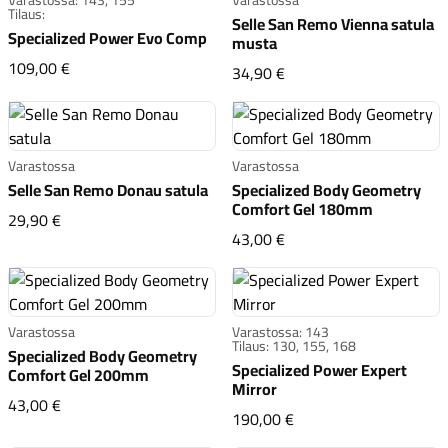
Tilaus:
Selle San Remo Vienna satula
Specialized Power Evo Comp
musta
Specialized Power Evo Comp
109,00 €
Selle San Remo Vienna 
34,90 €
Komponentit
Varastossa
Varastossa
Selle San Remo Donau satula
Specialized Body Geometry
Comfort Gel 180mm
Selle San Remo Donau satula
29,90 €
Specialized Body Geom
43,00 €
Katso koko valikoima
Varastossa
Varastossa: 143
Tilaus: 130, 155, 168
Specialized Body Geometry
Specialized Power Expert
Comfort Gel 200mm
Mirror
Specialized Body Geometry Comfort Gel 200mm
43,00 €
Specialized Power Expe
190,00 €