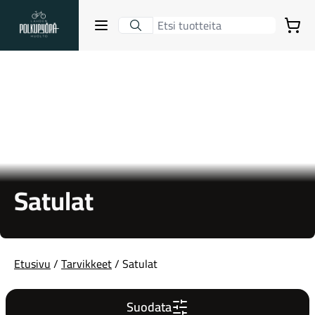
Lahden Polkupyörähuolto - etusivulle
Avaa sulje valikko
Ostoskori
Hakutulokset
Suositut osastot
Satulat
Etusivu
/
Tarvikkeet
/ Satulat
Gravel-pyörät
Suodata