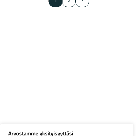
1
2
›
‹
Arvostamme yksityisyyttäsi