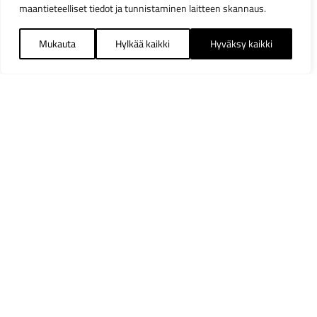
maantieteelliset tiedot ja tunnistaminen laitteen skannaus.
Mukauta
Hylkää kaikki
Hyväksy kaikki
Suodattimet
Sulj
Saatavuus
Heti varastosta
14
Hinnoittelu