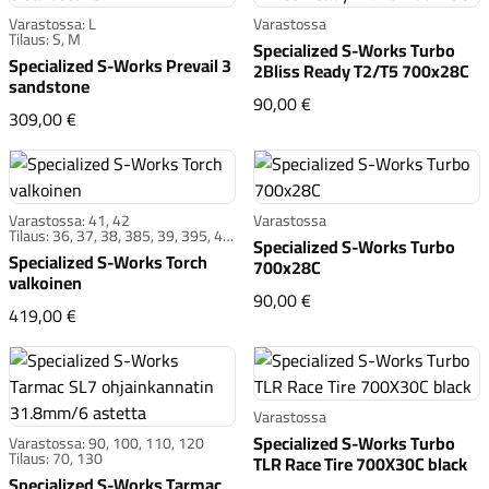
Varastossa: L
Varastossa
Tilaus: S, M
Specialized S-Works Turbo
Specialized S-Works Prevail 3
2Bliss Ready T2/T5 700x28C
sandstone
Specialized S-Works Tu
90,00 €
Specialized S-Works Prevail 3 sandstone
309,00 €
Varastossa: 41, 42
Varastossa
Tilaus: 36, 37, 38, 385, 39, 395, 40,
Specialized S-Works Turbo
405, 415, 425, 43, 435, 44, 445,
Specialized S-Works Torch
700x28C
45, 455, 46, 465, 47, 48, 49
valkoinen
Specialized S-Works Tu
90,00 €
Specialized S-Works Torch valkoinen
419,00 €
Varastossa
Specialized S-Works Turbo
Varastossa: 90, 100, 110, 120
Tilaus: 70, 130
TLR Race Tire 700X30C black
Specialized S-Works Tarmac