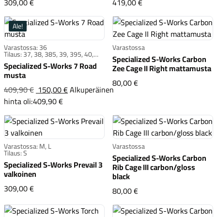
Specialized S-Works Prevail 3 black/chrome
Specialized S-Works 
309,00 €
419,00 €
Ale!
Varastossa: 36
Varastossa
Tilaus: 37, 38, 385, 39, 395, 40,
Specialized S-Works Carbon
405, 41, 415, 42, 425, 43, 435, 44,
Specialized S-Works 7 Road
Zee Cage II Right mattamusta
445, 45, 455, 46, 465, 47, 48, 49
musta
Specialized S-Works Ca
80,00 €
409,90 €
150,00 €
Alkuperäinen
Specialized S-Works 7 Road musta
hinta oli:409,90 €
Varastossa: M, L
Varastossa
Tilaus: S
Specialized S-Works Carbon
Specialized S-Works Prevail 3
Rib Cage III carbon/gloss
valkoinen
black
Specialized S-Works Prevail 3 valkoinen
309,00 €
Specialized S-Works Car
80,00 €