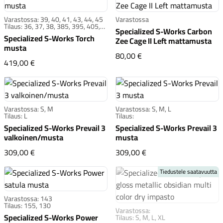
Varastossa: 39, 40, 41, 43, 44, 45
Varastossa
Tilaus: 36, 37, 38, 385, 395, 405,
Specialized S-Works Carbon
415, 42, 425, 435, 445, 455, 46,
Specialized S-Works Torch
Zee Cage II Left mattamusta
465, 47, 48, 49
musta
Specialized S-Works Ca
80,00 €
Specialized S-Works Torch musta
419,00 €
Varastossa: S, M
Varastossa: S, M, L
Tilaus: L
Tilaus:
Specialized S-Works Prevail 3
Specialized S-Works Prevail 3
valkoinen/musta
musta
Specialized S-Works Prevail 3 valkoinen/musta
Specialized S-Works P
309,00 €
309,00 €
Tiedustele saatavuutta
Varastossa: 143
Tilaus: 155, 130
Varastossa:
Specialized S-Works Power
Tilaus: S, M, L, XL