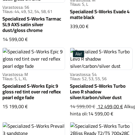
Tilaus: S, L
Varastossa: 56
Specialized S-Works Evade 4
Tilaus: 44, 49, 52, 54, 58, 61
matte black
Specialized S-Works Tarmac
Renkaat
SL9 AXS satin silver
Specialized S-Works E
339,00 €
dust/gloss chrome
Specialized S-Works Tarmac SL9 AXS satin silver du
14 599,00 €
Ale!
Varastossa: M
Varastossa: S4
Tilaus: S, L, XL
Tilaus: S2, S3, S5, S6
Specialized S-Works Epic 9
Specialized S-Works Turbo
gloss red tint over red reflex
Levo R shadow
Komponentit
pearl edge fade
silver/carbon/silver dust
Specialized S-Works Epic 9 gloss red tint over red re
15 199,00 €
14 599,00 €
12 499,00 €
Alku
Specialize
hinta oli:14 599,00 €
Katso koko valikoima