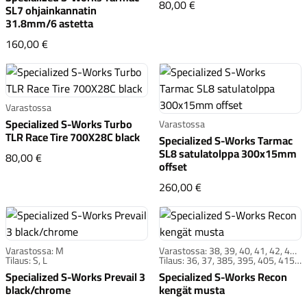
Specialized S-Works Tu
80,00 €
SL7 ohjainkannatin
31.8mm/6 astetta
Specialized S-Works Tarmac SL7 ohjainkannatin 31.8m
160,00 €
Varastossa
Specialized S-Works Turbo
Varastossa
TLR Race Tire 700X28C black
Specialized S-Works Tarmac
SL8 satulatolppa 300x15mm
Specialized S-Works Turbo TLR Race Tire 700X28C black
80,00 €
offset
Specialized S-Works T
260,00 €
Varastossa: M
Varastossa: 38, 39, 40, 41, 42, 43,
Tilaus: S, L
46
Tilaus: 36, 37, 385, 395, 405, 415,
425, 435, 44, 445, 45, 455, 465,
Specialized S-Works Prevail 3
Specialized S-Works Recon
47, 48, 49
black/chrome
kengät musta