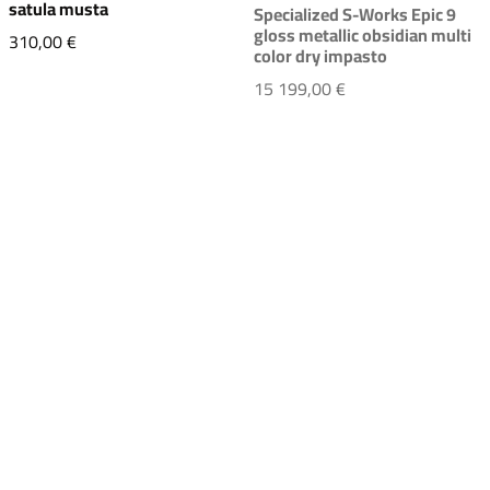
satula musta
Specialized S-Works Epic 9
gloss metallic obsidian multi
Specialized S-Works Power satula musta
310,00 €
color dry impasto
Specialized S-Works
15 199,00 €