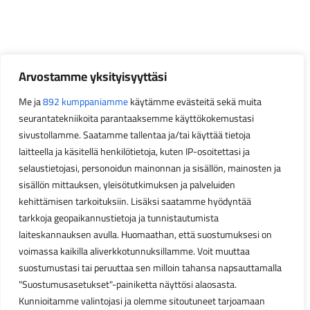
Arvostamme yksityisyyttäsi
Me ja
892 kumppaniamme
käytämme evästeitä sekä muita
seurantatekniikoita parantaaksemme käyttökokemustasi
sivustollamme. Saatamme tallentaa ja/tai käyttää tietoja
laitteella ja käsitellä henkilötietoja, kuten IP-osoitettasi ja
selaustietojasi, personoidun mainonnan ja sisällön, mainosten ja
sisällön mittauksen, yleisötutkimuksen ja palveluiden
kehittämisen tarkoituksiin. Lisäksi saatamme hyödyntää
tarkkoja geopaikannustietoja ja tunnistautumista
laiteskannauksen avulla. Huomaathan, että suostumuksesi on
voimassa kaikilla aliverkkotunnuksillamme. Voit muuttaa
suostumustasi tai peruuttaa sen milloin tahansa napsauttamalla
"Suostumusasetukset"-painiketta näyttösi alaosasta.
Kunnioitamme valintojasi ja olemme sitoutuneet tarjoamaan