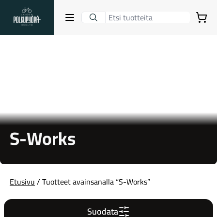
Lahden Polkupyörähuolto - etusivulle
Avaa sulje valikko
Ostoskori
Hakutulokset
Suositut osastot
S-Works
Etusivu
/ Tuotteet avainsanalla “S-Works”
Suodata
Gravel-pyörät