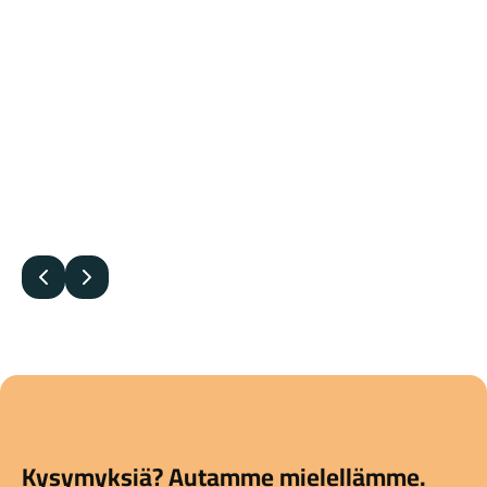
Edellinen
Seuraava
Kysymyksiä? Autamme mielellämme.