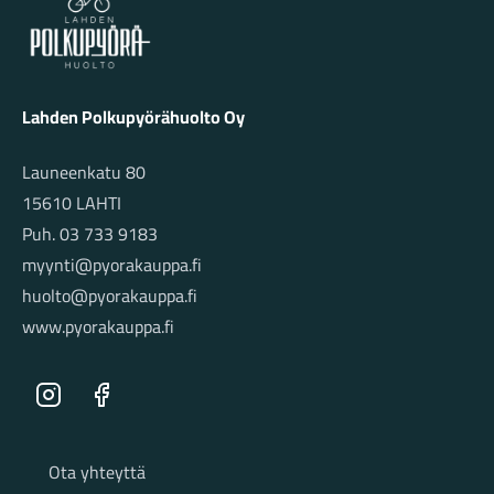
Lahden Polkupyörähuolto Oy
Launeenkatu 80
15610 LAHTI
Puh. 03 733 9183
myynti@pyorakauppa.fi
huolto@pyorakauppa.fi
www.pyorakauppa.fi
Instagram
Facebook
Sivut
Ota yhteyttä