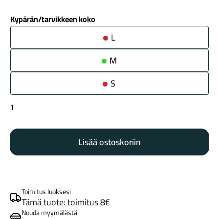
Kypärän/tarvikkeen koko
L
M
S
Maastosähköpyörät
Specialized
S-
Works
Lisää ostoskoriin
Evade
4
matte
black
määrä
Toimitus luoksesi
Kaupunkisähköpyörät
Tämä tuote: toimitus 8€
Nouda myymälästä