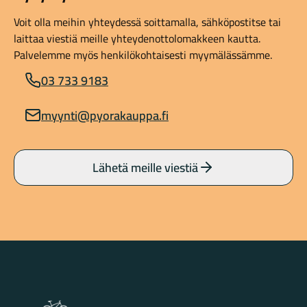
Voit olla meihin yhteydessä soittamalla, sähköpostitse tai
laittaa viestiä meille yhteydenottolomakkeen kautta.
Palvelemme myös henkilökohtaisesti myymälässämme.
03 733 9183
myynti@pyorakauppa.fi
Lähetä meille viestiä
Lahden Polkupyörähuolto - etusivulle