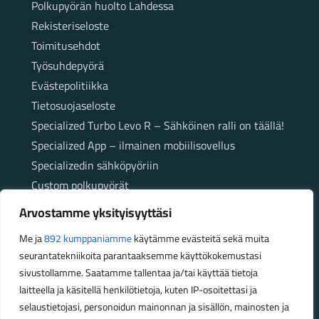
Polkupyörän huolto Lahdessa
Rekisteriseloste
Toimitusehdot
Työsuhdepyörä
Evästepolitiikka
Tietosuojaseloste
Specialized Turbo Levo R – Sähköinen ralli on täällä!
Specialized App – ilmainen mobiilisovellus
Specializedin sähköpyöriin
Custom polkupyörät
Fatbikellä helppoa ja huoletonta etenemistä
Arvostamme yksityisyyttäsi
maastossa
Me ja
892 kumppaniamme
käytämme evästeitä sekä muita
seurantatekniikoita parantaaksemme käyttökokemustasi
Aukioloajat
sivustollamme. Saatamme tallentaa ja/tai käyttää tietoja
laitteella ja käsitellä henkilötietoja, kuten IP-osoitettasi ja
Talvikauden aukioloajat (1.10.2025 – 28.2.2026)
selaustietojasi, personoidun mainonnan ja sisällön, mainosten ja