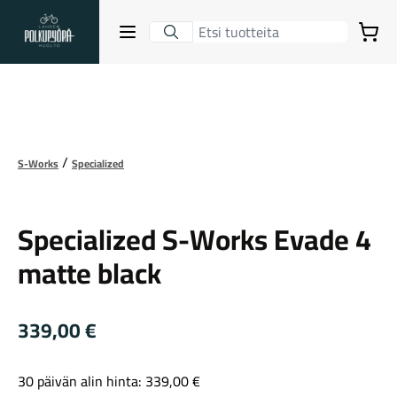
Lahden Polkupyörähuolto - etusivulle
Avaa sulje valikko
Ostoskori
Hakutulokset
Suurenna kuva
S-Works
Specialized
Suositut osastot
Specialized
Specialized S-Works Evade 4
matte black
339,00
€
Gravel-pyörät
30 päivän alin hinta:
339,00
€