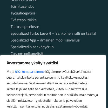
Toimitusehdot
Työsuhdepyörä
Evästepolitiikka
Tietosuojaseloste
Specialized Turbo Levo R – Sähköinen ralli on täällä!
Specialized App – ilmainen mobiilisovellus
Specializedin sähköpyöriin
Custom polkupyörät
Fatbikellä helppoa ja huoletonta etenemistä
Arvostamme yksityisyyttäsi
maastossa
Me ja
892 kumppaniamme
käytämme evästeitä sekä muita
seurantatekniikoita parantaaksemme käyttökokemustasi
Aukioloajat
sivustollamme. Saatamme tallentaa ja/tai käyttää tietoja
laitteella ja käsitellä henkilötietoja, kuten IP-osoitettasi ja
Talvikauden aukioloajat (1.10.2025 – 28.2.2026)
selaustietojasi, personoidun mainonnan ja sisällön, mainosten ja
Ma-Pe 10-18
sisällön mittauksen, yleisötutkimuksen ja palveluiden
La 10-14
kehittämisen tarkoituksiin. Lisäksi saatamme hyödyntää