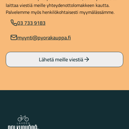
laittaa viestiä meille yhteydenottolomakkeen kautta.
Palvelemme myös henkilökohtaisesti myymälässämme.
03 733 9183
myynti@pyorakauppa.fi
Lähetä meille viestiä
Lahden Polkupyörähuolto - etusivulle