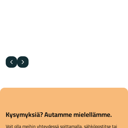
Edellinen
Seuraava
Kysymyksiä? Autamme mielellämme.
Voit olla meihin yhteydessä soittamalla, sähköpostitse tai