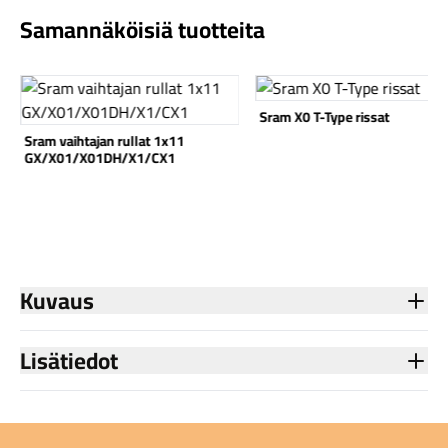
Samannäköisiä tuotteita
Katso tuote
Katso tuote
Sram X0 T-Type rissat
Sram vaihtajan rullat 1x11
Komponentit
GX/X01/X01DH/X1/CX1
Katso koko valikoima
Kuvaus
Lisätiedot