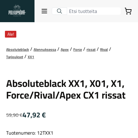
Lahden Polkupyörähuolto - etusivulle
Avaa sulje valikko
Ostoskori
Suurenna kuva
Hakutulokset
Ale!
Absoluteblack
Alennuksessa
Apex
Force
rissat
Rival
Tarjoukset
XX1
Suositut osastot
Absoluteblack
Absoluteblack XX1, X01, X1,
Force/Rival/Apex CX1 rissat
47,92
€
59,90
€
Alkuperäinen
Nykyinen
hinta
hinta
Gravel-pyörät
Tuotenumero: 12TXX1
oli:
on: