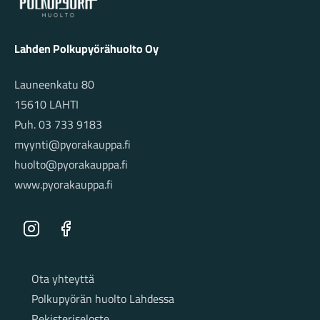
Lahden Polkupyörähuolto Oy
Launeenkatu 80
15610 LAHTI
Puh. 03 733 9183
myynti@pyorakauppa.fi
huolto@pyorakauppa.fi
www.pyorakauppa.fi
Instagram
Facebook
Sivut
Ota yhteyttä
Polkupyörän huolto Lahdessa
Rekisteriseloste