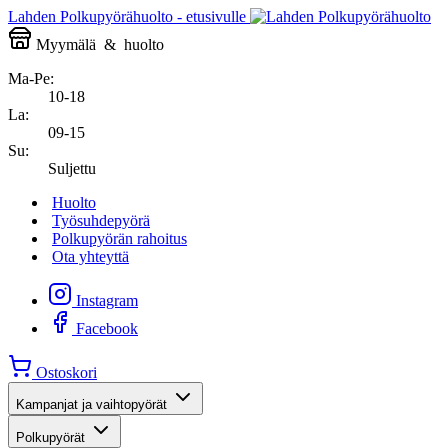
Lahden Polkupyörähuolto - etusivulle
Myymälä
&
huolto
Ma-Pe:
10-18
La:
09-15
Su:
Suljettu
Huolto
Työsuhdepyörä
Polkupyörän rahoitus
Ota yhteyttä
Instagram
Facebook
Ostoskori
Kampanjat ja vaihtopyörät
Polkupyörät