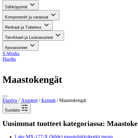
Sähköpyörät
Komponentit ja varaosat
Renkaat ja Tubeless
Tarvikkeet ja Lisävarusteet
Ajovarusteet
S-Works
Huolto
Maastokengät
Etusivu
/
Asusteet
/
Kengät
/ Maastokengät
Suodata
Uusimmat tuotteet kategoriassa: Maastoke
Lake MX-177-X (Wide) maastolukkokenkä musta