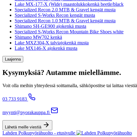
Lake MX-177-X (Wide) maastolukkokenkä beetle/black
Specialized Recon 2.0 MTB & Gravel kengät musta
Specialized S-Works Recon kengät musta
Specialized Recon 1.0 MTB & Gravel kengät musta
Shimano SH-GE900 ajokenkä musta
Specialized S-Works Recon Mountain Bike Shoes white
Shimano MW702 kenkä
Lake MXZ304-X talviajokenkä musta
Lake MX146-X ajokenkä musta
Laajenna
Kysymyksiä? Autamme mielellämme.
Voit olla meihin yhteydessä soittamalla, sähköpostitse tai laittaa v
03 733 9183
myynti@pyorakauppa.fi
Lähetä meille viestiä
Lahden Polkupyörähuolto - etusivulle