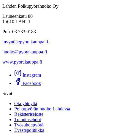
Lahden Polkupyörähuolto Oy
Launeenkatu 80
15610 LAHTI
Puh. 03 733 9183
myynti@pyorakauppa.fi
huolto@pyorakauppa.fi
www.pyorakauppa.fi
Instagram
Facebook
Sivut
Ota yhteyttä
Polkupyörän huolto Lahdessa
Rekisteriseloste
Toimitusehdot
Työsuhdepyörä
Evästepolitiikka