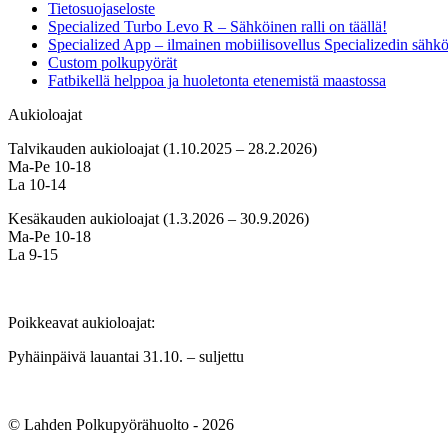
Tietosuojaseloste
Specialized Turbo Levo R – Sähköinen ralli on täällä!
Specialized App – ilmainen mobiilisovellus Specializedin sähk
Custom polkupyörät
Fatbikellä helppoa ja huoletonta etenemistä maastossa
Aukioloajat
Talvikauden aukioloajat (1.10.2025 – 28.2.2026)
Ma-Pe 10-18
La 10-14
Kesäkauden aukioloajat (1.3.2026 – 30.9.2026)
Ma-Pe 10-18
La 9-15
Poikkeavat aukioloajat:
Pyhäinpäivä lauantai 31.10. – suljettu
© Lahden Polkupyörähuolto - 2026