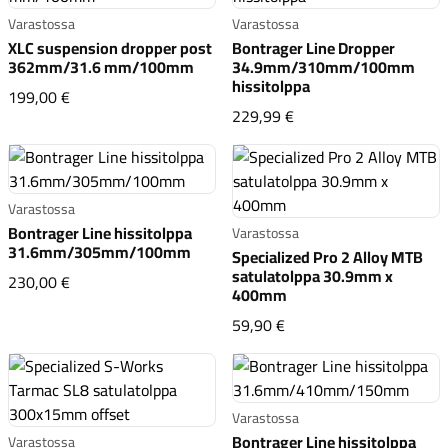
Varastossa
Varastossa
XLC suspension dropper post
Bontrager Line Dropper
362mm/31.6 mm/100mm
34.9mm/310mm/100mm
hissitolppa
XLC suspension dropper post 362mm/31.6 mm/100mm
199,00 €
Bontrager Line Drop
229,99 €
Renkaat
Varastossa
Bontrager Line hissitolppa
Varastossa
31.6mm/305mm/100mm
Specialized Pro 2 Alloy MTB
satulatolppa 30.9mm x
Bontrager Line hissitolppa 31.6mm/305mm/100mm
230,00 €
400mm
Specialized Pro 2 Allo
59,90 €
Varastossa
Bontrager Line hissitolppa
Varastossa