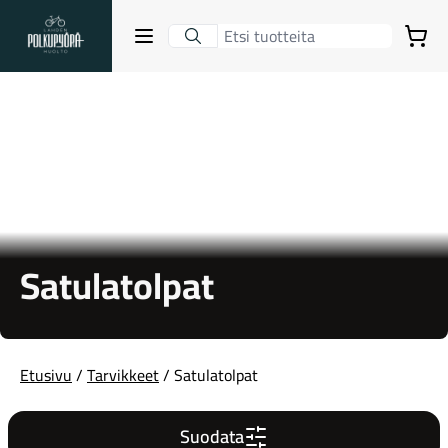
Lahden Polkupyörähuolto - etusivulle
Avaa sulje valikko
Ostoskori
Hakutulokset
Suositut osastot
Satulatolpat
Etusivu
/
Tarvikkeet
/ Satulatolpat
Suodata