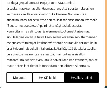
tarkkoja geopaikannustietoja ja tunnistautumista
Specialized S-Works Tarmac SL8 satulatolppa 300x15mm
laiteskannauksen avulla. Huomaathan, että suostumuksesi on
Voit olla meihin yhteydessä soittamalla, sähköpostitse tai
offset
voimassa kaikilla aliverkkotunnuksillamme. Voit muuttaa
laittaa viestiä meille yhteydenottolomakkeen kautta.
Bontrager Line hissitolppa 31.6mm/410mm/150mm
suostumustasi tai peruuttaa sen milloin tahansa napsauttamalla
Palvelemme myös henkilökohtaisesti myymälässämme.
PRO Koryak DSP satulahissitolppa 31.6mm / 150mm
"Suostumusasetukset"-painiketta näyttösi alaosasta.
03 733 9183
PRO satulahissitolppa Koryak DSP 150 black 30.9mm internal
Kunnioitamme valintojasi ja olemme sitoutuneet tarjoamaan
alloy
sinulle läpinäkyvän ja turvallisen selauskokemuksen. Kolmannen
myynti@pyorakauppa.fi
osapuolen toimittajat käsittelevät tietoja seuraaviin tarkoituksiin
Roval Terra 27.2mm 380mm 20 offset satulatolppa
ja erityisominaisuuksiin: tallentaa ja/tai käyttää tietoja laitteella,
Roval Terra 27.2mm 330mm 20 offset satulatolppa
personoitua mainontaa ja sisältöä, mainontaa ja sisällön
Trek Color-Matched Carbon Seatmast Cap & 7mm Round Ears
Lähetä meille viestiä
mittaamista, yleisötutkimusta ja palveluiden kehittämistä, tarkat
135x20mm
maantieteelliset tiedot ja tunnistaminen laitteen skannaus.
Crankbrothers Highline hissitolpan vipu hopea
Zoom Istuinkannatin 27,2/400mm
Mukauta
Hylkää kaikki
Hyväksy kaikki
Zoom Istuinkannatin 30,9/400mm
Pro Tharsis hissitolppa 34.9mm/160mm ei vipua
Crankbrothers Highline 7 hissitolppa 467mm/31.6mm/150mm
Crankbrothers Highline 3 hissitolppa 469mm/34.9mm/150mm