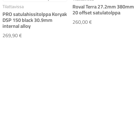
Roval Terra 27.2mm 380mm
Tilattavissa
20 offset satulatolppa
PRO satulahissitolppa Koryak
DSP 150 black 30.9mm
Roval Terra 27.2mm 3
260,00 €
internal alloy
PRO satulahissitolppa Koryak DSP 150 black 30.9mm int
269,90 €