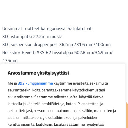
Uusimmat tuotteet kategoriassa: Satulatolpat
XLC istuinputki 27.2mm musta
XLC suspension dropper post 362mm/31.6 mm/100mm
Rockshox Reverb AXS B2 hissitolppa 502.8mm/34.9mm/
175mm
Gemini Älsak Carbon satulatolppa 27.2/350mm
Arvostamme yksityisyyttäsi
Rockshox Reverb AXS B1
Me ja
892 kumppaniamme
käytämme evästeitä sekä muita
satulahissitolppa492.2mm/34.9mm/175mm
Laajenna
seurantatekniikoita parantaaksemme käyttökokemustasi
Bontrager tolppa 27.2x400mm alumiini musta
sivustollamme. Saatamme tallentaa ja/tai käyttää tietoja
Bontrager Line Dropper 34.9mm/310mm/100mm hissitolppa
laitteella ja käsitellä henkilötietoja, kuten IP-osoitettasi ja
Bontrager Line hissitolppa 31.6mm/305mm/100mm
selaustietojasi, personoidun mainonnan ja sisällön, mainosten ja
Bontrager Comp satulatolppa 31.6x400x8mm musta
sisällön mittauksen, yleisötutkimuksen ja palveluiden
Specialized Pro 2 Alloy MTB satulatolppa 30.9mm x 400mm
kehittämisen tarkoituksiin. Lisäksi saatamme hyödyntää
Kysymyksiä? Autamme mielellämme.