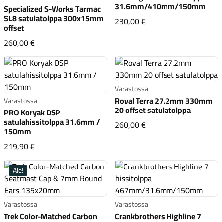
Komponentit
31.6mm/410mm/150mm
Specialized S-Works Tarmac
SL8 satulatolppa 300x15mm
Bontrager Line hiss
230,00 €
offset
Specialized S-Works Tarmac SL8 satulatolppa 300x15m
260,00 €
Katso koko valikoima
Varastossa
Roval Terra 27.2mm 330mm
Varastossa
20 offset satulatolppa
PRO Koryak DSP
satulahissitolppa 31.6mm /
Roval Terra 27.2mm 3
260,00 €
150mm
PRO Koryak DSP satulahissitolppa 31.6mm / 150mm
219,90 €
Ale!
Varastossa
Varastossa
Trek Color-Matched Carbon
Crankbrothers Highline 7