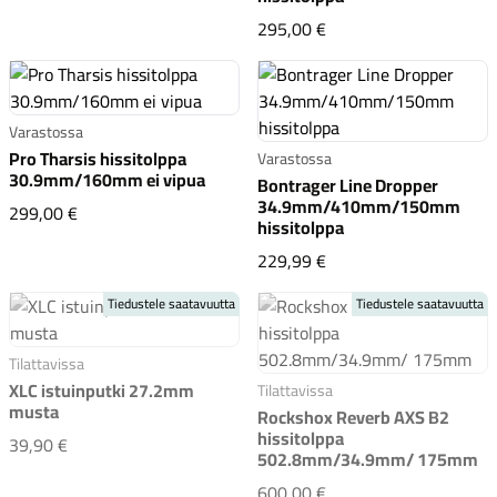
Bontrager Line Drop
295,00 €
Varastossa
Pro Tharsis hissitolppa
Varastossa
30.9mm/160mm ei vipua
Bontrager Line Dropper
34.9mm/410mm/150mm
Pro Tharsis hissitolppa 30.9mm/160mm ei vipua
299,00 €
hissitolppa
Bontrager Line Drop
229,99 €
Tiedustele saatavuutta
Tiedustele saatavuutta
Tilattavissa
XLC istuinputki 27.2mm
Tilattavissa
musta
Rockshox Reverb AXS B2
hissitolppa
XLC istuinputki 27.2mm musta
39,90 €
502.8mm/34.9mm/ 175mm
Rockshox Reverb AXS
600,00 €