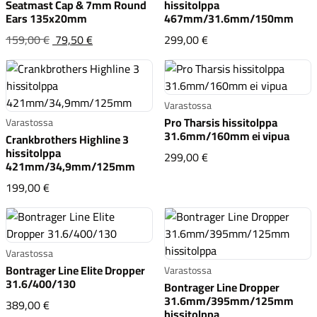
Seatmast Cap & 7mm Round
hissitolppa
Ears 135x20mm
467mm/31.6mm/150mm
Trek Color-Matched Carbon Seatmast Cap &
Alkuperäinen
Crankbrothers Highl
159,00 €
79,50 €
299,00 €
hinta
oli:159,00 €
Varastossa
Pro Tharsis hissitolppa
Varastossa
31.6mm/160mm ei vipua
Crankbrothers Highline 3
hissitolppa
Pro Tharsis hissitolp
299,00 €
421mm/34,9mm/125mm
Crankbrothers Highline 3 hissitolppa 421mm/34,9m
199,00 €
Varastossa
Bontrager Line Elite Dropper
Varastossa
31.6/400/130
Bontrager Line Dropper
31.6mm/395mm/125mm
Bontrager Line Elite Dropper 31.6/400/130
389,00 €
hissitolppa