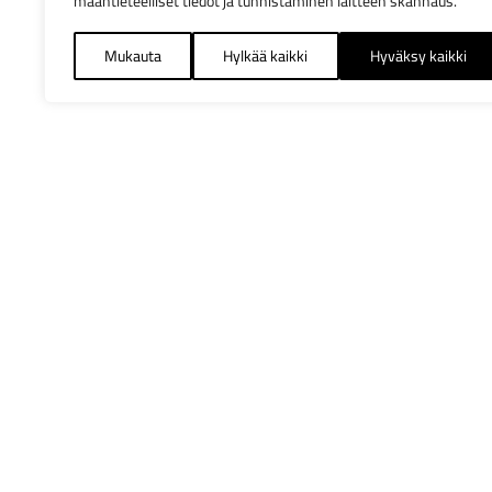
maantieteelliset tiedot ja tunnistaminen laitteen skannaus.
Mukauta
Hylkää kaikki
Hyväksy kaikki