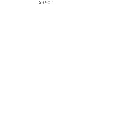
er 47-507 (24x1.75) musta
Schwalbe Marathon Plus 24x1.75 (47-
49,90 €