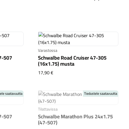
Kaupunkisähköpyörät
Tarvikkeet
Varastossa
7-507
Schwalbe Road Cruiser 47-305
(16x1.75) musta
er 47-507 (24x1.75) musta
Schwalbe Road Cruiser 47-305 (16x1.
17,90 €
Renkaat
Komponentit
ele saatavuutta
Tiedustele saatavuutta
Tilattavissa
7-507
Schwalbe Marathon Plus 24x1.75
Katso koko valikoima
(47-507)