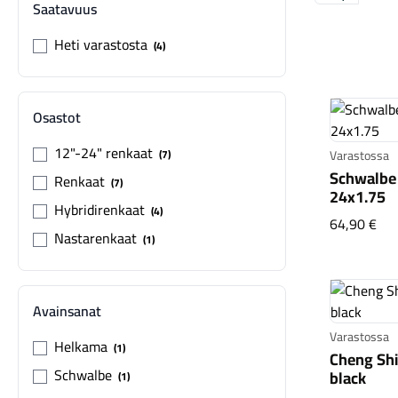
Saatavuus
Heti varastosta
4
Osastot
12"-24" renkaat
7
Varastossa
Schwalbe 
Renkaat
7
24x1.75
Hybridirenkaat
4
Sch
64,90 €
Nastarenkaat
1
Avainsanat
Varastossa
Helkama
1
Cheng Shi
Schwalbe
black
1