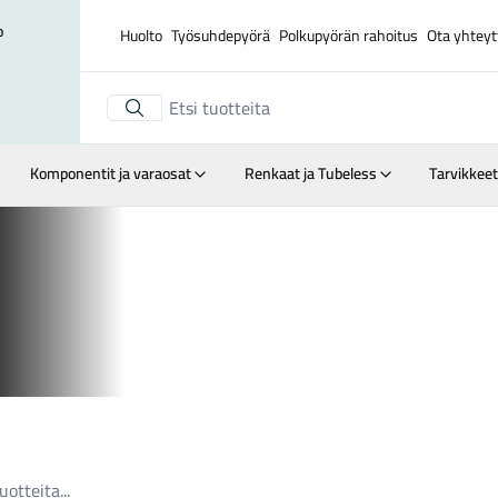
o
Huolto
Työsuhdepyörä
Polkupyörän rahoitus
Ota yhteyt
Komponentit ja varaosat
Renkaat ja Tubeless
Tarvikkeet