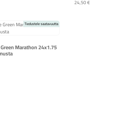
ng Shin Kids' + MTB Tire 24x2.8 black
Schwalbe Road Cruis
24,50 €
Tiedustele saatavuutta
 Green Marathon 24x1.75
 musta
walbe Green Marathon 24x1.75 (47-507) musta