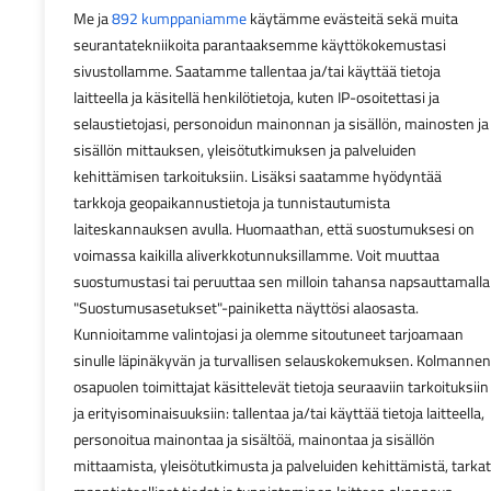
Me ja
892 kumppaniamme
käytämme evästeitä sekä muita
seurantatekniikoita parantaaksemme käyttökokemustasi
sivustollamme. Saatamme tallentaa ja/tai käyttää tietoja
laitteella ja käsitellä henkilötietoja, kuten IP-osoitettasi ja
selaustietojasi, personoidun mainonnan ja sisällön, mainosten ja
sisällön mittauksen, yleisötutkimuksen ja palveluiden
kehittämisen tarkoituksiin. Lisäksi saatamme hyödyntää
tarkkoja geopaikannustietoja ja tunnistautumista
laiteskannauksen avulla. Huomaathan, että suostumuksesi on
voimassa kaikilla aliverkkotunnuksillamme. Voit muuttaa
suostumustasi tai peruuttaa sen milloin tahansa napsauttamalla
"Suostumusasetukset"-painiketta näyttösi alaosasta.
Kunnioitamme valintojasi ja olemme sitoutuneet tarjoamaan
sinulle läpinäkyvän ja turvallisen selauskokemuksen. Kolmannen
osapuolen toimittajat käsittelevät tietoja seuraaviin tarkoituksiin
ja erityisominaisuuksiin: tallentaa ja/tai käyttää tietoja laitteella,
personoitua mainontaa ja sisältöä, mainontaa ja sisällön
mittaamista, yleisötutkimusta ja palveluiden kehittämistä, tarkat