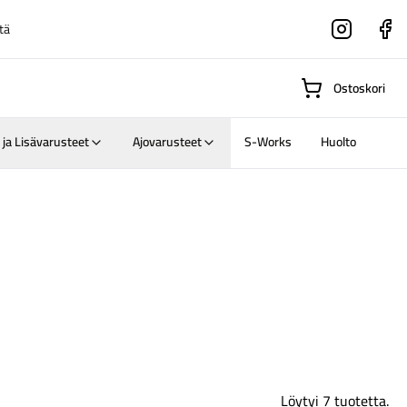
tä
Instagram
Faceboo
Ostoskori
 ja Lisävarusteet
Ajovarusteet
S-Works
Huolto
Suositut osastot
Gravel-
pyörät
Maastosähköpyörä
Löytyi 7 tuotetta.