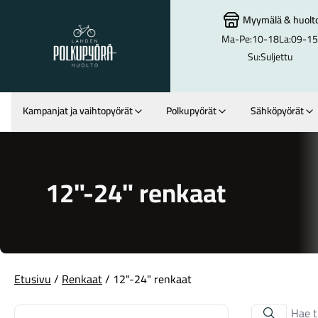
Myymälä
&
huolt
Ma-Pe:
10-18
La:
09-15
Lahden Polkupyörähuolto - etusivulle
Su:
Suljettu
Kampanjat ja vaihtopyörät
Polkupyörät
Sähköpyörät
Hakutulokset
12"-24" renkaat
Etusivu
/
Renkaat
/ 12"-24" renkaat