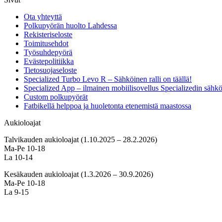
Ota yhteyttä
Polkupyörän huolto Lahdessa
Rekisteriseloste
Toimitusehdot
Työsuhdepyörä
Evästepolitiikka
Tietosuojaseloste
Specialized Turbo Levo R – Sähköinen ralli on täällä!
Specialized App – ilmainen mobiilisovellus Specializedin sähk
Custom polkupyörät
Fatbikellä helppoa ja huoletonta etenemistä maastossa
Aukioloajat
Talvikauden aukioloajat (1.10.2025 – 28.2.2026)
Ma-Pe 10-18
La 10-14
Kesäkauden aukioloajat (1.3.2026 – 30.9.2026)
Ma-Pe 10-18
La 9-15