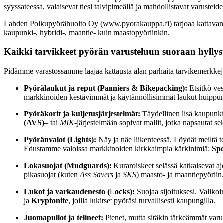
syyssateessa, valaisevat tiesi talvipimeällä ja mahdollistavat varust
Lahden Polkupyörähuolto Oy (www.pyorakauppa.fi) tarjoaa kattavan val
kaupunki-, hybridi-, maantie- kuin maastopyöriinkin.
Kaikki tarvikkeet pyörän varusteluun suoraan hyll
Pidämme varastossamme laajaa kattausta alan parhaita tarvikemerkkejä
Pyörälaukut ja reput (Panniers & Bikepacking):
Etsitkö ves
markkinoiden kestävimmät ja käytännöllisimmät laukut huippum
Pyöräkorit ja kuljetusjärjestelmät:
Täydellinen lisä kaupunki-
(AVS)
– tai
MIK
-järjestelmään sopivat mallit, jotka napsautat s
Pyöränvalot (Lights):
Näy ja näe liikenteessä. Löydät meiltä 
Edustamme valoissa markkinoiden kirkkaimpia kärkinimiä:
Spe
Lokasuojat (Mudguards):
Kuraroiskeet selässä katkaisevat aj
pikasuojat (kuten
Ass Savers
ja
SKS
) maasto- ja maantiepyöriin
Lukot ja varkaudenesto (Locks):
Suojaa sijoituksesi. Valiko
ja
Kryptonite
, joilla lukitset pyöräsi turvallisesti kaupungilla.
Juomapullot ja telineet:
Pienet, mutta sitäkin tärkeämmät varus