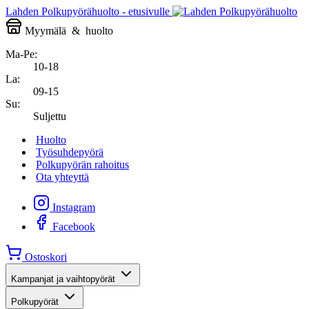
Lahden Polkupyörähuolto - etusivulle
Myymälä
&
huolto
Ma-Pe:
10-18
La:
09-15
Su:
Suljettu
Huolto
Työsuhdepyörä
Polkupyörän rahoitus
Ota yhteyttä
Instagram
Facebook
Ostoskori
Kampanjat ja vaihtopyörät
Polkupyörät