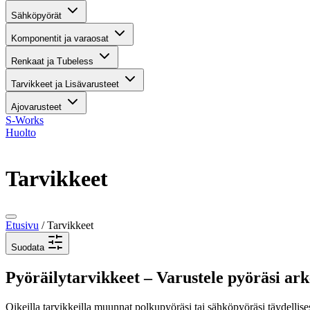
Sähköpyörät
Komponentit ja varaosat
Renkaat ja Tubeless
Tarvikkeet ja Lisävarusteet
Ajovarusteet
S-Works
Huolto
Tarvikkeet
Etusivu
/ Tarvikkeet
Suodata
Pyöräilytarvikkeet – Varustele pyöräsi arke
Oikeilla tarvikkeilla muunnat polkupyöräsi tai sähköpyöräsi täydellises