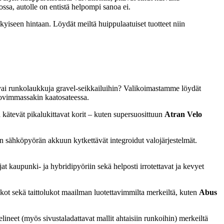
ssa, autolle on entistä helpompi sanoa ei.
iseen hintaan. Löydät meiltä huippulaatuiset tuotteet niin
e vai runkolaukkuja gravel-seikkailuihin? Valikoimastamme löydät
 kovimmassakin kaatosateessa.
 kätevät pikalukittavat korit – kuten supersuosittuun
Atran Velo
n sähköpyörän akkuun kytkettävät integroidut valojärjestelmät.
 kaupunki- ja hybridipyöriin sekä helposti irrotettavat ja kevyet
kot sekä taittolukot maailman luotettavimmilta merkeiltä, kuten
Abus
ineet (myös sivustaladattavat mallit ahtaisiin runkoihin) merkeiltä