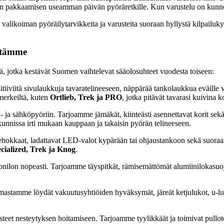
eiden pakkaamisen useamman päivän pyöräretkille. Kun varustelu on kunno
ikoiman pyöräilytarvikkeita ja varusteita suoraan hyllystä kilpailukyky
ystämme
, jotka kestävät Suomen vaihtelevat sääolosuhteet vuodesta toiseen:
itiiviitä sivulaukkuja tavaratelineeseen, näppärää tankolaukkua eväill
erkeiltä, kuten
Ortlieb, Trek ja PRO
, jotka pitävät tavarasi kuivina
 ja sähköpyöriin. Tarjoamme jämäkät, kiinteästi asennettavat korit sekä
ekunnissa irti mukaan kauppaan ja takaisin pyörän telineeseen.
tehokkaat, ladattavat LED-valot kypärään tai ohjaustankoon sekä suoraa
cialized, Trek ja Knog
.
onilon nopeasti. Tarjoamme täyspitkät, rämisemättömät alumiinilokasuojat
.
imastamme löydät vakuutusyhtiöiden hyväksymät, järeät ketjulukot, u-lu
teet nesteytyksen hoitamiseen. Tarjoamme tyylikkäät ja toimivat pullotel