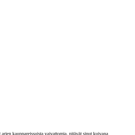
t arjen kauppareissuista vaivattomia, pitävät sinut kuivana