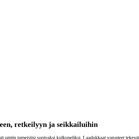
en, retkeilyyn ja seikkailuihin
ti omiin tarpeisiisi sopivaksi kulkupeliksi. Laadukkaat varusteet tekevä