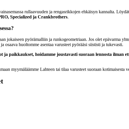
ainasemassa rullaavuuden ja rengasrikkojen ehkäisyn kannalta. Löydät me
PRO, Specialized ja Crankbrothers
.
sessa?
i suoraan jokaiseen pyörämalliin ja runkogeometriaan. Jos olet epävarm
a osaava huoltomme asentaa varusteet pyörääsi siististi ja tukevasti.
t ja paikkaukset, hoidamme joustavasti suoraan lennosta ilman et
ikoimaan myymäläämme Lahteen tai tilaa varusteet suoraan kotimaises
et