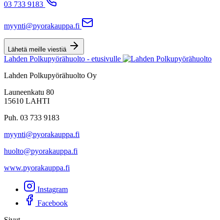
03 733 9183
myynti@pyorakauppa.fi
Lähetä meille viestiä
Lahden Polkupyörähuolto - etusivulle
Lahden Polkupyörähuolto Oy
Launeenkatu 80
15610 LAHTI
Puh. 03 733 9183
myynti@pyorakauppa.fi
huolto@pyorakauppa.fi
www.pyorakauppa.fi
Instagram
Facebook
Sivut