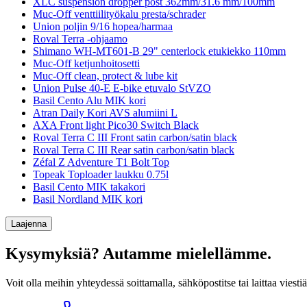
XLC suspension dropper post 362mm/31.6 mm/100mm
Muc-Off venttiilityökalu presta/schrader
Union poljin 9/16 hopea/harmaa
Roval Terra -ohjaamo
Shimano WH-MT601-B 29" centerlock etukiekko 110mm
Muc-Off ketjunhoitosetti
Muc-Off clean, protect & lube kit
Union Pulse 40-E E-bike etuvalo StVZO
Basil Cento Alu MIK kori
Atran Daily Kori AVS alumiini L
AXA Front light Pico30 Switch Black
Roval Terra C III Front satin carbon/satin black
Roval Terra C III Rear satin carbon/satin black
Zéfal Z Adventure T1 Bolt Top
Topeak Toploader laukku 0.75l
Basil Cento MIK takakori
Basil Nordland MIK kori
Laajenna
Kysymyksiä? Autamme mielellämme.
Voit olla meihin yhteydessä soittamalla, sähköpostitse tai laittaa v