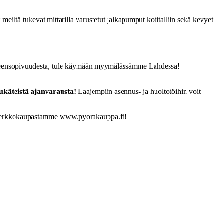
iltä tukevat mittarilla varustetut jalkapumput kotitalliin sekä kevyet
a yhteensopivuudesta, tule käymään myymälässämme Lahdessa!
ukäteistä ajanvarausta!
Laajempiin asennus- ja huoltotöihin voit
ta verkkokaupastamme www.pyorakauppa.fi!