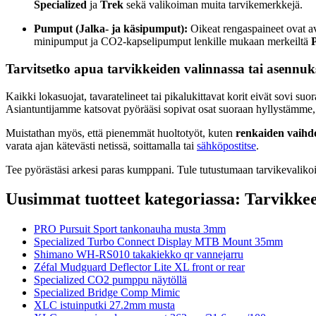
Specialized
ja
Trek
sekä valikoiman muita tarvikemerkkejä.
Pumput (Jalka- ja käsipumput):
Oikeat rengaspaineet ovat av
minipumput ja CO2-kapselipumput lenkille mukaan merkeiltä
Tarvitsetko apua tarvikkeiden valinnassa tai asennuk
Kaikki lokasuojat, tavaratelineet tai pikalukittavat korit eivät sov
Asiantuntijamme katsovat pyörääsi sopivat osat suoraan hyllystämme, j
Muistathan myös, että pienemmät huoltotyöt, kuten
renkaiden vaihdo
varata ajan kätevästi netissä, soittamalla tai
sähköpostitse
.
Tee pyörästäsi arkesi paras kumppani. Tule tutustumaan tarvikeval
Uusimmat tuotteet kategoriassa: Tarvikke
PRO Pursuit Sport tankonauha musta 3mm
Specialized Turbo Connect Display MTB Mount 35mm
Shimano WH-RS010 takakiekko qr vannejarru
Zéfal Mudguard Deflector Lite XL front or rear
Specialized CO2 pumppu näytöllä
Specialized Bridge Comp Mimic
XLC istuinputki 27.2mm musta