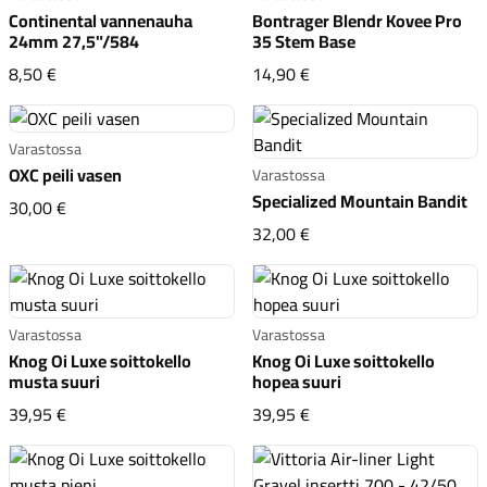
Continental vannenauha
Bontrager Blendr Kovee Pro
24mm 27,5"/584
35 Stem Base
Continental vannenauha 24mm 27,5"/584
Bontrager Blendr Kovee
8,50 €
14,90 €
Varastossa
OXC peili vasen
Varastossa
Specialized Mountain Bandit
OXC peili vasen
30,00 €
Specialized Mountain B
32,00 €
Varastossa
Varastossa
Knog Oi Luxe soittokello
Knog Oi Luxe soittokello
musta suuri
hopea suuri
Knog Oi Luxe soittokello musta suuri
Knog Oi Luxe soittokell
39,95 €
39,95 €