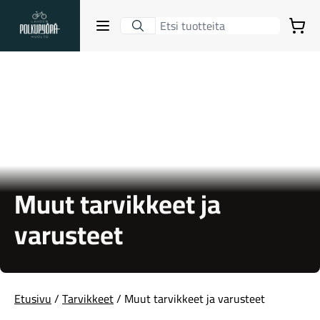
Lahden Polkupyörähuolto - etusivulle
Avaa sulje valikko
Ostoskori
Hakutulokset
Suositut osastot
Muut tarvikkeet ja
varusteet
Gravel-pyörät
Etusivu
/
Tarvikkeet
/ Muut tarvikkeet ja varusteet