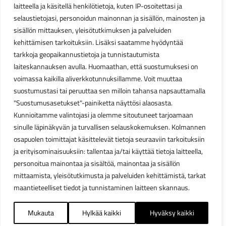
laitteella ja käsitellä henkilötietoja, kuten IP-osoitettasi ja
selaustietojasi, personoidun mainonnan ja sisällön, mainosten ja
sisällön mittauksen, yleisötutkimuksen ja palveluiden
kehittämisen tarkoituksiin. Lisäksi saatamme hyödyntää
tarkkoja geopaikannustietoja ja tunnistautumista
laiteskannauksen avulla. Huomaathan, että suostumuksesi on
voimassa kaikilla aliverkkotunnuksillamme. Voit muuttaa
suostumustasi tai peruuttaa sen milloin tahansa napsauttamalla
"Suostumusasetukset"-painiketta näyttösi alaosasta.
Kunnioitamme valintojasi ja olemme sitoutuneet tarjoamaan
sinulle läpinäkyvän ja turvallisen selauskokemuksen. Kolmannen
osapuolen toimittajat käsittelevät tietoja seuraaviin tarkoituksiin
ja erityisominaisuuksiin: tallentaa ja/tai käyttää tietoja laitteella,
personoitua mainontaa ja sisältöä, mainontaa ja sisällön
mittaamista, yleisötutkimusta ja palveluiden kehittämistä, tarkat
maantieteelliset tiedot ja tunnistaminen laitteen skannaus.
Mukauta
Hylkää kaikki
Hyväksy kaikki