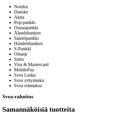
Nordea
Danske
Aktia
Pop-pankki
Osuuspankki
Ålandsbanken
Säästöpankki
Handelsbanken
S-Pankki
Omasp
Siirto
Visa & Mastercard
MobilePay
Svea Lasku
Svea yrityslasku
Svea erämaksu
Svea-rahoitus
Samannäköisiä tuotteita