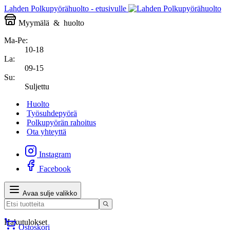
Lahden Polkupyörähuolto - etusivulle
Myymälä
&
huolto
Ma-Pe:
10-18
La:
09-15
Su:
Suljettu
Huolto
Työsuhdepyörä
Polkupyörän rahoitus
Ota yhteyttä
Instagram
Facebook
Avaa sulje valikko
Hakutulokset
Ostoskori