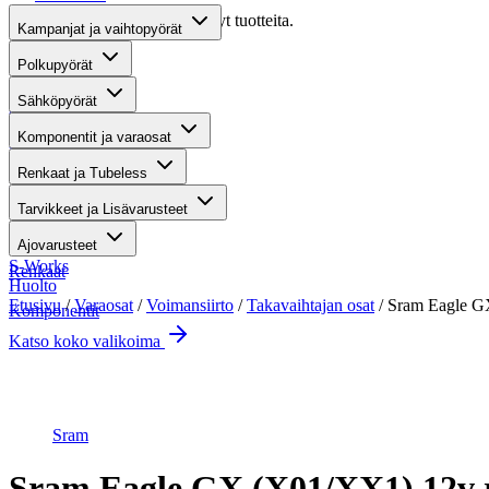
Valitettavasti haullasi ei löytynyt tuotteita.
Kampanjat ja vaihtopyörät
Suositut osastot
Polkupyörät
Sähköpyörät
Gravel-pyörät
Komponentit ja varaosat
Maastosähköpyörät
Renkaat ja Tubeless
Kaupunkisähköpyörät
Tarvikkeet ja Lisävarusteet
Tarvikkeet
Ajovarusteet
S-Works
Renkaat
Huolto
Etusivu
/
Varaosat
/
Voimansiirto
/
Takavaihtajan osat
/ Sram Eagle G
Komponentit
Katso koko valikoima
Suurenna kuva
Sram
Sram Eagle GX (X01/XX1) 12v r