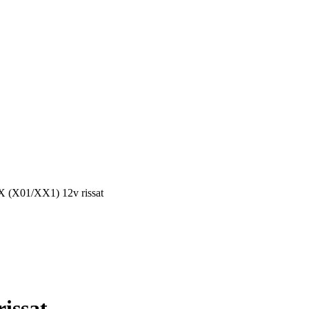
X (X01/XX1) 12v rissat
issat