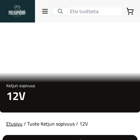
Lahden Polkupyörähuolto - etusivulle
Avaa sulje valikko
Ostoskori
Hakutulokset
Suositut osastot
Ketjun sopivuus
12V
Etusivu
/ Tuote Ketjun sopivuus / 12V
Gravel-pyörät