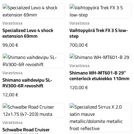
Varastossa
Varastossa
Specialized Levo 4 shock
Vaihtopyörä Trek FX 3 S low-
extension 69mm
step
Specialized Levo 4 shock extension 69mm
Vaihtopyörä Trek FX 3
99,00 €
700,00 €
Varastossa
Shimano WH-MT601-B 29"
Varastossa
centerlock etukiekko 110mm
Shimano vaihdevipu SL-
RV300-6R revoshift
Shimano WH-MT601-B 
120,00 €
Shimano vaihdevipu SL-RV300-6R revoshift
12,00 €
Varastossa
Schwalbe Road Cruiser