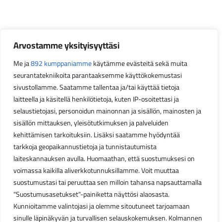
Arvostamme yksityisyyttäsi
Me ja
892 kumppaniamme
käytämme evästeitä sekä muita
seurantatekniikoita parantaaksemme käyttökokemustasi
sivustollamme. Saatamme tallentaa ja/tai käyttää tietoja
laitteella ja käsitellä henkilötietoja, kuten IP-osoitettasi ja
selaustietojasi, personoidun mainonnan ja sisällön, mainosten ja
sisällön mittauksen, yleisötutkimuksen ja palveluiden
kehittämisen tarkoituksiin. Lisäksi saatamme hyödyntää
tarkkoja geopaikannustietoja ja tunnistautumista
laiteskannauksen avulla. Huomaathan, että suostumuksesi on
voimassa kaikilla aliverkkotunnuksillamme. Voit muuttaa
suostumustasi tai peruuttaa sen milloin tahansa napsauttamalla
"Suostumusasetukset"-painiketta näyttösi alaosasta.
Kunnioitamme valintojasi ja olemme sitoutuneet tarjoamaan
sinulle läpinäkyvän ja turvallisen selauskokemuksen. Kolmannen