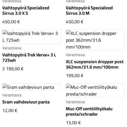
Varastossa
Varastossa
Vaihtopyörä Specialized
Vaihtopyörä Specialized
Sirrus 3.0 X S
Sirrus 3.0 M
Vaihtopyörä Specialized Sirrus 3.0 X S
Vaihtopyörä Specialize
450,00 €
450,00 €
Varastossa
Vaihtopyörä Trek Verve+ 3 L
Varastossa
725wh
XLC suspension dropper post
362mm/31.6 mm/100mm
Vaihtopyörä Trek Verve+ 3 L 725wh
2 199,00 €
XLC suspension drop
199,00 €
Varastossa
Sram vaihdevivun panta
Varastossa
Muc-Off venttiilityökalu
Sram vaihdevivun panta
12,00 €
presta/schrader
Muc-Off venttiilityökal
13,00 €