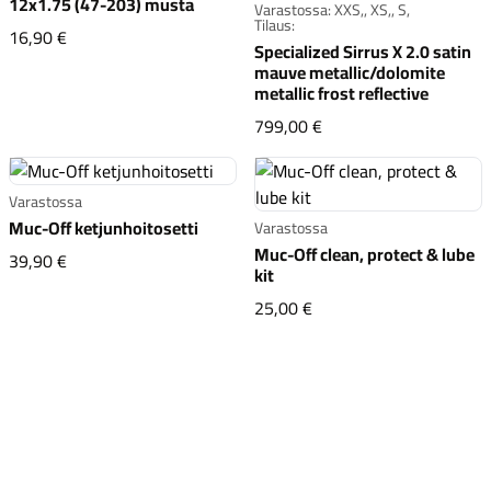
12x1.75 (47-203) musta
Varastossa: XXS,, XS,, S,
Tilaus:
Schwalbe Road Cruiser 12x1.75 (47-203) musta
16,90 €
Specialized Sirrus X 2.0 satin
mauve metallic/dolomite
metallic frost reflective
Specialized Sirrus X 2.
799,00 €
Varastossa
Muc-Off ketjunhoitosetti
Varastossa
Muc-Off clean, protect & lube
Muc-Off ketjunhoitosetti
39,90 €
kit
Muc-Off clean, protect &
25,00 €