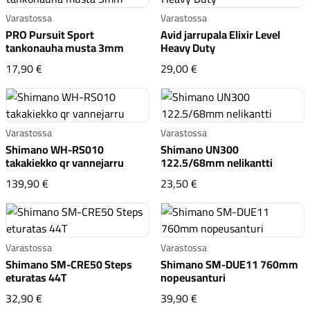
Varastossa
Varastossa
PRO Pursuit Sport
Avid jarrupala Elixir Level
tankonauha musta 3mm
Heavy Duty
PRO Pursuit Sport tankonauha musta 3mm
Avid jarrupala Elixir Le
17,90 €
29,00 €
Komponentit
Varastossa
Varastossa
Shimano WH-RS010
Shimano UN300
takakiekko qr vannejarru
122.5/68mm nelikantti
Katso koko valikoima
Shimano WH-RS010 takakiekko qr vannejarru
Shimano UN300 122.5/
139,90 €
23,50 €
Varastossa
Varastossa
Shimano SM-CRE50 Steps
Shimano SM-DUE11 760mm
eturatas 44T
nopeusanturi
Shimano SM-CRE50 Steps eturatas 44T
Shimano SM-DUE11 76
32,90 €
39,90 €