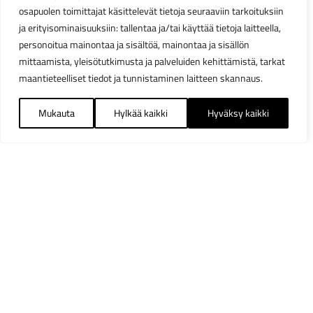
osapuolen toimittajat käsittelevät tietoja seuraaviin tarkoituksiin
ja erityisominaisuuksiin: tallentaa ja/tai käyttää tietoja laitteella,
personoitua mainontaa ja sisältöä, mainontaa ja sisällön
mittaamista, yleisötutkimusta ja palveluiden kehittämistä, tarkat
maantieteelliset tiedot ja tunnistaminen laitteen skannaus.
Mukauta
Hylkää kaikki
Hyväksy kaikki
Suodattimet
Sulj
Saatavuus
Heti varastosta
1903