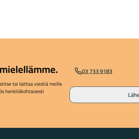
mielellämme.
03 733 9183
itse tai laittaa viestiä meille
s henkilökohtaisesti
Lähe