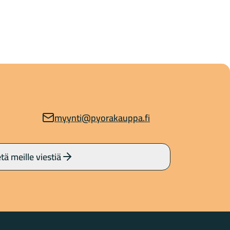
myynti@pyorakauppa.fi
tä meille viestiä