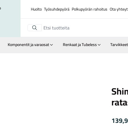
o
Huolto
Työsuhdepyörä
Polkupyörän rahoitus
Ota yhteyt
Komponentit ja varaosat
Renkaat ja Tubeless
Tarvikkeet
Suurenna kuva
Shiman
Shi
rat
139,