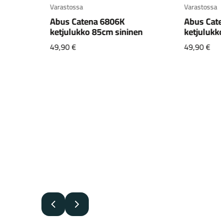
Varastossa
Varastossa
1,
Abus Catena 6806K
Abus Cat
CX1
ketjulukko 85cm sininen
ketjulukk
49,90
€
49,90
€
en
.
Edellinen
Seuraava