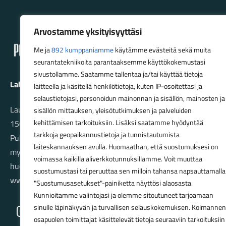
Lahden Polkupyörähuolto - etusivulle
Arvostamme yksityisyyttäsi
Me ja
892 kumppaniamme
käytämme evästeitä sekä muita
seurantatekniikoita parantaaksemme käyttökokemustasi
sivustollamme. Saatamme tallentaa ja/tai käyttää tietoja
Lahden Polkupyörähuolto Oy
laitteella ja käsitellä henkilötietoja, kuten IP-osoitettasi ja
selaustietojasi, personoidun mainonnan ja sisällön, mainosten ja
Launeenkatu 80
sisällön mittauksen, yleisötutkimuksen ja palveluiden
15610 LAHTI
kehittämisen tarkoituksiin. Lisäksi saatamme hyödyntää
tarkkoja geopaikannustietoja ja tunnistautumista
Puh. 03 733 9183
laiteskannauksen avulla. Huomaathan, että suostumuksesi on
myynti@pyorakauppa.fi
voimassa kaikilla aliverkkotunnuksillamme. Voit muuttaa
huolto@pyorakauppa.fi
suostumustasi tai peruuttaa sen milloin tahansa napsauttamalla
www.pyorakauppa.fi
"Suostumusasetukset"-painiketta näyttösi alaosasta.
Kunnioitamme valintojasi ja olemme sitoutuneet tarjoamaan
sinulle läpinäkyvän ja turvallisen selauskokemuksen. Kolmannen
Instagram
Facebook
osapuolen toimittajat käsittelevät tietoja seuraaviin tarkoituksiin