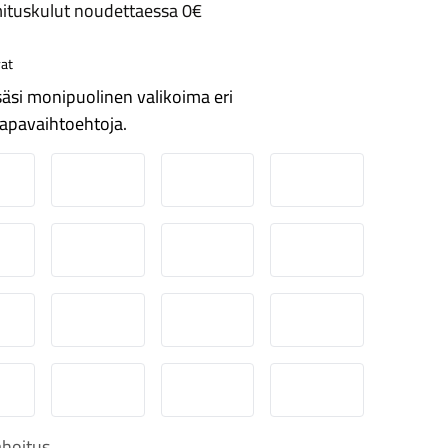
ituskulut noudettaessa 0€
at
äsi monipuolinen valikoima eri
apavaihtoehtoja.
ordea
Danske
Aktia
Pop-pankki
suuspankki
Ålandsbanken
Säästöpankki
Handelsbanken
-Pankki
Omasp
Siirto
Visa & Mastercard
obilePay
Svea Lasku
Svea yrityslasku
Svea erämaksu
hoitus