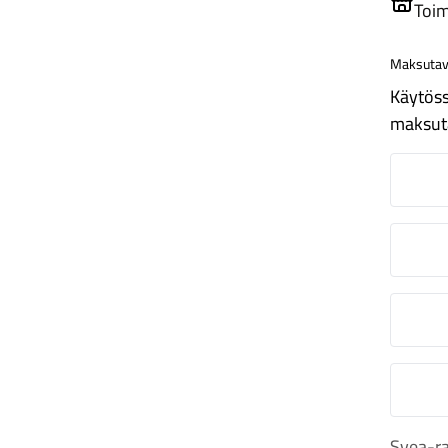
Toim
Maksutav
Käytöss
maksut
N
O
S
M
Svea-ra