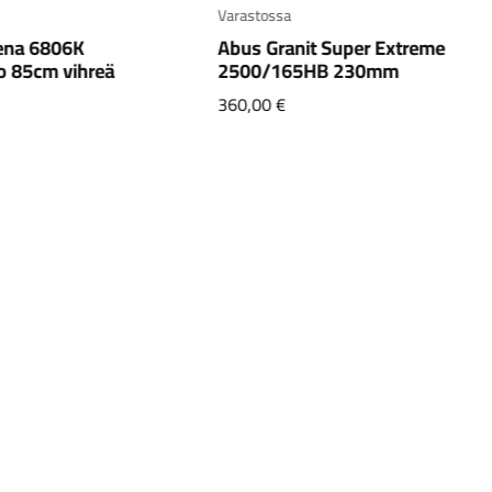
Varastossa
ena 6806K
Abus Granit Super Extreme
o 85cm vihreä
2500/165HB 230mm
360,00
€