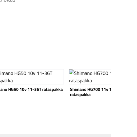
 tuote
Katso tuote
ano HG50 10v 11-36T rataspakka
Shimano HG700 11v 11-34T
rataspakka