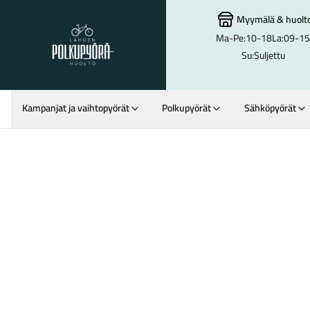
Myymälä
&
huolt
Ma-Pe:
10-18
La:
09-15
Lahden Polkupyörähuolto - etusivulle
Su:
Suljettu
Kampanjat ja vaihtopyörät
Polkupyörät
Sähköpyörät
Hakutulokset