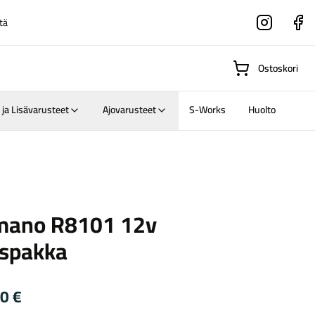
tä
Instagram
Faceboo
Ostoskori
 ja Lisävarusteet
Ajovarusteet
S-Works
Huolto
Suositut osastot
o
mano R8101 12v
Gravel-
aspakka
pyörät
Maastosähköpyörä
90
€