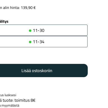
n alin hinta:
139,90
€
litys
Kaupunkisähköpyörät
Tarvikkeet
11-30
11-34
o
Lisää ostoskoriin
kka
Renkaat
Komponentit
tus luoksesi
Katso koko valikoima
 tuote: toimitus 8€
a myymälästä