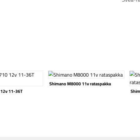
Katso tuote
Katso
Shimano M8000 11v rataspakka
 12v 11-36T
Shim