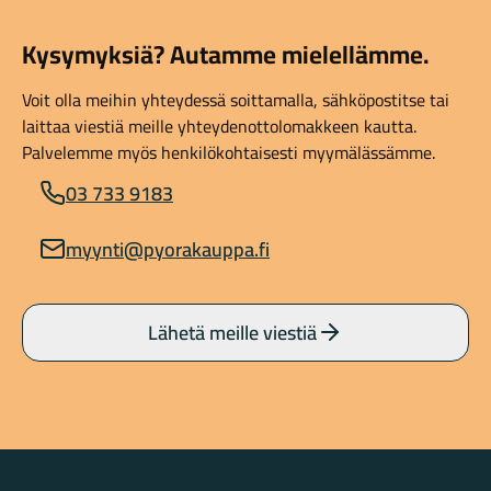
Kysymyksiä? Autamme mielellämme.
Voit olla meihin yhteydessä soittamalla, sähköpostitse tai
laittaa viestiä meille yhteydenottolomakkeen kautta.
Palvelemme myös henkilökohtaisesti myymälässämme.
03 733 9183
myynti@pyorakauppa.fi
Lähetä meille viestiä