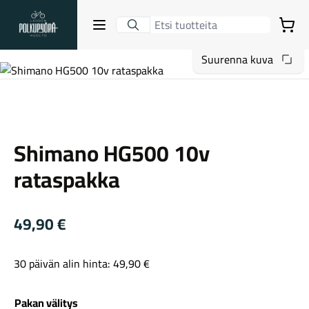
Lahden Polkupyörähuolto - etusivulle
Avaa sulje valikko
Ostoskori
Suurenna kuva
Hakutulokset
Shimano
Shimano HG500 10v
Suositut osastot
rataspakka
49,90
€
30 päivän alin hinta:
49,90
€
Gravel-pyörät
Pakan välitys