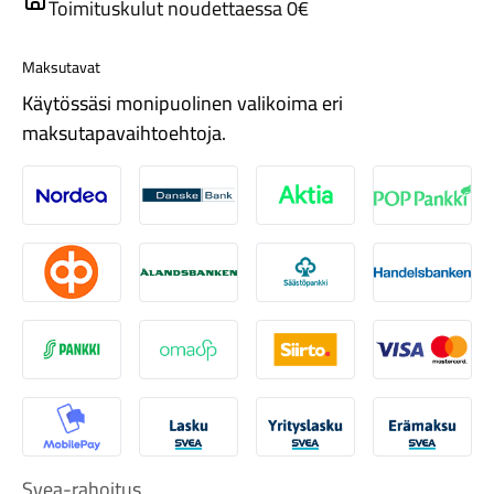
Toimituskulut noudettaessa 0€
Maksutavat
Käytössäsi monipuolinen valikoima eri
maksutapavaihtoehtoja.
Tarvikkeet
Nordea
Danske
Aktia
Pop-pank
Osuuspankki
Ålandsbanken
Säästöpankki
Handelsb
S-Pankki
Omasp
Siirto
Visa & Ma
Renkaat
MobilePay
Svea Lasku
Svea yrityslasku
Svea erä
Svea-rahoitus