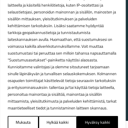
laitteella ja käsitellä henkilötietoja, kuten IP-osoitettasi ja
Talvikauden aukioloajat (1.10.2025 – 28.2.2026)
selaustietojasi, personoidun mainonnan ja sisällön, mainosten ja
Ma-Pe 10-18
sisällön mittauksen, yleisötutkimuksen ja palveluiden
La 10-14
kehittämisen tarkoituksiin. Lisäksi saatamme hyödyntää
Kesäkauden aukioloajat (1.3.2026 – 30.9.2026)
tarkkoja geopaikannustietoja ja tunnistautumista
laiteskannauksen avulla. Huomaathan, että suostumuksesi on
Ma-Pe 10-18
voimassa kaikilla aliverkkotunnuksillamme. Voit muuttaa
La 9-15
suostumustasi tai peruuttaa sen milloin tahansa napsauttamalla
"Suostumusasetukset"-painiketta näyttösi alaosasta.
Poikkeavat aukioloajat:
Kunnioitamme valintojasi ja olemme sitoutuneet tarjoamaan
Pyhäinpäivä lauantai 31.10. – suljettu
sinulle läpinäkyvän ja turvallisen selauskokemuksen. Kolmannen
osapuolen toimittajat käsittelevät tietoja seuraaviin tarkoituksiin
ja erityisominaisuuksiin: tallentaa ja/tai käyttää tietoja laitteella,
personoitua mainontaa ja sisältöä, mainontaa ja sisällön
© Lahden Polkupyörähuolto - 2026
mittaamista, yleisötutkimusta ja palveluiden kehittämistä, tarkat
maantieteelliset tiedot ja tunnistaminen laitteen skannaus.
Mukauta
Hylkää kaikki
Hyväksy kaikki