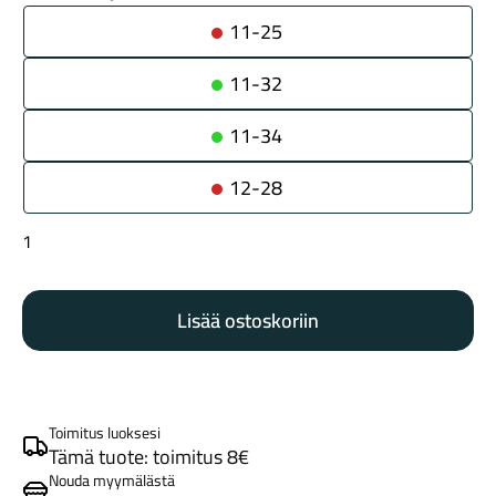
11-25
11-32
11-34
12-28
Maastosähköpyörät
Shimano
HG500
10v
Lisää ostoskoriin
rataspakka
määrä
Toimitus luoksesi
Kaupunkisähköpyörät
Tämä tuote: toimitus 8€
Nouda myymälästä