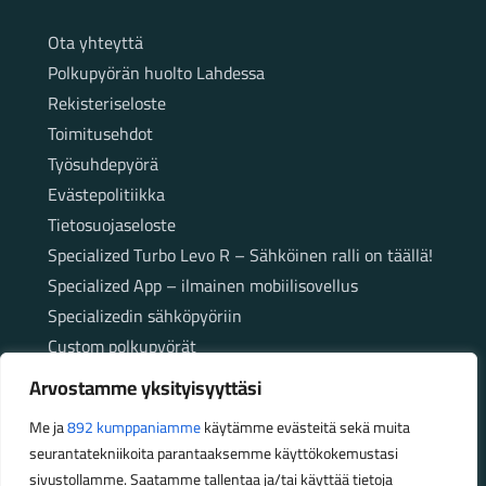
Sivut
Ota yhteyttä
Polkupyörän huolto Lahdessa
Rekisteriseloste
Toimitusehdot
Työsuhdepyörä
Evästepolitiikka
Tietosuojaseloste
Specialized Turbo Levo R – Sähköinen ralli on täällä!
Specialized App – ilmainen mobiilisovellus
Specializedin sähköpyöriin
Custom polkupyörät
Fatbikellä helppoa ja huoletonta etenemistä
Arvostamme yksityisyyttäsi
maastossa
Me ja
892 kumppaniamme
käytämme evästeitä sekä muita
seurantatekniikoita parantaaksemme käyttökokemustasi
Aukioloajat
sivustollamme. Saatamme tallentaa ja/tai käyttää tietoja