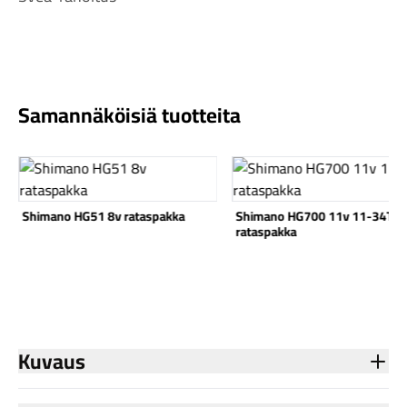
Samannäköisiä tuotteita
Komponentit
Katso tuote
Katso tuote
Shimano HG51 8v rataspakka
Shimano HG700 11v 11-34T
Katso koko valikoima
rataspakka
Kuvaus