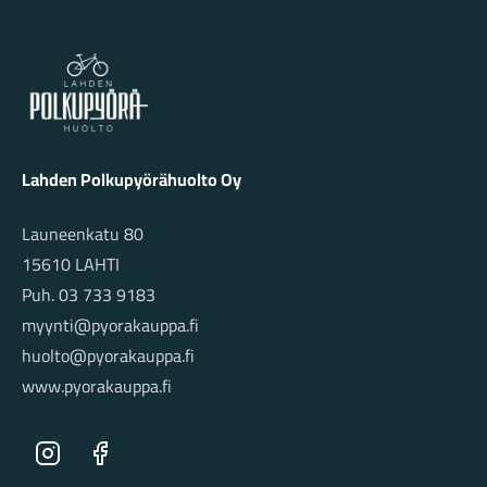
Lahden Polkupyörähuolto - etusivulle
Lahden Polkupyörähuolto Oy
Launeenkatu 80
15610 LAHTI
Puh. 03 733 9183
myynti@pyorakauppa.fi
huolto@pyorakauppa.fi
www.pyorakauppa.fi
Instagram
Facebook