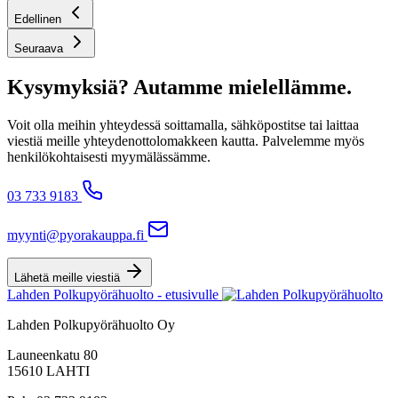
Edellinen
Seuraava
Kysymyksiä? Autamme mielellämme.
Voit olla meihin yhteydessä soittamalla, sähköpostitse tai laittaa
viestiä meille yhteydenottolomakkeen kautta. Palvelemme myös
henkilökohtaisesti myymälässämme.
03 733 9183
myynti@pyorakauppa.fi
Lähetä meille viestiä
Lahden Polkupyörähuolto - etusivulle
Lahden Polkupyörähuolto Oy
Launeenkatu 80
15610 LAHTI