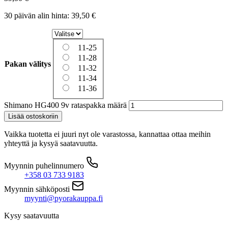
30 päivän alin hinta:
39,50
€
11-25
11-28
Pakan välitys
11-32
11-34
11-36
Shimano HG400 9v rataspakka määrä
Lisää ostoskoriin
Vaikka tuotetta ei juuri nyt ole varastossa, kannattaa ottaa meihin
yhteyttä ja kysyä saatavuutta.
Myynnin puhelinnumero
+358 03 733 9183
Myynnin sähköposti
myynti@pyorakauppa.fi
Kysy saatavuutta