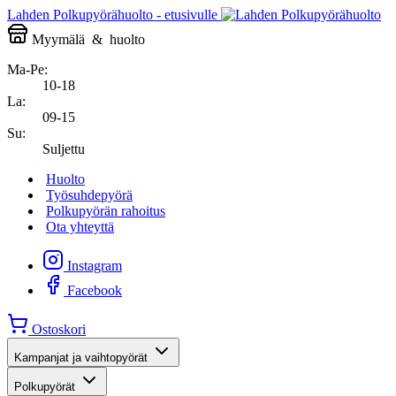
Lahden Polkupyörähuolto - etusivulle
Myymälä
&
huolto
Ma-Pe:
10-18
La:
09-15
Su:
Suljettu
Huolto
Työsuhdepyörä
Polkupyörän rahoitus
Ota yhteyttä
Instagram
Facebook
Ostoskori
Kampanjat ja vaihtopyörät
Polkupyörät