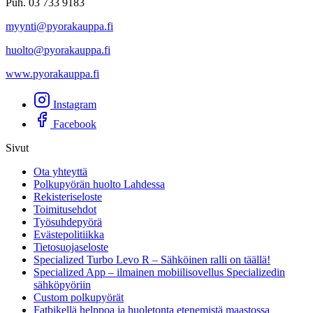
Puh. 03 733 9183
myynti@pyorakauppa.fi
huolto@pyorakauppa.fi
www.pyorakauppa.fi
Instagram
Facebook
Sivut
Ota yhteyttä
Polkupyörän huolto Lahdessa
Rekisteriseloste
Toimitusehdot
Työsuhdepyörä
Evästepolitiikka
Tietosuojaseloste
Specialized Turbo Levo R – Sähköinen ralli on täällä!
Specialized App – ilmainen mobiilisovellus Specializedin
sähköpyöriin
Custom polkupyörät
Fatbikellä helppoa ja huoletonta etenemistä maastossa