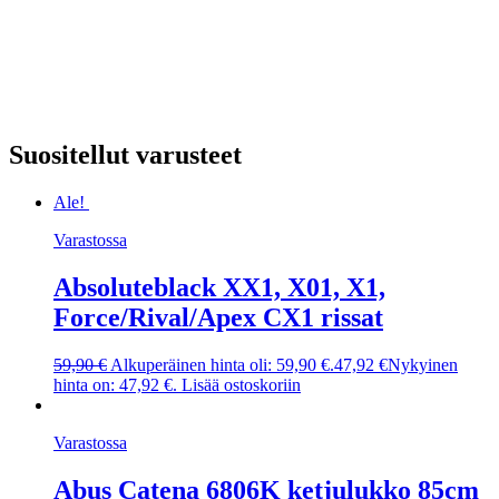
Suositellut varusteet
Ale!
Varastossa
Absoluteblack XX1, X01, X1,
Force/Rival/Apex CX1 rissat
59,90
€
Alkuperäinen hinta oli: 59,90 €.
47,92
€
Nykyinen
hinta on: 47,92 €.
Lisää ostoskoriin
Varastossa
Abus Catena 6806K ketjulukko 85cm