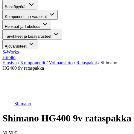
Sähköpyörät
Komponentit ja varaosat
Renkaat ja Tubeless
Tarvikkeet ja Lisävarusteet
Ajovarusteet
S-Works
Huolto
Etusivu
/
Komponentit
/
Voimansiirto
/
Rataspakat
/ Shimano
HG400 9v rataspakka
Suurenna kuva
Shimano
Shimano HG400 9v rataspakka
39,50
€