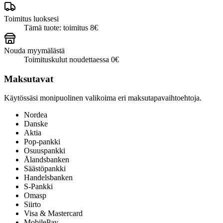
Toimitus luoksesi
Tämä tuote: toimitus 8€
Nouda myymälästä
Toimituskulut noudettaessa 0€
Maksutavat
Käytössäsi monipuolinen valikoima eri maksutapavaihtoehtoja.
Nordea
Danske
Aktia
Pop-pankki
Osuuspankki
Ålandsbanken
Säästöpankki
Handelsbanken
S-Pankki
Omasp
Siirto
Visa & Mastercard
MobilePay