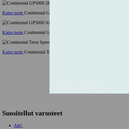
Katso tuote
Continental GP5000 28"
Katso tuote
Continental GP5000 AllSeason TR 28-622
Katso tuote
Continental Terra Speed TR 40-622 taitettava cream
Suositellut varusteet
Ale!