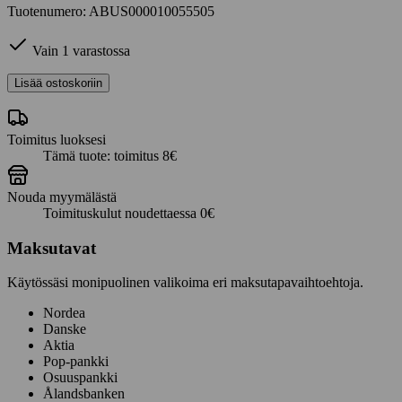
Tuotenumero: ABUS000010055505
Vain 1 varastossa
Abus
Lisää ostoskoriin
Granit
Super
Extreme
Toimitus luoksesi
2500/165HB
Tämä tuote: toimitus 8€
230mm
määrä
Nouda myymälästä
Toimituskulut noudettaessa 0€
Maksutavat
Käytössäsi monipuolinen valikoima eri maksutapavaihtoehtoja.
Nordea
Danske
Aktia
Pop-pankki
Osuuspankki
Ålandsbanken