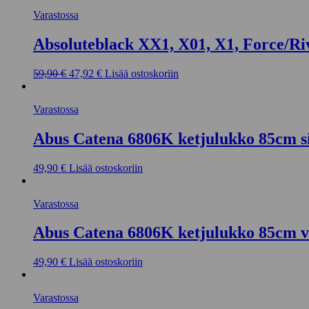
Varastossa
Absoluteblack XX1, X01, X1, Force/Ri
Alkuperäinen
Nykyinen
59,90
€
47,92
€
Lisää ostoskoriin
hinta
hinta
oli:
on:
Varastossa
59,90 €.
47,92 €.
Abus Catena 6806K ketjulukko 85cm s
49,90
€
Lisää ostoskoriin
Varastossa
Abus Catena 6806K ketjulukko 85cm v
49,90
€
Lisää ostoskoriin
Varastossa