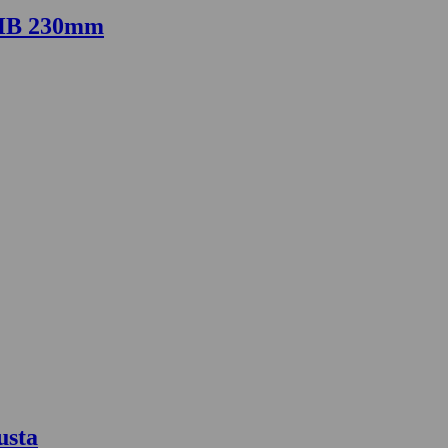
5HB 230mm
usta