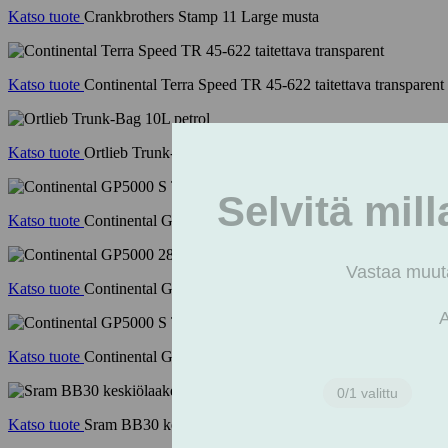
Katso tuote
Crankbrothers Stamp 11 Large musta
Katso tuote
Continental Terra Speed TR 45-622 taitettava transparent
Katso tuote
Ortlieb Trunk-Bag 10L petrol
Katso tuote
Continental GP5000 S TR 28" musta
Katso tuote
Continental GP5000 28 transparent
Katso tuote
Continental GP5000 S TR 28" transparent
Katso tuote
Sram BB30 keskiölaakerisarja