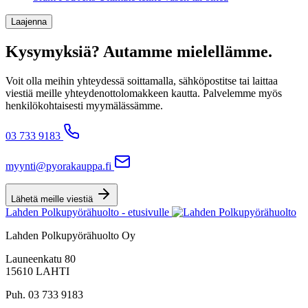
Laajenna
Kysymyksiä? Autamme mielellämme.
Voit olla meihin yhteydessä soittamalla, sähköpostitse tai laittaa
viestiä meille yhteydenottolomakkeen kautta. Palvelemme myös
henkilökohtaisesti myymälässämme.
03 733 9183
myynti@pyorakauppa.fi
Lähetä meille viestiä
Lahden Polkupyörähuolto - etusivulle
Lahden Polkupyörähuolto Oy
Launeenkatu 80
15610 LAHTI
Puh. 03 733 9183