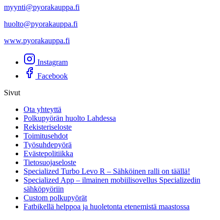
myynti@pyorakauppa.fi
huolto@pyorakauppa.fi
www.pyorakauppa.fi
Instagram
Facebook
Sivut
Ota yhteyttä
Polkupyörän huolto Lahdessa
Rekisteriseloste
Toimitusehdot
Työsuhdepyörä
Evästepolitiikka
Tietosuojaseloste
Specialized Turbo Levo R – Sähköinen ralli on täällä!
Specialized App – ilmainen mobiilisovellus Specializedin
sähköpyöriin
Custom polkupyörät
Fatbikellä helppoa ja huoletonta etenemistä maastossa