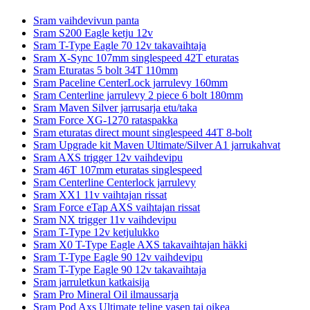
Sram vaihdevivun panta
Sram S200 Eagle ketju 12v
Sram T-Type Eagle 70 12v takavaihtaja
Sram X-Sync 107mm singlespeed 42T eturatas
Sram Eturatas 5 bolt 34T 110mm
Sram Paceline CenterLock jarrulevy 160mm
Sram Centerline jarrulevy 2 piece 6 bolt 180mm
Sram Maven Silver jarrusarja etu/taka
Sram Force XG-1270 rataspakka
Sram eturatas direct mount singlespeed 44T 8-bolt
Sram Upgrade kit Maven Ultimate/Silver A1 jarrukahvat
Sram AXS trigger 12v vaihdevipu
Sram 46T 107mm eturatas singlespeed
Sram Centerline Centerlock jarrulevy
Sram XX1 11v vaihtajan rissat
Sram Force eTap AXS vaihtajan rissat
Sram NX trigger 11v vaihdevipu
Sram T-Type 12v ketjulukko
Sram X0 T-Type Eagle AXS takavaihtajan häkki
Sram T-Type Eagle 90 12v vaihdevipu
Sram T-Type Eagle 90 12v takavaihtaja
Sram jarruletkun katkaisija
Sram Pro Mineral Oil ilmaussarja
Sram Pod Axs Ultimate teline vasen tai oikea