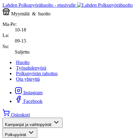
Lahden Polkupyörähuolto - etusivulle
Myymälä
&
huolto
Ma-Pe:
10-18
La:
09-15
Su:
Suljettu
Huolto
Työsuhdepyörä
Polkupyörän rahoitus
Ota yhteyttä
Instagram
Facebook
Ostoskori
Kampanjat ja vaihtopyörät
Polkupyörät