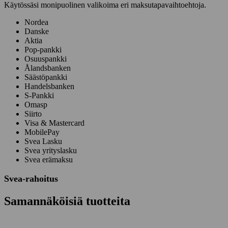
Käytössäsi monipuolinen valikoima eri maksutapavaihtoehtoja.
Nordea
Danske
Aktia
Pop-pankki
Osuuspankki
Ålandsbanken
Säästöpankki
Handelsbanken
S-Pankki
Omasp
Siirto
Visa & Mastercard
MobilePay
Svea Lasku
Svea yrityslasku
Svea erämaksu
Svea-rahoitus
Samannäköisiä tuotteita