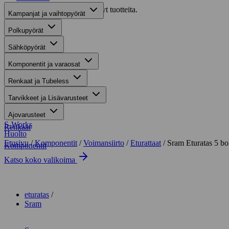
Valitettavasti haullasi ei löytynyt tuotteita.
Kampanjat ja vaihtopyörät
Suositut osastot
Polkupyörät
Sähköpyörät
Gravel-pyörät
Komponentit ja varaosat
Maastosähköpyörät
Renkaat ja Tubeless
Kaupunkisähköpyörät
Tarvikkeet ja Lisävarusteet
Tarvikkeet
Ajovarusteet
S-Works
Renkaat
Huolto
Etusivu
/
Komponentit
/
Voimansiirto
/
Eturattaat
/ Sram Eturatas 5 b
Komponentit
Katso koko valikoima
Suurenna kuva
eturatas
Sram