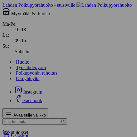
Lahden Polkupyörähuolto - etusivulle
Myymälä
&
huolto
Ma-Pe:
10-18
La:
09-15
Su:
Suljettu
Huolto
Työsuhdepyörä
Polkupyörän rahoitus
Ota yhteyttä
Instagram
Facebook
Avaa sulje valikko
Hakutulokset
Ostoskori