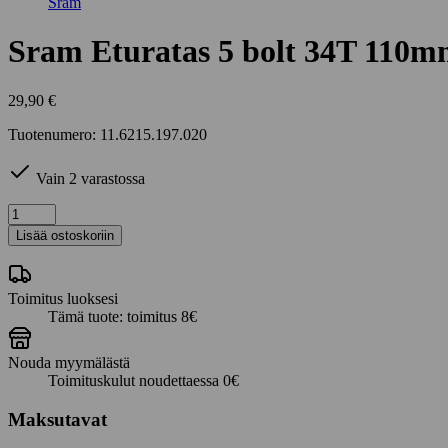
Sram
Sram Eturatas 5 bolt 34T 110
29,90
€
Tuotenumero: 11.6215.197.020
Vain 2 varastossa
Sram
Eturatas
Lisää ostoskoriin
5
bolt
34T
Toimitus luoksesi
110mm
Tämä tuote: toimitus 8€
määrä
Nouda myymälästä
Toimituskulut noudettaessa 0€
Maksutavat