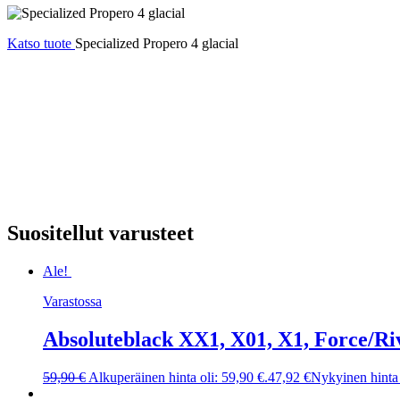
Katso tuote
Specialized Propero 4 glacial
Suositellut varusteet
Ale!
Varastossa
Absoluteblack XX1, X01, X1, Force/Ri
59,90
€
Alkuperäinen hinta oli: 59,90 €.
47,92
€
Nykyinen hinta 