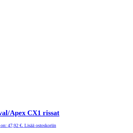
val/Apex CX1 rissat
on: 47,92 €.
Lisää ostoskoriin