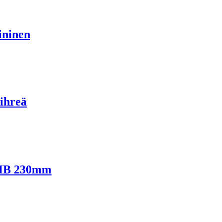
ininen
ihreä
5HB 230mm