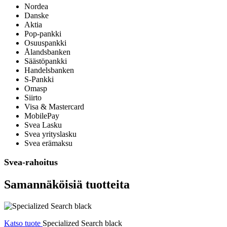
Nordea
Danske
Aktia
Pop-pankki
Osuuspankki
Ålandsbanken
Säästöpankki
Handelsbanken
S-Pankki
Omasp
Siirto
Visa & Mastercard
MobilePay
Svea Lasku
Svea yrityslasku
Svea erämaksu
Svea-rahoitus
Samannäköisiä tuotteita
Katso tuote
Specialized Search black