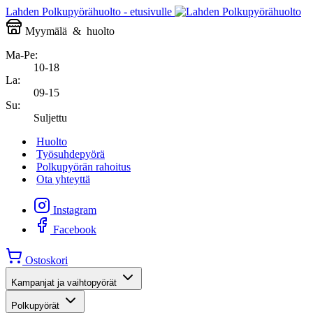
Lahden Polkupyörähuolto - etusivulle
Myymälä
&
huolto
Ma-Pe:
10-18
La:
09-15
Su:
Suljettu
Huolto
Työsuhdepyörä
Polkupyörän rahoitus
Ota yhteyttä
Instagram
Facebook
Ostoskori
Kampanjat ja vaihtopyörät
Polkupyörät