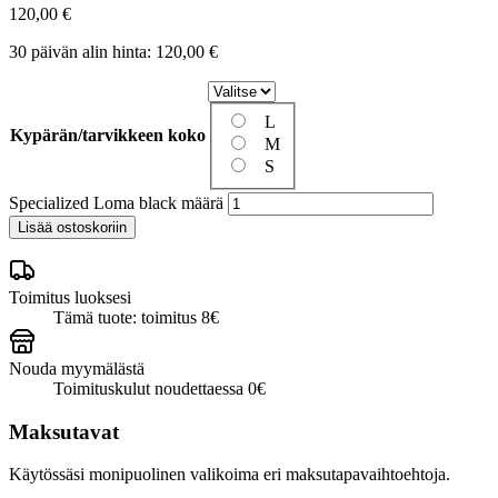
120,00
€
30 päivän alin hinta:
120,00
€
L
Kypärän/tarvikkeen koko
M
S
Specialized Loma black määrä
Lisää ostoskoriin
Toimitus luoksesi
Tämä tuote: toimitus 8€
Nouda myymälästä
Toimituskulut noudettaessa 0€
Maksutavat
Käytössäsi monipuolinen valikoima eri maksutapavaihtoehtoja.