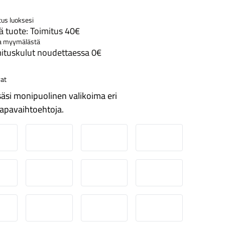
tus luoksesi
ss
 tuote: Toimitus 40€
a myymälästä
ituskulut noudettaessa 0€
at
äsi monipuolinen valikoima eri
apavaihtoehtoja.
ordea
Danske
Aktia
Pop-pankki
suuspankki
Ålandsbanken
Säästöpankki
Handelsbanken
-Pankki
Omasp
Siirto
Visa & Mastercard