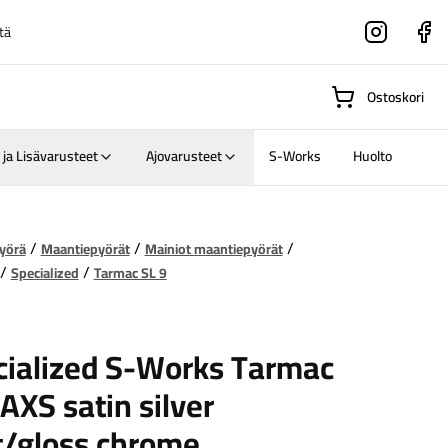
tä
Instagram
Faceboo
Ostoskori
 ja Lisävarusteet
Ajovarusteet
S-Works
Huolto
Suositut osastot
yörä
Maantiepyörät
Mainiot maantiepyörät
Specialized
Tarmac SL 9
Gravel-
zed
cialized S-Works Tarmac
pyörät
Maastosähköpyörä
AXS satin silver
t/gloss chrome