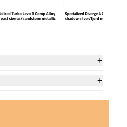
ialized Turbo Levo R Comp Alloy
Specialized Diverge 4 Comp Alloy sa
 east sierras/sandstone metallic
shadow silver/fjord metallic