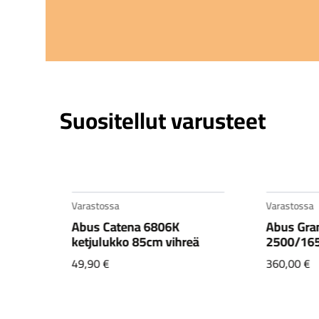
Suositellut varusteet
Varastossa
Varastossa
Abus Catena 6806K
Abus Gra
en
ketjulukko 85cm vihreä
2500/16
49,90
€
360,00
€