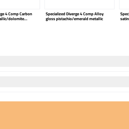
erge 4 Comp Carbon
Specialized Diverge 4 Comp Alloy
Spec
allic/dolomite
gloss pistachio/emerald metallic
satin