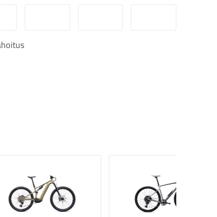
obilePay
Svea Lasku
Svea yrityslasku
Svea erämaksu
hoitus
 tuote
Katso tuote