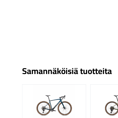
Samannäköisiä tuotteita
Katso tuote
Katso tuote