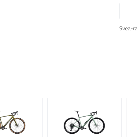
M
Svea-ra
Katso tuote
Katso