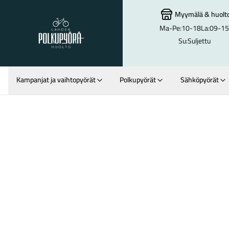
Myymälä
&
huolt
Ma-Pe:
10-18
La:
09-15
Lahden Polkupyörähuolto - etusivulle
Su:
Suljettu
Kampanjat ja vaihtopyörät
Polkupyörät
Sähköpyörät
Hakutulokset