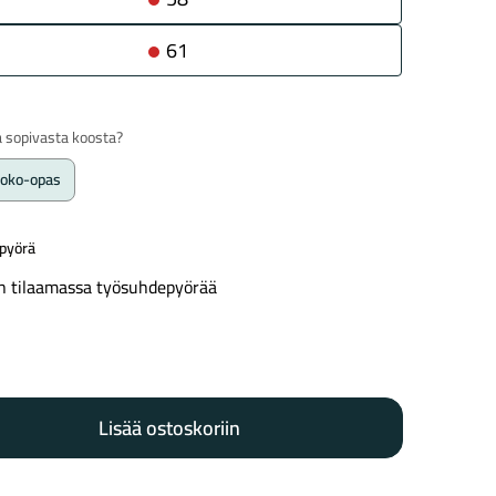
61
 sopivasta koosta?
koko-opas
pyörä
n tilaamassa työsuhdepyörää
zed
Lisää ostoskoriin