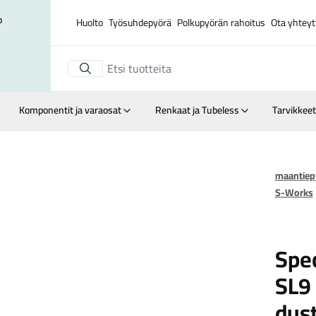
o
Huolto
Työsuhdepyörä
Polkupyörän rahoitus
Ota yhteyt
Komponentit ja varaosat
Renkaat ja Tubeless
Tarvikkeet
katso kaikki kuvat
maantiep
S-Works
Speciali
Spe
SL9 
dus