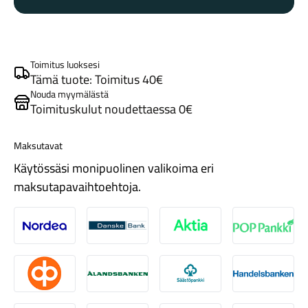
9
gloss
metallic
obsidian
Toimitus luoksesi
multi
Tämä tuote: Toimitus 40€
color
Nouda myymälästä
Toimituskulut noudettaessa 0€
dry
Tarvikkeet
impasto
määrä
Maksutavat
Käytössäsi monipuolinen valikoima eri
maksutapavaihtoehtoja.
Nordea
Danske
Aktia
Pop-pank
Renkaat
Osuuspankki
Ålandsbanken
Säästöpankki
Handelsb