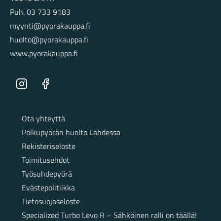
Puh. 03 733 9183
myynti@pyorakauppa.fi
huolto@pyorakauppa.fi
www.pyorakauppa.fi
Instagram
Facebook
Sivut
Ota yhteyttä
Polkupyörän huolto Lahdessa
Rekisteriseloste
Toimitusehdot
Työsuhdepyörä
Evästepolitiikka
Tietosuojaseloste
Specialized Turbo Levo R – Sähköinen ralli on täällä!