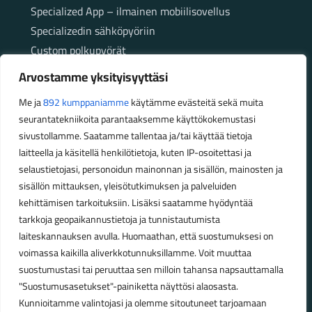
Specialized App – ilmainen mobiilisovellus
Specializedin sähköpyöriin
Custom polkupyörät
Fatbikellä helppoa ja huoletonta etenemistä
Arvostamme yksityisyyttäsi
maastossa
Me ja
892 kumppaniamme
käytämme evästeitä sekä muita
seurantatekniikoita parantaaksemme käyttökokemustasi
Aukioloajat
sivustollamme. Saatamme tallentaa ja/tai käyttää tietoja
laitteella ja käsitellä henkilötietoja, kuten IP-osoitettasi ja
Talvikauden aukioloajat (1.10.2025 – 28.2.2026)
selaustietojasi, personoidun mainonnan ja sisällön, mainosten ja
Ma-Pe 10-18
sisällön mittauksen, yleisötutkimuksen ja palveluiden
La 10-14
kehittämisen tarkoituksiin. Lisäksi saatamme hyödyntää
Kesäkauden aukioloajat (1.3.2026 – 30.9.2026)
tarkkoja geopaikannustietoja ja tunnistautumista
laiteskannauksen avulla. Huomaathan, että suostumuksesi on
Ma-Pe 10-18
voimassa kaikilla aliverkkotunnuksillamme. Voit muuttaa
La 9-15
suostumustasi tai peruuttaa sen milloin tahansa napsauttamalla
"Suostumusasetukset"-painiketta näyttösi alaosasta.
Poikkeavat aukioloajat:
Kunnioitamme valintojasi ja olemme sitoutuneet tarjoamaan