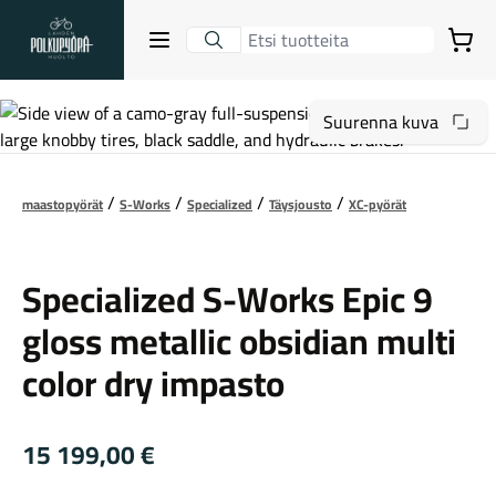
Lahden Polkupyörähuolto - etusivulle
Avaa sulje valikko
Ostoskori
Hakutulokset
Suurenna kuva
maastopyörät
S-Works
Specialized
Täysjousto
XC-pyörät
Suositut osastot
Specialized
Specialized S-Works Epic 9
gloss metallic obsidian multi
color dry impasto
15 199,00
€
Gravel-pyörät