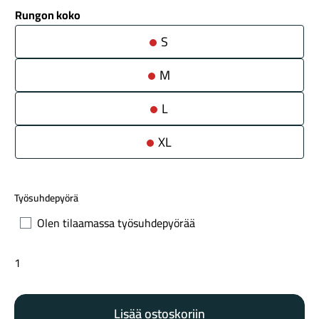
Rungon koko
S
M
L
Maastosähköpyörät
XL
Työsuhdepyörä
Olen tilaamassa työsuhdepyörää
Specialized
S-
Kaupunkisähköpyörät
Works
Lisää ostoskoriin
Epic