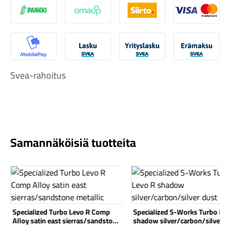
S-Pankki
Omasp
Siirto
Visa & Ma
MobilePay
Svea Lasku
Svea yrityslasku
Svea erä
Svea-rahoitus
Komponentit
Katso koko valikoima
Samannäköisiä tuotteita
Katso tuote
Katso tuote
Specialized Turbo Levo R Comp
Specialized S-Works Turbo Le
Alloy satin east sierras/sandstone
shadow silver/carbon/silver d
metallic