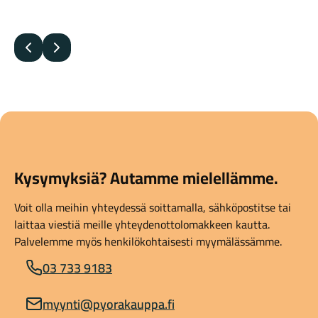
Edellinen
Seuraava
Kysymyksiä? Autamme mielellämme.
Voit olla meihin yhteydessä soittamalla, sähköpostitse tai
laittaa viestiä meille yhteydenottolomakkeen kautta.
Palvelemme myös henkilökohtaisesti myymälässämme.
03 733 9183
myynti@pyorakauppa.fi