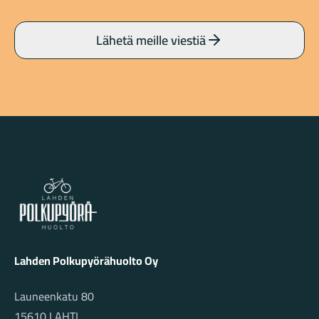
Lähetä meille viestiä
Lahden Polkupyörähuolto - etusivulle
Lahden Polkupyörähuolto Oy
Launeenkatu 80
15610 LAHTI