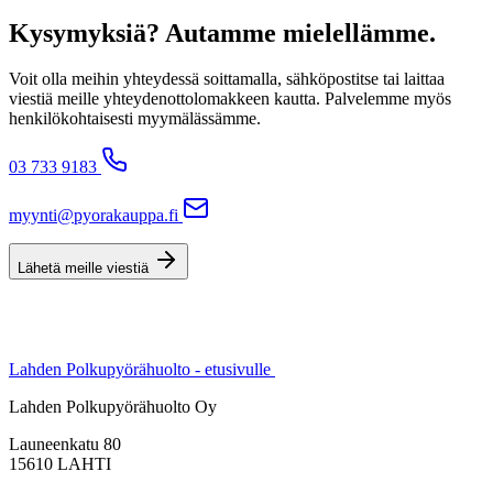
Kysymyksiä? Autamme mielellämme.
Voit olla meihin yhteydessä soittamalla, sähköpostitse tai laittaa
viestiä meille yhteydenottolomakkeen kautta. Palvelemme myös
henkilökohtaisesti myymälässämme.
03 733 9183
myynti@pyorakauppa.fi
Lähetä meille viestiä
Lahden Polkupyörähuolto - etusivulle
Lahden Polkupyörähuolto Oy
Launeenkatu 80
15610 LAHTI