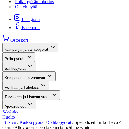
Polkupyörän rahoitus
Ota yhteyttä
Instagram
Facebook
Ostoskori
Kampanjat ja vaihtopyörät
Polkupyörät
Sähköpyörät
Komponentit ja varaosat
Renkaat ja Tubeless
Tarvikkeet ja Lisävarusteet
Ajovarusteet
S-Works
Huolto
Etusivu
/
Kaikki pyörät
/
Sähköpyörät
/ Specialized Turbo Levo 4
Comp Alloy gloss deep lake metallic/dune white