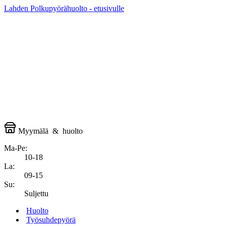
Lahden Polkupyörähuolto - etusivulle
Myymälä
&
huolto
Ma-Pe:
10-18
La:
09-15
Su:
Suljettu
Huolto
Työsuhdepyörä