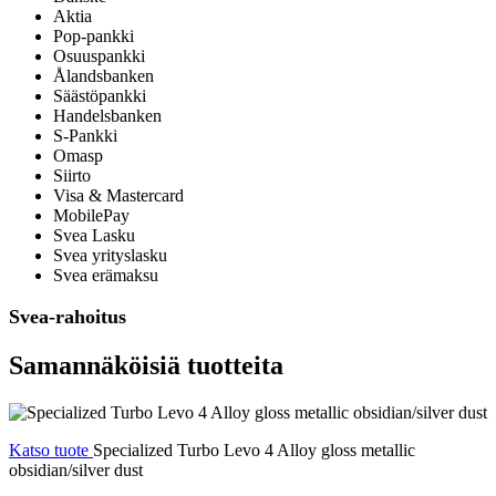
Aktia
Pop-pankki
Osuuspankki
Ålandsbanken
Säästöpankki
Handelsbanken
S-Pankki
Omasp
Siirto
Visa & Mastercard
MobilePay
Svea Lasku
Svea yrityslasku
Svea erämaksu
Svea-rahoitus
Samannäköisiä tuotteita
Katso tuote
Specialized Turbo Levo 4 Alloy gloss metallic
obsidian/silver dust