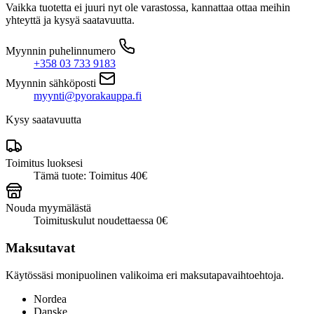
4
Vaikka tuotetta ei juuri nyt ole varastossa, kannattaa ottaa meihin
Comp
yhteyttä ja kysyä saatavuutta.
Alloy
gloss
Myynnin puhelinnumero
deep
+358 03 733 9183
lake
metallic/dune
Myynnin sähköposti
white
myynti@pyorakauppa.fi
määrä
Kysy saatavuutta
Toimitus luoksesi
Tämä tuote: Toimitus 40€
Nouda myymälästä
Toimituskulut noudettaessa 0€
Maksutavat
Käytössäsi monipuolinen valikoima eri maksutapavaihtoehtoja.
Nordea
Danske