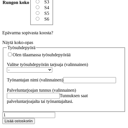
S3
Rungon koko
S4
S5
S6
Epävarma sopivasta koosta?
Näytä koko-opas
Työsuhdepyörä
Olen tilaamassa työsuhdepyörää
Valitse työsuhdepyörän tarjoaja
(valinnainen)
Työnantajan nimi
(valinnainen)
Palveluntarjoajan tunnus
(valinnainen)
Tunnuksen saat
palveluntarjoajalta tai työnantajaltasi.
Specialized
Turbo
Lisää ostoskoriin
Levo