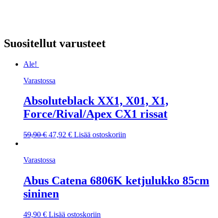
Suositellut varusteet
Ale!
Varastossa
Absoluteblack XX1, X01, X1,
Force/Rival/Apex CX1 rissat
Alkuperäinen
Nykyinen
59,90
€
47,92
€
Lisää ostoskoriin
hinta
hinta
oli:
on:
Varastossa
59,90 €.
47,92 €.
Abus Catena 6806K ketjulukko 85cm
sininen
49,90
€
Lisää ostoskoriin