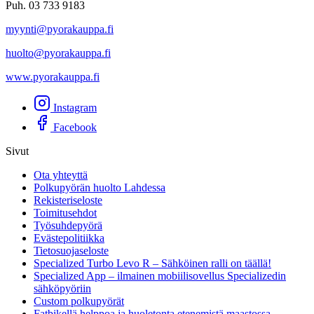
Puh. 03 733 9183
myynti@pyorakauppa.fi
huolto@pyorakauppa.fi
www.pyorakauppa.fi
Instagram
Facebook
Sivut
Ota yhteyttä
Polkupyörän huolto Lahdessa
Rekisteriseloste
Toimitusehdot
Työsuhdepyörä
Evästepolitiikka
Tietosuojaseloste
Specialized Turbo Levo R – Sähköinen ralli on täällä!
Specialized App – ilmainen mobiilisovellus Specializedin
sähköpyöriin
Custom polkupyörät
Fatbikellä helppoa ja huoletonta etenemistä maastossa