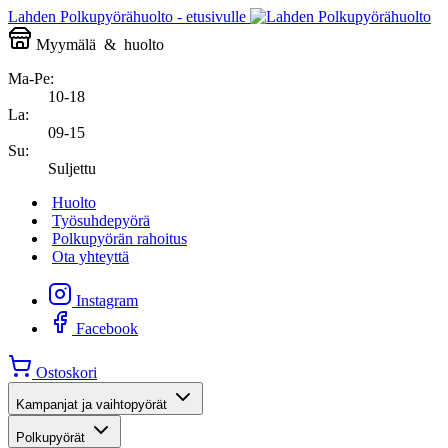
Lahden Polkupyörähuolto - etusivulle
Myymälä
&
huolto
Ma-Pe:
10-18
La:
09-15
Su:
Suljettu
Huolto
Työsuhdepyörä
Polkupyörän rahoitus
Ota yhteyttä
Instagram
Facebook
Ostoskori
Kampanjat ja vaihtopyörät
Polkupyörät