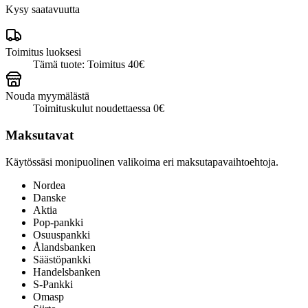
Kysy saatavuutta
Toimitus luoksesi
Tämä tuote: Toimitus 40€
Nouda myymälästä
Toimituskulut noudettaessa 0€
Maksutavat
Käytössäsi monipuolinen valikoima eri maksutapavaihtoehtoja.
Nordea
Danske
Aktia
Pop-pankki
Osuuspankki
Ålandsbanken
Säästöpankki
Handelsbanken
S-Pankki
Omasp