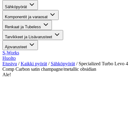
Sähköpyörät
Komponentit ja varaosat
Renkaat ja Tubeless
Tarvikkeet ja Lisävarusteet
Ajovarusteet
S-Works
Huolto
Etusivu
/
Kaikki pyörät
/
Sähköpyörät
/ Specialized Turbo Levo 4
Comp Carbon satin champagne/metallic obsidian
Ale!
katso kaikki kuvat