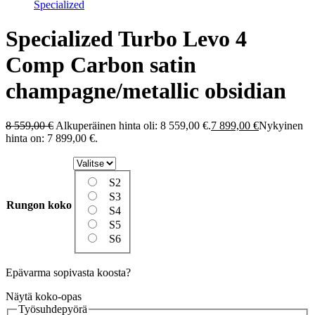
Specialized
Specialized Turbo Levo 4
Comp Carbon satin
champagne/metallic obsidian
8 559,00
€
Alkuperäinen hinta oli: 8 559,00 €.
7 899,00
€
Nykyinen
hinta on: 7 899,00 €.
S2
S3
Rungon koko
S4
S5
S6
Epävarma sopivasta koosta?
Näytä koko-opas
Työsuhdepyörä