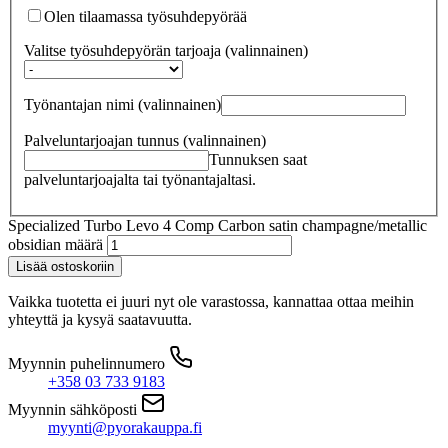
Olen tilaamassa työsuhdepyörää
Valitse työsuhdepyörän tarjoaja
(valinnainen)
Työnantajan nimi
(valinnainen)
Palveluntarjoajan tunnus
(valinnainen)
Tunnuksen saat
palveluntarjoajalta tai työnantajaltasi.
Specialized Turbo Levo 4 Comp Carbon satin champagne/metallic
obsidian määrä
Lisää ostoskoriin
Vaikka tuotetta ei juuri nyt ole varastossa, kannattaa ottaa meihin
yhteyttä ja kysyä saatavuutta.
Myynnin puhelinnumero
+358 03 733 9183
Myynnin sähköposti
myynti@pyorakauppa.fi