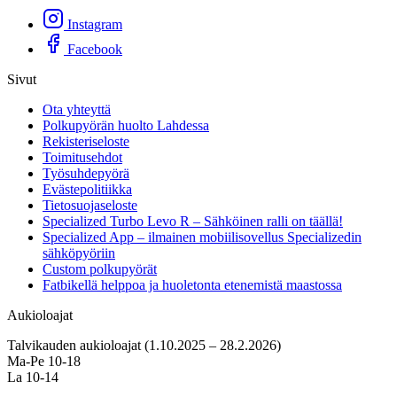
Instagram
Facebook
Sivut
Ota yhteyttä
Polkupyörän huolto Lahdessa
Rekisteriseloste
Toimitusehdot
Työsuhdepyörä
Evästepolitiikka
Tietosuojaseloste
Specialized Turbo Levo R – Sähköinen ralli on täällä!
Specialized App – ilmainen mobiilisovellus Specializedin
sähköpyöriin
Custom polkupyörät
Fatbikellä helppoa ja huoletonta etenemistä maastossa
Aukioloajat
Talvikauden aukioloajat (1.10.2025 – 28.2.2026)
Ma-Pe 10-18
La 10-14