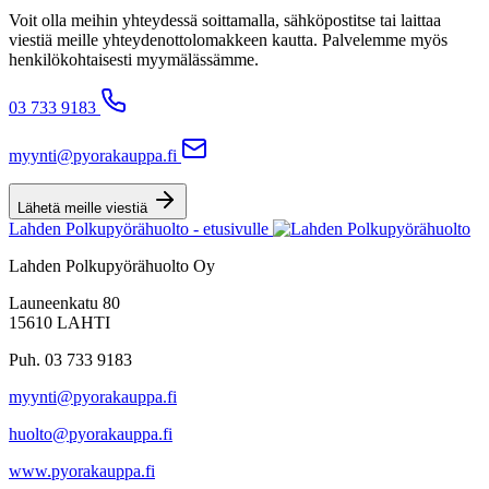
Voit olla meihin yhteydessä soittamalla, sähköpostitse tai laittaa
viestiä meille yhteydenottolomakkeen kautta. Palvelemme myös
henkilökohtaisesti myymälässämme.
03 733 9183
myynti@pyorakauppa.fi
Lähetä meille viestiä
Lahden Polkupyörähuolto - etusivulle
Lahden Polkupyörähuolto Oy
Launeenkatu 80
15610 LAHTI
Puh. 03 733 9183
myynti@pyorakauppa.fi
huolto@pyorakauppa.fi
www.pyorakauppa.fi