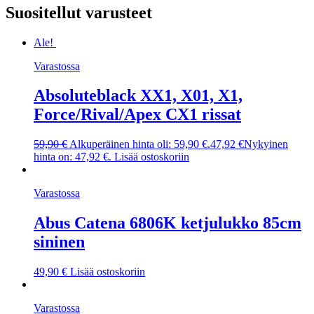
Suositellut varusteet
Ale!
Varastossa
Absoluteblack XX1, X01, X1,
Force/Rival/Apex CX1 rissat
59,90
€
Alkuperäinen hinta oli: 59,90 €.
47,92
€
Nykyinen
hinta on: 47,92 €.
Lisää ostoskoriin
Varastossa
Abus Catena 6806K ketjulukko 85cm
sininen
49,90
€
Lisää ostoskoriin
Varastossa