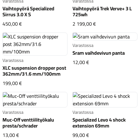
Varastossa
Varastossa
Vaihtopyörä Specialized
Vaihtopyörä Trek Verve+ 3 L
Sirrus 3.0 X S
725wh
Vaihtopyörä Specialized Sirrus 3.0 X S
Vaihtopyörä Trek Ve
450,00 €
2 199,00 €
Varastossa
Sram vaihdevivun panta
Varastossa
Sram vaihdevivun pant
12,00 €
XLC suspension dropper post
362mm/31.6 mm/100mm
XLC suspension dropper post 362mm/31.6 mm/100mm
199,00 €
Varastossa
Varastossa
Muc-Off venttiilityökalu
Specialized Levo 4 shock
presta/schrader
extension 69mm
Muc-Off venttiilityökalu presta/schrader
Specialized Levo 4 sho
13,00 €
99,00 €