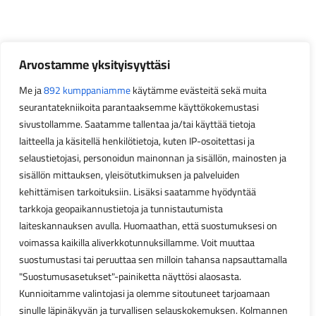
Arvostamme yksityisyyttäsi
Me ja
892 kumppaniamme
käytämme evästeitä sekä muita
seurantatekniikoita parantaaksemme käyttökokemustasi
sivustollamme. Saatamme tallentaa ja/tai käyttää tietoja
laitteella ja käsitellä henkilötietoja, kuten IP-osoitettasi ja
selaustietojasi, personoidun mainonnan ja sisällön, mainosten ja
sisällön mittauksen, yleisötutkimuksen ja palveluiden
kehittämisen tarkoituksiin. Lisäksi saatamme hyödyntää
tarkkoja geopaikannustietoja ja tunnistautumista
laiteskannauksen avulla. Huomaathan, että suostumuksesi on
voimassa kaikilla aliverkkotunnuksillamme. Voit muuttaa
suostumustasi tai peruuttaa sen milloin tahansa napsauttamalla
"Suostumusasetukset"-painiketta näyttösi alaosasta.
Kunnioitamme valintojasi ja olemme sitoutuneet tarjoamaan
sinulle läpinäkyvän ja turvallisen selauskokemuksen. Kolmannen