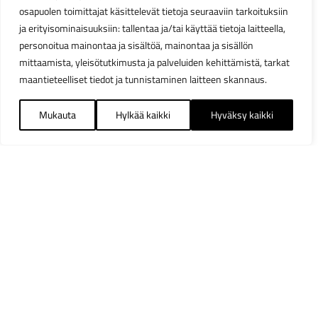
osapuolen toimittajat käsittelevät tietoja seuraaviin tarkoituksiin
ja erityisominaisuuksiin: tallentaa ja/tai käyttää tietoja laitteella,
personoitua mainontaa ja sisältöä, mainontaa ja sisällön
mittaamista, yleisötutkimusta ja palveluiden kehittämistä, tarkat
maantieteelliset tiedot ja tunnistaminen laitteen skannaus.
Mukauta
Hylkää kaikki
Hyväksy kaikki
Suodattimet
Sulj
Saatavuus
Heti varastosta
1891