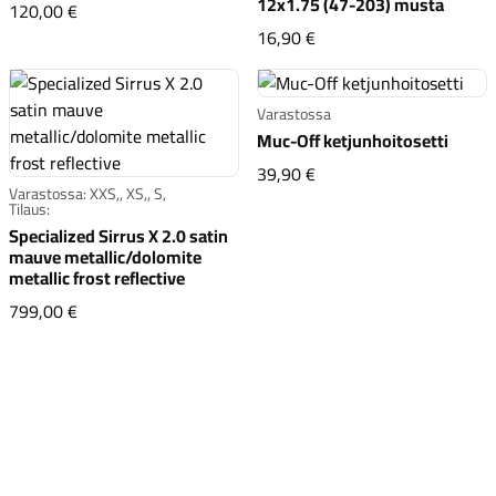
12x1.75 (47-203) musta
Shimano WH-MT601-B 29" centerlock etukiekko 110
120,00 €
Schwalbe Road Cruiser 
16,90 €
Varastossa
Muc-Off ketjunhoitosetti
Muc-Off ketjunhoitosett
39,90 €
Varastossa: XXS,, XS,, S,
Tilaus:
Specialized Sirrus X 2.0 satin
mauve metallic/dolomite
metallic frost reflective
Specialized Sirrus X 2.0 satin mauve metallic/dolomite me
799,00 €