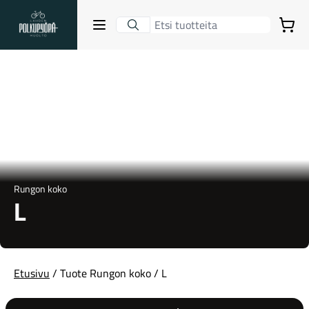
Lahden Polkupyörähuolto - etusivulle
Avaa sulje valikko
Ostoskori
Hakutulokset
Suositut osastot
Rungon koko
L
Etusivu
/ Tuote Rungon koko / L
Gravel-pyörät