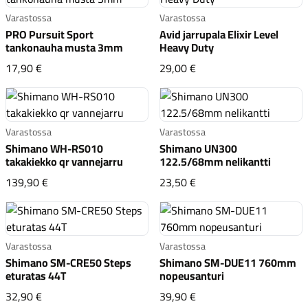
Varastossa
Varastossa
PRO Pursuit Sport
Avid jarrupala Elixir Level
tankonauha musta 3mm
Heavy Duty
PRO Pursuit Sport tankonauha musta 3mm
Avid jarrupala Elixir Le
17,90 €
29,00 €
Komponentit
Varastossa
Varastossa
Shimano WH-RS010
Shimano UN300
takakiekko qr vannejarru
122.5/68mm nelikantti
Katso koko valikoima
Shimano WH-RS010 takakiekko qr vannejarru
Shimano UN300 122.5/
139,90 €
23,50 €
Varastossa
Varastossa
Shimano SM-CRE50 Steps
Shimano SM-DUE11 760mm
eturatas 44T
nopeusanturi
Shimano SM-CRE50 Steps eturatas 44T
Shimano SM-DUE11 76
32,90 €
39,90 €