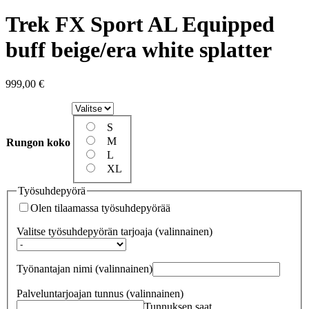
Trek FX Sport AL Equipped
buff beige/era white splatter
999,00
€
S
M
Rungon koko
L
XL
Työsuhdepyörä
Olen tilaamassa työsuhdepyörää
Valitse työsuhdepyörän tarjoaja
(valinnainen)
Työnantajan nimi
(valinnainen)
Palveluntarjoajan tunnus
(valinnainen)
Tunnuksen saat