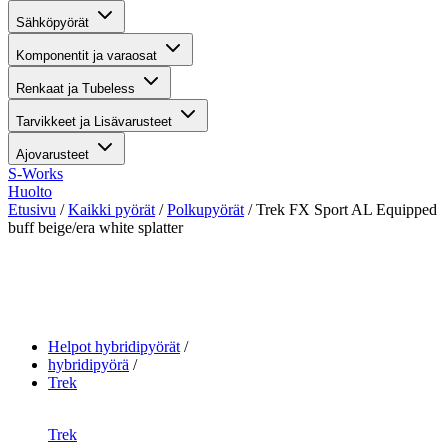
Sähköpyörät
Komponentit ja varaosat
Renkaat ja Tubeless
Tarvikkeet ja Lisävarusteet
Ajovarusteet
S-Works
Huolto
Etusivu
/
Kaikki pyörät
/
Polkupyörät
/ Trek FX Sport AL Equipped
buff beige/era white splatter
Suurenna kuva
Helpot hybridipyörät
hybridipyörä
Trek
Trek