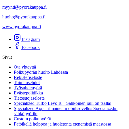
myynti@pyorakauppa.fi
huolto@pyorakauppa.fi
www.pyorakauppa.fi
Instagram
Facebook
Sivut
Ota yhteyttä
Polkupyörän huolto Lahdessa
Rekisteriseloste
Toimitusehdot
Työsuhdepyörä
Evästepolitiikka
Tietosuojaseloste
Specialized Turbo Levo R – Sähköinen ralli on täällä!
Specialized App – ilmainen mobiilisovellus Specializedin
sähköpyöriin
Custom polkupyörät
Fatbikellä helppoa ja huoletonta etenemistä maastossa