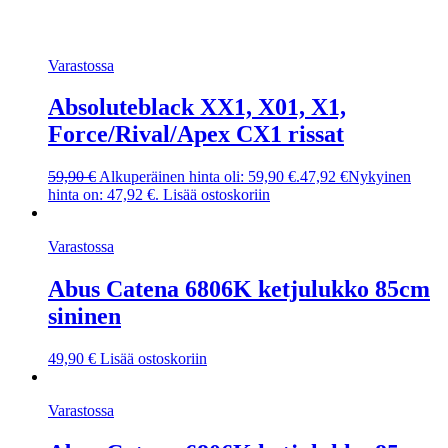
Varastossa
Absoluteblack XX1, X01, X1,
Force/Rival/Apex CX1 rissat
59,90
€
Alkuperäinen hinta oli: 59,90 €.
47,92
€
Nykyinen
hinta on: 47,92 €.
Lisää ostoskoriin
Varastossa
Abus Catena 6806K ketjulukko 85cm
sininen
49,90
€
Lisää ostoskoriin
Varastossa