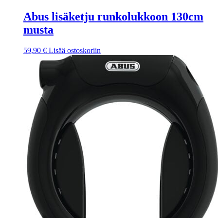
Abus lisäketju runkolukkoon 130cm
musta
59,90
€
Lisää ostoskoriin