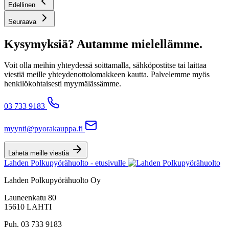
Edellinen
Seuraava
Kysymyksiä? Autamme mielellämme.
Voit olla meihin yhteydessä soittamalla, sähköpostitse tai laittaa
viestiä meille yhteydenottolomakkeen kautta. Palvelemme myös
henkilökohtaisesti myymälässämme.
03 733 9183
myynti@pyorakauppa.fi
Lähetä meille viestiä
Lahden Polkupyörähuolto - etusivulle
Lahden Polkupyörähuolto Oy
Launeenkatu 80
15610 LAHTI
Puh. 03 733 9183