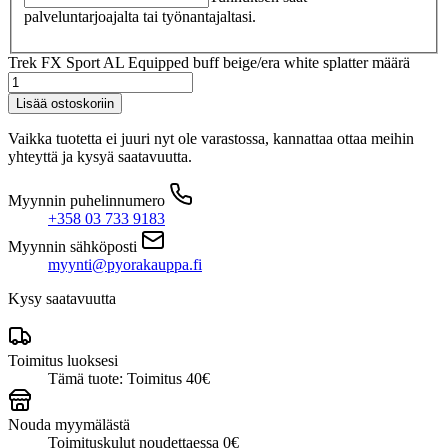
palveluntarjoajalta tai työnantajaltasi.
Trek FX Sport AL Equipped buff beige/era white splatter määrä
Lisää ostoskoriin
Vaikka tuotetta ei juuri nyt ole varastossa, kannattaa ottaa meihin
yhteyttä ja kysyä saatavuutta.
Myynnin puhelinnumero
+358 03 733 9183
Myynnin sähköposti
myynti@pyorakauppa.fi
Kysy saatavuutta
Toimitus luoksesi
Tämä tuote: Toimitus 40€
Nouda myymälästä
Toimituskulut noudettaessa 0€