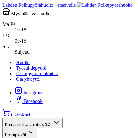
Lahden Polkupyörähuolto - etusivulle
Myymälä
&
huolto
Ma-Pe:
10-18
La:
09-15
Su:
Suljettu
Huolto
Työsuhdepyörä
Polkupyörän rahoitus
Ota yhteyttä
Instagram
Facebook
Ostoskori
Kampanjat ja vaihtopyörät
Polkupyörät