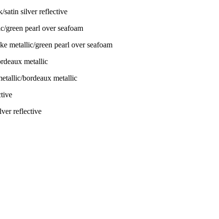
atin silver reflective
ke metallic/green pearl over seafoam
etallic/bordeaux metallic
ver reflective