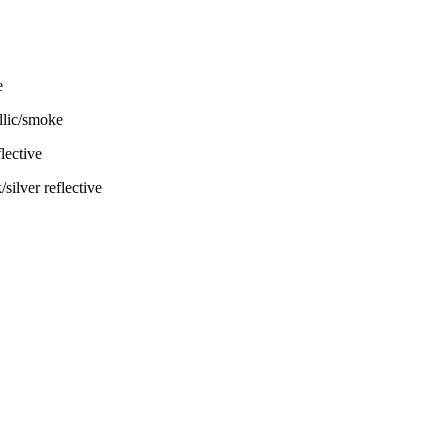
llic/smoke
ilver reflective