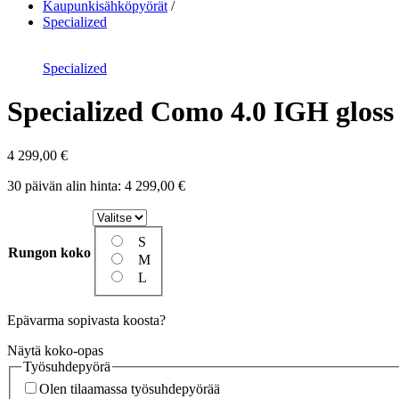
Kaupunkisähköpyörät
Specialized
Specialized
Specialized Como 4.0 IGH gloss 
4 299,00
€
30 päivän alin hinta:
4 299,00
€
S
Rungon koko
M
L
Epävarma sopivasta koosta?
Näytä koko-opas
Työsuhdepyörä
Olen tilaamassa työsuhdepyörää