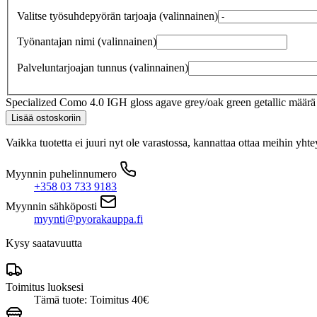
Valitse työsuhdepyörän tarjoaja
(valinnainen)
Työnantajan nimi
(valinnainen)
Palveluntarjoajan tunnus
(valinnainen)
Specialized Como 4.0 IGH gloss agave grey/oak green getallic määrä
Lisää ostoskoriin
Vaikka tuotetta ei juuri nyt ole varastossa, kannattaa ottaa meihin yhte
Myynnin puhelinnumero
+358 03 733 9183
Myynnin sähköposti
myynti@pyorakauppa.fi
Kysy saatavuutta
Toimitus luoksesi
Tämä tuote: Toimitus 40€