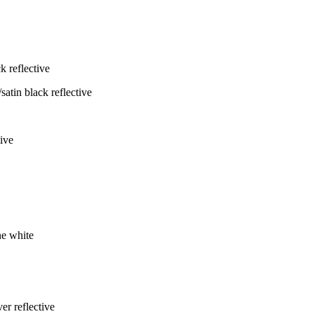
atin black reflective
ive
ne white