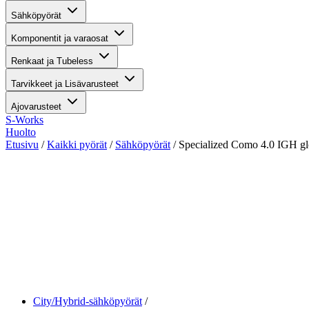
Sähköpyörät
Komponentit ja varaosat
Renkaat ja Tubeless
Tarvikkeet ja Lisävarusteet
Ajovarusteet
S-Works
Huolto
Etusivu
/
Kaikki pyörät
/
Sähköpyörät
/ Specialized Como 4.0 IGH glo
katso kaikki kuvat
City/Hybrid-sähköpyörät