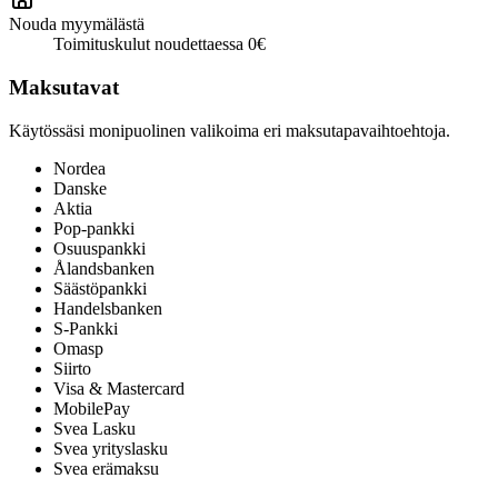
Nouda myymälästä
Toimituskulut noudettaessa 0€
Maksutavat
Käytössäsi monipuolinen valikoima eri maksutapavaihtoehtoja.
Nordea
Danske
Aktia
Pop-pankki
Osuuspankki
Ålandsbanken
Säästöpankki
Handelsbanken
S-Pankki
Omasp
Siirto
Visa & Mastercard
MobilePay
Svea Lasku
Svea yrityslasku
Svea erämaksu