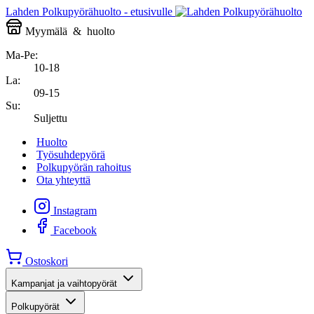
Lahden Polkupyörähuolto - etusivulle
Myymälä
&
huolto
Ma-Pe:
10-18
La:
09-15
Su:
Suljettu
Huolto
Työsuhdepyörä
Polkupyörän rahoitus
Ota yhteyttä
Instagram
Facebook
Ostoskori
Kampanjat ja vaihtopyörät
Polkupyörät