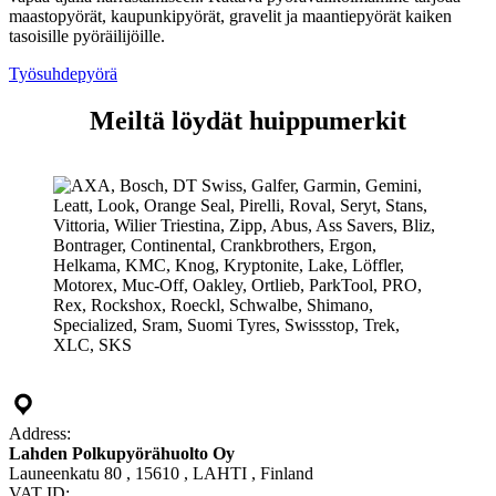
maastopyörät, kaupunkipyörät, gravelit ja maantiepyörät kaiken
tasoisille pyöräilijöille.
Työsuhdepyörä
Meiltä löydät huippumerkit
Address:
Lahden Polkupyörähuolto Oy
Launeenkatu 80 , 15610 , LAHTI , Finland
VAT ID: