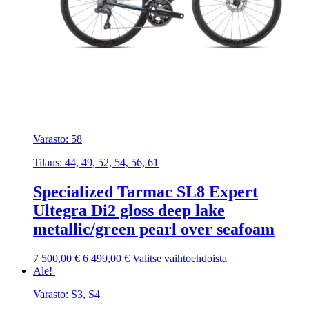
Varasto: 58
Tilaus: 44, 49, 52, 54, 56, 61
Specialized Tarmac SL8 Expert
Ultegra Di2 gloss deep lake
metallic/green pearl over seafoam
Alkuperäinen
Nykyinen
Tällä
7 500,00
€
6 499,00
€
Valitse vaihtoehdoista
hinta
hinta
tuotteella
Ale!
oli:
on:
on
Varasto: S3, S4
7
6
useampi
500,00 €.
499,00 €.
muunnelma.