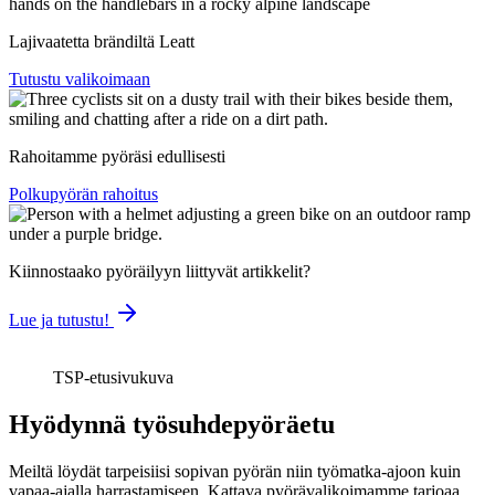
Lajivaatetta brändiltä Leatt
Tutustu valikoimaan
Rahoitamme pyöräsi edullisesti
Polkupyörän rahoitus
Kiinnostaako pyöräilyyn liittyvät artikkelit?
Lue ja tutustu!
TSP-etusivukuva
Hyödynnä työsuhdepyöräetu
Meiltä löydät tarpeisiisi sopivan pyörän niin työmatka-ajoon kuin
vapaa-ajalla harrastamiseen. Kattava pyörävalikoimamme tarjoaa