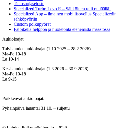
Tietosuojaseloste
Specialized Turbo Levo R – Sähköinen ralli on täällä!
Specialized App – ilmainen mobiilisovellus Specializedin
sähköpyöriin
Custom polkupyörät
Fatbikellä helppoa ja huoletonta etenemistä maastossa
Aukioloajat
Talvikauden aukioloajat (1.10.2025 – 28.2.2026)
Ma-Pe 10-18
La 10-14
Kesäkauden aukioloajat (1.3.2026 – 30.9.2026)
Ma-Pe 10-18
La 9-15
Poikkeavat aukioloajat:
Pyhäinpäivä lauantai 31.10. – suljettu
© Lahden Polkupyörähuolto - 2026