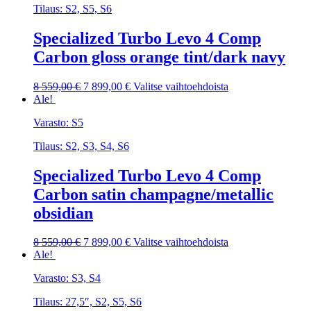
Tilaus: S2, S5, S6
Voit
tehdä
Specialized Turbo Levo 4 Comp
valinnat
tuotteen
Carbon gloss orange tint/dark navy
sivulla.
Alkuperäinen
Nykyinen
Tällä
8 559,00
€
7 899,00
€
Valitse vaihtoehdoista
hinta
hinta
tuotteella
Ale!
oli:
on:
on
Varasto: S5
8
7
useampi
559,00 €.
899,00 €.
muunnelma.
Tilaus: S2, S3, S4, S6
Voit
tehdä
Specialized Turbo Levo 4 Comp
valinnat
tuotteen
Carbon satin champagne/metallic
sivulla.
obsidian
Alkuperäinen
Nykyinen
Tällä
8 559,00
€
7 899,00
€
Valitse vaihtoehdoista
hinta
hinta
tuotteella
Ale!
oli:
on:
on
Varasto: S3, S4
8
7
useampi
559,00 €.
899,00 €.
muunnelma.
Tilaus: 27,5″, S2, S5, S6
Voit