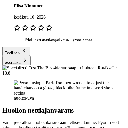
Elisa Kinnunen
kesäkuu 10, 2026
Mahtava asiakaspalvelu, hyvää kesää!
Edellinen
Seuraava
huoltokuva
Huollon nettiajanvaraus
Varaa pyörällesi huoltoaika suoraan nettisivuitamme. Pyörän voit
toimittaa huoltoon tarvittaessa pari päivää ennen varattua