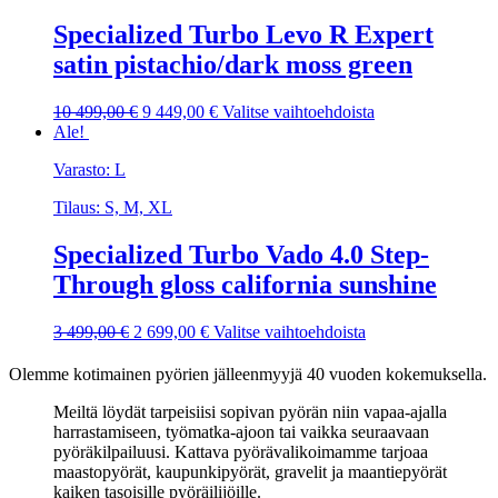
tehdä
Specialized Turbo Levo R Expert
valinnat
tuotteen
satin pistachio/dark moss green
sivulla.
Alkuperäinen
Nykyinen
Tällä
10 499,00
€
9 449,00
€
Valitse vaihtoehdoista
hinta
hinta
tuotteella
Ale!
oli:
on:
on
Varasto: L
10
9
useampi
499,00 €.
449,00 €.
muunnelma.
Tilaus: S, M, XL
Voit
tehdä
Specialized Turbo Vado 4.0 Step-
valinnat
tuotteen
Through gloss california sunshine
sivulla.
Alkuperäinen
Nykyinen
Tällä
3 499,00
€
2 699,00
€
Valitse vaihtoehdoista
hinta
hinta
tuotteella
oli:
on:
on
Olemme kotimainen pyörien jälleenmyyjä 40 vuoden kokemuksella.
3
2
useampi
499,00 €.
699,00 €.
muunnelma.
Meiltä löydät tarpeisiisi sopivan pyörän niin vapaa-ajalla
Voit
harrastamiseen, työmatka-ajoon tai vaikka seuraavaan
tehdä
pyöräkilpailuusi. Kattava pyörävalikoimamme tarjoaa
valinnat
maastopyörät, kaupunkipyörät, gravelit ja maantiepyörät
tuotteen
kaiken tasoisille pyöräilijöille.