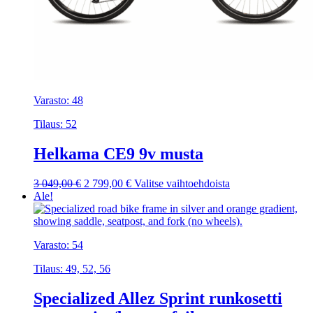
Varasto: 48
Tilaus: 52
Helkama CE9 9v musta
Alkuperäinen
Nykyinen
Tällä
3 049,00
€
2 799,00
€
Valitse vaihtoehdoista
hinta
hinta
tuotteella
Ale!
oli:
on:
on
3
2
useampi
049,00 €.
799,00 €.
muunnelma.
Varasto: 54
Voit
tehdä
Tilaus: 49, 52, 56
valinnat
tuotteen
Specialized Allez Sprint runkosetti
sivulla.