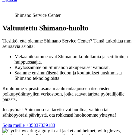
Shimano Service Center
Valtuutettu Shimano-huolto
Tiesitkö, että olemme Shimano Service Center? Tämä tarkoittaa mm.
seuraavia asioita:
Mekaanikkomme ovat Shimanon kouluttamia ja sertifioituja
huippuosaajia.
Käytössämme on Shimanon alkuperäiset varaosat.
Saamme ensimmäisenä tiedon ja koulutukset uusimmista
Shimano-teknologioista.
Kuulumme ylpeästi osana maailmanlaajuiseen itsenäisten
polkupyörämyyjien verkostoon, jotka saavat tarjota pyöräilijöille
parasta.
Jos pyöräsi Shimano-osat tarvitsevat huoltoa, vaihtoa tai
sähköpyöräsi päivitystä, ota rohkeasti huoltoomme yhteyttä!
Soita meille +35837339183