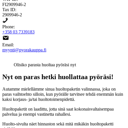
FI2909946-2
Tax ID:
2909946-2
Phone:
+358 03 7339183
Email:
myynti@pyorakauppa.fi
Olisiko parasta huoltaa pyöräsi nyt
Nyt on paras hetki huollattaa pyöräsi!
Autamme mielellämme sinua huoltopaketin valinnassa, joka on
paras vaihtoehto silloin, kun pyörälle tarvitsee tehdä enemmän kuin
kaksi korjaus- ja/tai huoltotoimenpidettä.
Huoltopaketit on laadittu, jotta sinä saat kokonaisvaltaisempaa
palvelua ja enempi vastinetta rahallesi.
Huolto-sivulta näet hinnaston sekä mitä mikäkin huoltopaketti