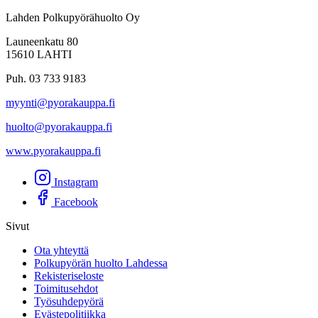
Lahden Polkupyörähuolto Oy
Launeenkatu 80
15610 LAHTI
Puh. 03 733 9183
myynti@pyorakauppa.fi
huolto@pyorakauppa.fi
www.pyorakauppa.fi
Instagram
Facebook
Sivut
Ota yhteyttä
Polkupyörän huolto Lahdessa
Rekisteriseloste
Toimitusehdot
Työsuhdepyörä
Evästepolitiikka