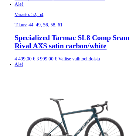
hinta
hinta
tuotteella
Ale!
oli:
on:
on
Varasto: 52, 54
14
12
useampi
599,00 €.
499,00 €.
muunnelma.
Tilaus: 44, 49, 56, 58, 61
Voit
tehdä
Specialized Tarmac SL8 Comp Sram
valinnat
tuotteen
Rival AXS satin carbon/white
sivulla.
Alkuperäinen
Nykyinen
Tällä
4 499,00
€
3 999,00
€
Valitse vaihtoehdoista
hinta
hinta
tuotteella
Ale!
oli:
on:
on
4
3
useampi
499,00 €.
999,00 €.
muunnelma.
Voit
tehdä
valinnat
tuotteen
sivulla.