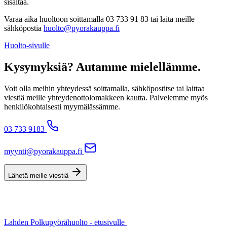
sisältää.
Varaa aika huoltoon soittamalla 03 733 91 83 tai laita meille
sähköpostia
huolto@pyorakauppa.fi
Huolto-sivulle
Kysymyksiä? Autamme mielellämme.
Voit olla meihin yhteydessä soittamalla, sähköpostitse tai laittaa
viestiä meille yhteydenottolomakkeen kautta. Palvelemme myös
henkilökohtaisesti myymälässämme.
03 733 9183
myynti@pyorakauppa.fi
Lähetä meille viestiä
Lahden Polkupyörähuolto - etusivulle