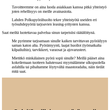
sivulla.
Tavoitteemme on aina luoda asiakkaan kanssa pitkä yhteistyö
joten rehellisyys on meille avainasioita.
Lahden Polkupyörähuolto tekee yhteistyötä useiden eri
työsuhdepyöriä tarjoavien leasing-yritysten kanssa.
Saat meiltä luotettavaa palvelua sinun tarpeisiisi räätälöitynä.
Me pyrimme tarjoamaan sinulle kaiken tarvittavan pyöräilyyn
saman katon alta. Pyörämyynti, laajat huollot (työmatkalta
kilpailuihin), tarvikkeet, varaosat ja ajovarusteet.
Mietitkö minkälainen pyörä sopii sinulle? Meillä pääset aina
kokeilemaan tuotteen halutessasi myymälämme ulkopuolella
asfaltilla tai pihaltamme löytyvältä maastoradalta, näin tiedät
mitä saat.