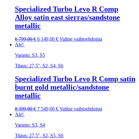
tehdä
Specialized Turbo Levo R Comp
valinnat
tuotteen
Alloy satin east sierras/sandstone
sivulla.
metallic
Alkuperäinen
Nykyinen
Tällä
6 799,00
€
6 149,00
€
Valitse vaihtoehdoista
hinta
hinta
tuotteella
Ale!
oli:
on:
on
Varasto: S3, S5
6
6
useampi
799,00 €.
149,00 €.
muunnelma.
Tilaus: 27,5″, S2, S4, S6
Voit
tehdä
Specialized Turbo Levo R Comp satin
valinnat
tuotteen
burnt gold metallic/sandstone
sivulla.
metallic
Alkuperäinen
Nykyinen
Tällä
8 399,00
€
7 549,00
€
Valitse vaihtoehdoista
hinta
hinta
tuotteella
Ale!
oli:
on:
on
Varasto: S3, S4
8
7
useampi
399,00 €.
549,00 €.
muunnelma.
Tilaus: 27,5″, S2, S5, S6
Voit