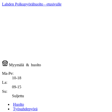
Lahden Polkupyörähuolto - etusivulle
Myymälä
&
huolto
Ma-Pe:
10-18
La:
09-15
Su:
Suljettu
Huolto
Työsuhdepyörä