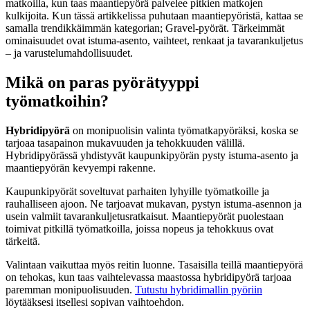
matkoilla, kun taas maantiepyörä palvelee pitkien matkojen
kulkijoita. Kun tässä artikkelissa puhutaan maantiepyöristä, kattaa se
samalla trendikkäimmän kategorian; Gravel-pyörät. Tärkeimmät
ominaisuudet ovat istuma-asento, vaihteet, renkaat ja tavarankuljetus
– ja varustelumahdollisuudet.
Mikä on paras pyörätyyppi
työmatkoihin?
Hybridipyörä
on monipuolisin valinta työmatkapyöräksi, koska se
tarjoaa tasapainon mukavuuden ja tehokkuuden välillä.
Hybridipyörässä yhdistyvät kaupunkipyörän pysty istuma-asento ja
maantiepyörän kevyempi rakenne.
Kaupunkipyörät soveltuvat parhaiten lyhyille työmatkoille ja
rauhalliseen ajoon. Ne tarjoavat mukavan, pystyn istuma-asennon ja
usein valmiit tavarankuljetusratkaisut. Maantiepyörät puolestaan
toimivat pitkillä työmatkoilla, joissa nopeus ja tehokkuus ovat
tärkeitä.
Valintaan vaikuttaa myös reitin luonne. Tasaisilla teillä maantiepyörä
on tehokas, kun taas vaihtelevassa maastossa hybridipyörä tarjoaa
paremman monipuolisuuden.
Tutustu hybridimallin pyöriin
löytääksesi itsellesi sopivan vaihtoehdon.