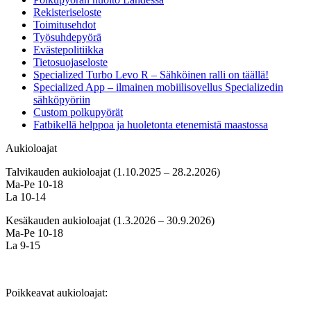
Rekisteriseloste
Toimitusehdot
Työsuhdepyörä
Evästepolitiikka
Tietosuojaseloste
Specialized Turbo Levo R – Sähköinen ralli on täällä!
Specialized App – ilmainen mobiilisovellus Specializedin
sähköpyöriin
Custom polkupyörät
Fatbikellä helppoa ja huoletonta etenemistä maastossa
Aukioloajat
Talvikauden aukioloajat (1.10.2025 – 28.2.2026)
Ma-Pe 10-18
La 10-14
Kesäkauden aukioloajat (1.3.2026 – 30.9.2026)
Ma-Pe 10-18
La 9-15
Poikkeavat aukioloajat: