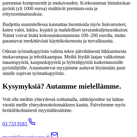
paremmat komponentit ja mukavuuden. Korkeamman hintaluokan
pyörät (yli 1000 euroa) sisältävät premium-osia ja
erityisominaisuuksia.
Budjettia suunnitellessa kannattaa huomioida myös lisävarusteet,
kuten valot, lukko, kypärä ja mahdolliset tavarankuljetusratkaisut.
Nämä voivat lisätä kokonaiskustannusta 100–200 eurolla, mutta
parantavat merkittävästi käyttökokemusta ja turvallisuutta.
Oikean työmatkapyörän valinta tekee päivittäisestä liikkumisesta
mukavampaa ja tehokkaampaa. Meiltä löydät laajan valikoiman
maastopyöriä, kaupunkipyöriä ja hybridipyöriä kaikentasoisille
pyöräilijöille. Asiantuntevat myyjämme auttavat löytämään juuri
sinulle sopivan työmatkapyörän.
Kysymyksiä? Autamme mielellämme.
Voit olla meihin yhteydessä soittamalla, sähköpostitse tai laittaa
viestiä meille yhteydenottolomakkeen kautta. Palvelemme myös
henkilökohtaisesti myymälässämme.
03 733 9183