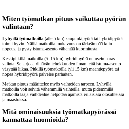
Miten työmatkan pituus vaikuttaa pyörän
valintaan?
Lyhyillä työmatkoilla
(alle 5 km) kaupunkipyörä tai hybridipyörä
toimii hyvin. Näillä matkoilla mukavuus on tärkeämpää kuin
nopeus, ja pysty istuma-asento vähentää kuormitusta.
Keskipitkillä matkoilla (5–15 km) hybridipyörä on usein paras
valinta. Se tarjoaa riittävän tehokkuuden ilman, että istuma-asento
väsyttää liikaa. Pitkillä työmatkoilla (yli 15 km) maantiepyörä tai
nopea hybridipyörä palvelee parhaiten.
Matkan pituus määrittelee myös vaihteiden tarpeen. Lyhyillä
matkoilla voit selvitä vähemmillä vaihteilla, mutta pidemmillä
matkoilla laaja vaihdealue helpottaa ajamista erilaisissa olosuhteissa
ja maastoissa.
Mitä ominaisuuksia työmatkapyörässä
kannattaa huomioida?