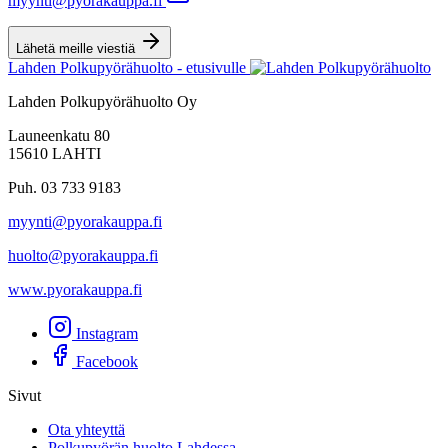
myynti@pyorakauppa.fi
Lähetä meille viestiä
Lahden Polkupyörähuolto - etusivulle
Lahden Polkupyörähuolto Oy
Launeenkatu 80
15610 LAHTI
Puh. 03 733 9183
myynti@pyorakauppa.fi
huolto@pyorakauppa.fi
www.pyorakauppa.fi
Instagram
Facebook
Sivut
Ota yhteyttä
Polkupyörän huolto Lahdessa