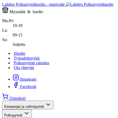
Lahden Polkupyörähuolto - etusivulle
Myymälä
&
huolto
Ma-Pe:
10-18
La:
09-15
Su:
Suljettu
Huolto
Työsuhdepyörä
Polkupyörän rahoitus
Ota yhteyttä
Instagram
Facebook
Ostoskori
Kampanjat ja vaihtopyörät
Polkupyörät