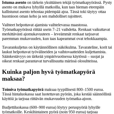
Istuma-asento
on tärkein yksittäinen tekijä työmatkapyörässä. Pysty
asento on mukava lyhyillä matkoilla, kun taas hieman eteenpäin
kallistunut asento tehostaa pidempää ajoa. Tässä toki täytyy ottaa
huomioon oman keho ja sen mahdolliset rajoitteet.
Vaihteet helpottavat ajamista vaihtelevassa maastossa.
Työmatkapyörässä riittää usein 7–21 vaihdetta. Renkaat vaikuttavat
merkittävästi ajomukavuuteen – leveämmät renkaat tarjoavat
paremman mukavuuden, kun taas kapeammat ovat tehokkaampia.
Tavarankuljetus on käytännöllinen näkökulma. Tavarateline, korit tai
laukut helpottavat työvälineiden ja vaihtovaatteiden kuljettamista.
Säänkestävyys on tärkeää ympärivuotisessa käytössä – suojat ja
oikeat renkaat parantavat turvallisuutta märissä olosuhteissa.
Kuinka paljon hyvä työmatkapyörä
maksaa?
Toimiva työmatkapyörä
maksaa tyypillisesti 800–1500 euroa.
Tässä hintaluokassa saat luotettavan pyörän, joka kestää säännöllistä
käyttöä ja tarjoaa riittävän mukavuuden työmatka-ajoon.
Budjettiluokassa (600–900 euroa) löytyy peruspyöriä lyhyille
työmatkoille. Keskihintainen pyörä (noin 950 euroa) tarjoaa