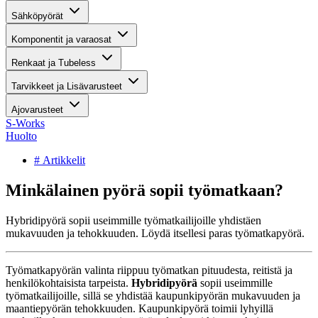
Sähköpyörät
Komponentit ja varaosat
Renkaat ja Tubeless
Tarvikkeet ja Lisävarusteet
Ajovarusteet
S-Works
Huolto
# Artikkelit
Minkälainen pyörä sopii työmatkaan?
Hybridipyörä sopii useimmille työmatkailijoille yhdistäen
mukavuuden ja tehokkuuden. Löydä itsellesi paras työmatkapyörä.
Työmatkapyörän valinta riippuu työmatkan pituudesta, reitistä ja
henkilökohtaisista tarpeista.
Hybridipyörä
sopii useimmille
työmatkailijoille, sillä se yhdistää kaupunkipyörän mukavuuden ja
maantiepyörän tehokkuuden. Kaupunkipyörä toimii lyhyillä