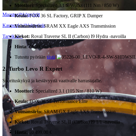
Moottori:
Specialized 3.1 S-Works (111 Nm / 850 W)
Maastosähköpyörät
Keula:
FOX 36 SL Factory, GRIP X Damper
Kaupunkisähköpyörät
Voimansiirto:
SRAM XX Eagle AXS Transmission
Tarvikkeet
Kiekot:
Roval Traverse SL II (Carbon) I9 Hydra -navoilla
Hinta:
14 599,00 €
Tutustu pyörään
tästä
!
2. Turbo Levo R Expert
Suorituskykyä ja kestävyyttä vaativalle harrastajalle.
Moottori:
Specialized 3.1 (105 Nm / 810 W)
Keula:
FOX 36 SL Performance Elite
Voimansiirto:
SRAM GX Eagle AXS Transmission
Kiekot:
Roval Traverse SL II (Carbon) I9 1/1 -navoilla
Hinta:
10 499,00 €