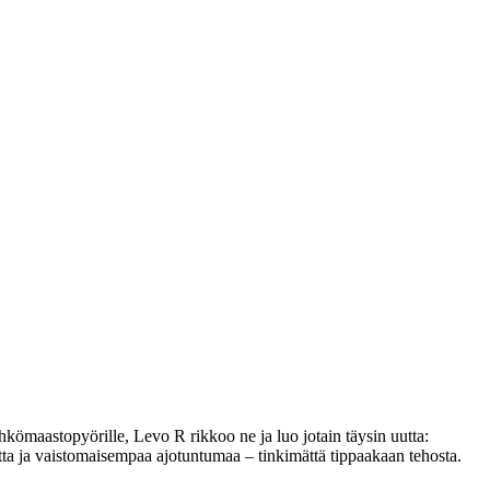
hkömaastopyörille, Levo R rikkoo ne ja luo jotain täysin uutta:
utta ja vaistomaisempaa ajotuntumaa – tinkimättä tippaakaan tehosta.