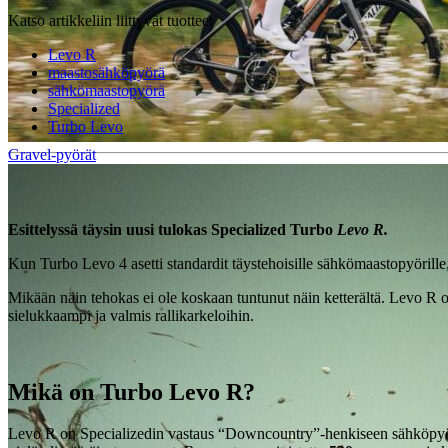
Katso artikkeliin liittyvät tuotteet
Levo R
maastosähköpyörä
sähkömaastopyörä
Specialized
Turbo Levo
Gravel-pyörät
Esittelyssä täysin uusi tulokas Specialized Turbo
Levo R.
Kun Turbo Levo 4 asetti standardit täystehoisille sähkömaastopyörille, 
Mikään näin tehokas ei ole koskaan tuntunut näin ketterältä. Levo R o
sielukkaampi ja valmis rallikarkeloihin.
Mikä on Turbo Levo R?
Levo R on Specializedin vastaus “Downcountry”-henkiseen sähköpyöräi