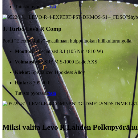
Tutustu pyörään
tästä
!
3. Turbo Levo R Comp
Portti “Electric Rally” -maailmaan huippuluokan hiilikuiturungolla.
Moottori:
Specialized 3.1 (105 Nm / 810 W)
Voimansiirto:
SRAM S-1000 Eagle AXS
Kiekot:
Specialized Hookless Alloy
Hinta:
8 399,00 €
Tutustu pyörään
tästä
!
Miksi valita Levo R Lahden Polkupyörähu