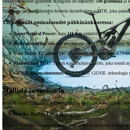
vielä ylimääräiset grammat. Rungosta on nipistetty
530 grammaa
ja 
Tuloksena on markkinoiden ketterin täystehoinen e-MTB, joka paina
Tärkeimmät ominaisuudet pähkinänkuoressa:
SuperNatural Power:
Jopa
111 Nm
vääntöä ja
850 W
huippu
Rally-geometria:
140 mm joustoa edessä ja 130 mm takana, op
Uusi Turbo X2 -akku:
840 Wh kapasiteetti takaa jopa 4,75 tun
MasterMind TCU:
Täysin kustomoitava näyttö, joka toimii 
GENIE-iskunvaimennus:
FOX FLOAT GENIE -teknologia yhd
Mallisto ja varustelu
Levo R -mallisto koostuu kolmesta tasosta, joista jokainen tarjoaa lu
1. S-Works Turbo Levo R
Tämä on malliston kruununjalokivi niille, jotka eivät suostu kompromi