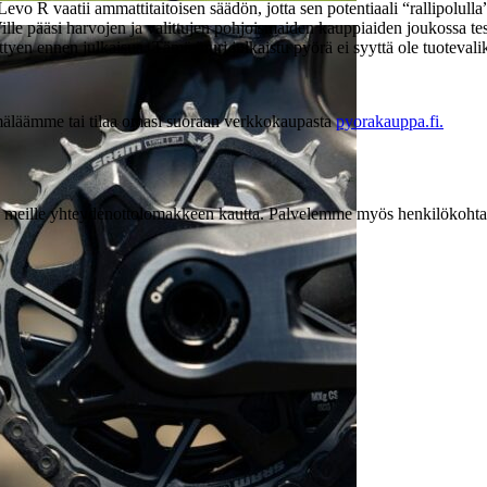
R vaatii ammattitaitoisen säädön, jotta sen potentiaali “rallipolulla
ille pääsi harvojen ja valittujen pohjoismaiden kauppiaiden joukossa 
ittyen ennen julkaisua. Tämä juuri julkaistu pyörä ei syyttä ole tuotev
äläämme tai tilaa omasi suoraan verkkokaupasta
pyorakauppa.fi.
iestiä meille yhteydenottolomakkeen kautta. Palvelemme myös henkilökoh