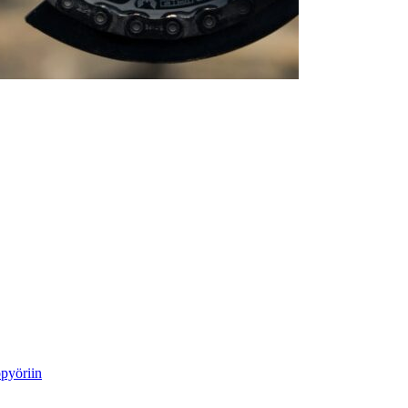
öpyöriin