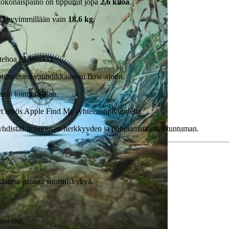
kokonaispaino on tippunut jopa
2,6 kiloa
.
a kevyimmillään vain
18,6 kg
.
tehoa (S-Works).
timoituna vauhdikkaaseen flow-ajoon.
nin toiminta-ajan.
nyt myös Apple Find My -yhteensopivuudella.
istää ilmajousen herkkyyden ja pohjaamattoman tuntuman.
okkansa parasta suorituskykyä.
sseihin.