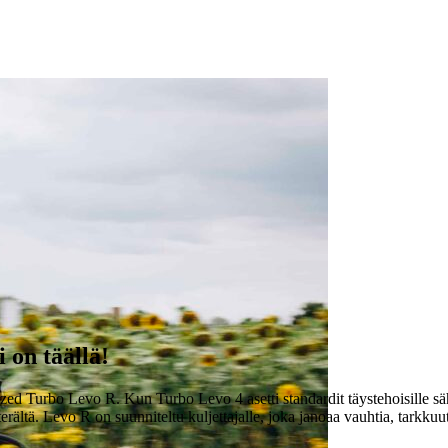
 on täällä!
ized Turbo Levo R. Kun Turbo Levo 4 asetti standardit täystehoisille sä
erältä. Levo R on suunniteltu kuljettajalle, joka janoaa vauhtia, tarkku