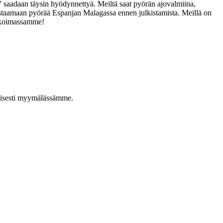
” saadaan täysin hyödynnettyä. Meiltä saat pyörän ajovalmiina,
testaamaan pyörää Espanjan Malagassa ennen julkistamista. Meillä on
alikoimassamme!
taisesti myymälässämme.