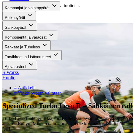
Valitettavasti haullasi ei löytynyt tuotteita.
Kampanjat ja vaihtopyörät
Suositut osastot
Polkupyörät
Sähköpyörät
Komponentit ja varaosat
Renkaat ja Tubeless
Tarvikkeet ja Lisävarusteet
Ajovarusteet
S-Works
Huolto
# Artikkelit
# Vinkit pyörän valintaan
Specialized Turbo Levo R – Sähköinen ralli
Turbo Levo-tuoteperhe laajeni! Esittelyssä täysin uusi tulokas Special
Electric Rallyn. Mikään näin tehokas ei ole koskaan tuntunut näin kett
[…]