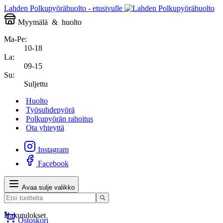
Lahden Polkupyörähuolto - etusivulle
Myymälä
&
huolto
Ma-Pe:
10-18
La:
09-15
Su:
Suljettu
Huolto
Työsuhdepyörä
Polkupyörän rahoitus
Ota yhteyttä
Instagram
Facebook
Avaa sulje valikko
Hakutulokset
Ostoskori