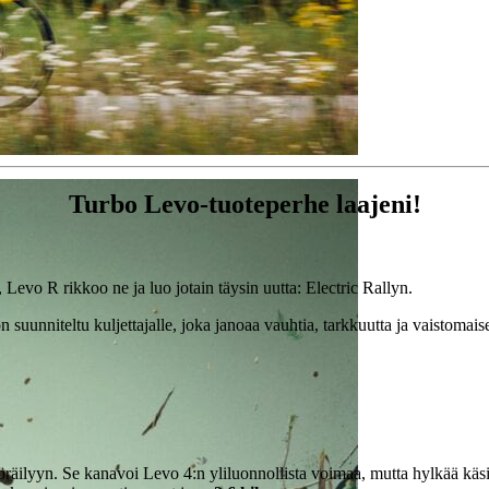
Turbo Levo-tuoteperhe laajeni!
Levo R rikkoo ne ja luo jotain täysin uutta: Electric Rallyn.
n suunniteltu kuljettajalle, joka janoaa vauhtia, tarkkuutta ja vaistom
lyyn. Se kanavoi Levo 4:n yliluonnollista voimaa, mutta hylkää käsityk