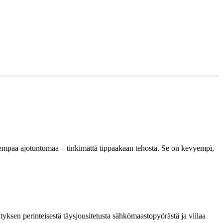
aisempaa ajotuntumaa – tinkimättä tippaakaan tehosta. Se on kevyempi,
sen perinteisestä täysjousitetusta sähkömaastopyörästä ja viilaa