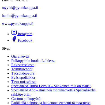
myynti@pyorakauppa.fi
huolto@pyorakauppa.fi
www.pyorakauppa.fi
Instagram
Facebook
Sivut
Ota yhteyttä
Polkupyörän huolto Lahdessa
Rekisteriseloste
Toimitusehdot
Työsuhdepyörä
Evästepolitiikka
Tietosuojaseloste
Specialized Turbo Levo R – Sähköinen ralli on täällä!
Specialized App – ilmainen mobiilisovellus Specializedin
sähköpyöriin
Custom polkupyörät
Fatbikellä helppoa ja huoletonta etenemistä maastossa