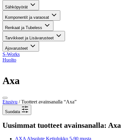
Sähköpyörät
Komponentit ja varaosat
Renkaat ja Tubeless
Tarvikkeet ja Lisävarusteet
Ajovarusteet
S-Works
Huolto
Axa
Etusivu
/ Tuotteet avainsanalla “Axa”
Suodata
Uusimmat tuotteet avainsanalla: Axa
AXA Absolute Ketjulukko 5-90 musta