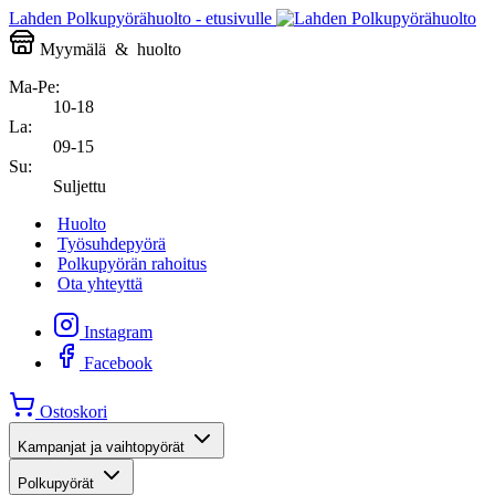
Lahden Polkupyörähuolto - etusivulle
Myymälä
&
huolto
Ma-Pe:
10-18
La:
09-15
Su:
Suljettu
Huolto
Työsuhdepyörä
Polkupyörän rahoitus
Ota yhteyttä
Instagram
Facebook
Ostoskori
Kampanjat ja vaihtopyörät
Polkupyörät