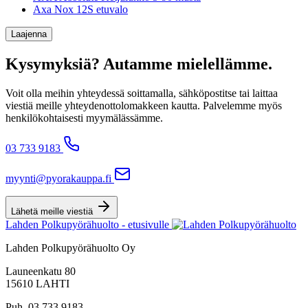
Axa Nox 12S etuvalo
Laajenna
Kysymyksiä? Autamme mielellämme.
Voit olla meihin yhteydessä soittamalla, sähköpostitse tai laittaa
viestiä meille yhteydenottolomakkeen kautta. Palvelemme myös
henkilökohtaisesti myymälässämme.
03 733 9183
myynti@pyorakauppa.fi
Lähetä meille viestiä
Lahden Polkupyörähuolto - etusivulle
Lahden Polkupyörähuolto Oy
Launeenkatu 80
15610 LAHTI
Puh. 03 733 9183