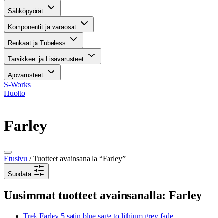
Sähköpyörät
Komponentit ja varaosat
Renkaat ja Tubeless
Tarvikkeet ja Lisävarusteet
Ajovarusteet
S-Works
Huolto
Farley
Etusivu
/ Tuotteet avainsanalla “Farley”
Suodata
Uusimmat tuotteet avainsanalla: Farley
Trek Farley 5 satin blue sage to lithium grey fade