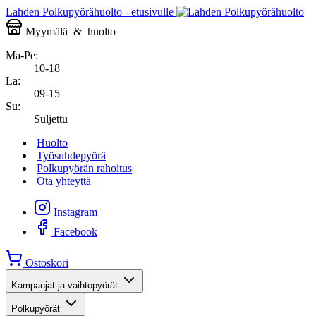
Lahden Polkupyörähuolto - etusivulle
Myymälä
&
huolto
Ma-Pe:
10-18
La:
09-15
Su:
Suljettu
Huolto
Työsuhdepyörä
Polkupyörän rahoitus
Ota yhteyttä
Instagram
Facebook
Ostoskori
Kampanjat ja vaihtopyörät
Polkupyörät