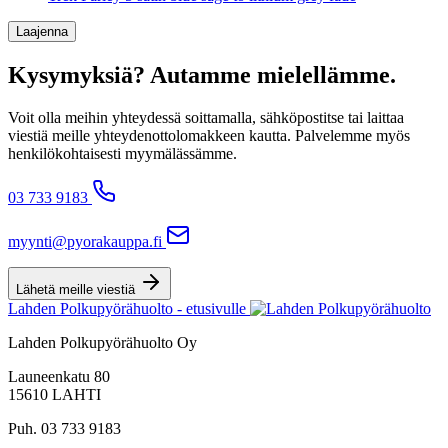
Laajenna
Kysymyksiä? Autamme mielellämme.
Voit olla meihin yhteydessä soittamalla, sähköpostitse tai laittaa
viestiä meille yhteydenottolomakkeen kautta. Palvelemme myös
henkilökohtaisesti myymälässämme.
03 733 9183
myynti@pyorakauppa.fi
Lähetä meille viestiä
Lahden Polkupyörähuolto - etusivulle
Lahden Polkupyörähuolto Oy
Launeenkatu 80
15610 LAHTI
Puh. 03 733 9183