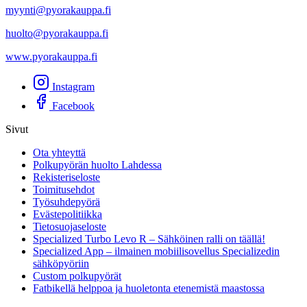
myynti@pyorakauppa.fi
huolto@pyorakauppa.fi
www.pyorakauppa.fi
Instagram
Facebook
Sivut
Ota yhteyttä
Polkupyörän huolto Lahdessa
Rekisteriseloste
Toimitusehdot
Työsuhdepyörä
Evästepolitiikka
Tietosuojaseloste
Specialized Turbo Levo R – Sähköinen ralli on täällä!
Specialized App – ilmainen mobiilisovellus Specializedin
sähköpyöriin
Custom polkupyörät
Fatbikellä helppoa ja huoletonta etenemistä maastossa