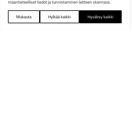
maantieteelliset tiedot ja tunnistaminen laitteen skannaus.
Mukauta
Hylkää kaikki
Hyväksy kaikki
Suodattimet
Sulj
Saatavuus
Heti varastosta
7
Osastot