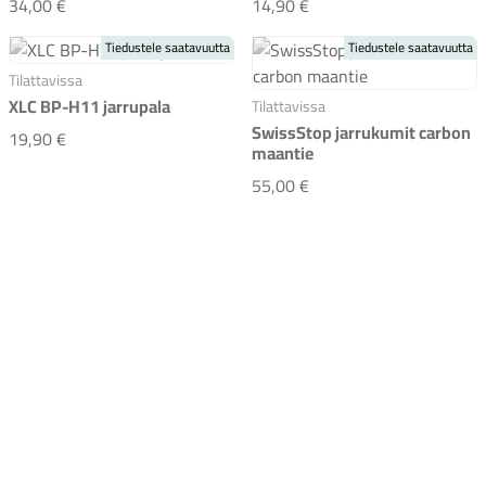
Galfer jarrupala Shimano/Saint race vihreä
XLC BP-O32 Magura jar
34,00 €
14,90 €
Tiedustele saatavuutta
Tiedustele saatavuutta
Tilattavissa
XLC BP-H11 jarrupala
Tilattavissa
SwissStop jarrukumit carbon
XLC BP-H11 jarrupala
19,90 €
maantie
SwissStop jarrukumit c
55,00 €