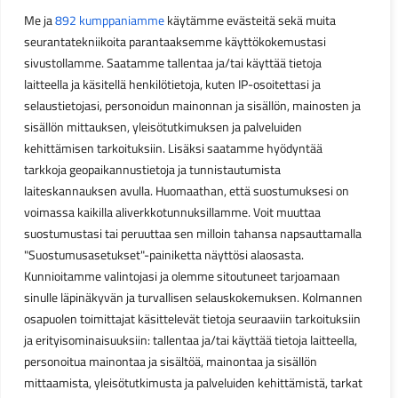
Me ja
892 kumppaniamme
käytämme evästeitä sekä muita
seurantatekniikoita parantaaksemme käyttökokemustasi
sivustollamme. Saatamme tallentaa ja/tai käyttää tietoja
laitteella ja käsitellä henkilötietoja, kuten IP-osoitettasi ja
selaustietojasi, personoidun mainonnan ja sisällön, mainosten ja
sisällön mittauksen, yleisötutkimuksen ja palveluiden
kehittämisen tarkoituksiin. Lisäksi saatamme hyödyntää
tarkkoja geopaikannustietoja ja tunnistautumista
laiteskannauksen avulla. Huomaathan, että suostumuksesi on
voimassa kaikilla aliverkkotunnuksillamme. Voit muuttaa
suostumustasi tai peruuttaa sen milloin tahansa napsauttamalla
"Suostumusasetukset"-painiketta näyttösi alaosasta.
Kunnioitamme valintojasi ja olemme sitoutuneet tarjoamaan
sinulle läpinäkyvän ja turvallisen selauskokemuksen. Kolmannen
osapuolen toimittajat käsittelevät tietoja seuraaviin tarkoituksiin
ja erityisominaisuuksiin: tallentaa ja/tai käyttää tietoja laitteella,
personoitua mainontaa ja sisältöä, mainontaa ja sisällön
mittaamista, yleisötutkimusta ja palveluiden kehittämistä, tarkat