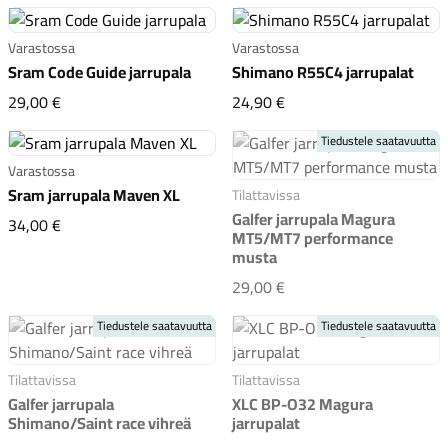
Varastossa
Varastossa
Sram Code Guide jarrupala
Shimano R55C4 jarrupalat
Sram Code Guide jarrupala
Shimano R55C4 jarrupa
29,00 €
24,90 €
Tiedustele saatavuutta
Varastossa
Sram jarrupala Maven XL
Tilattavissa
Galfer jarrupala Magura
Sram jarrupala Maven XL
34,00 €
MT5/MT7 performance
musta
Galfer jarrupala Magu
29,00 €
Tiedustele saatavuutta
Tiedustele saatavuutta
Tilattavissa
Tilattavissa
Galfer jarrupala
XLC BP-O32 Magura
Shimano/Saint race vihreä
jarrupalat