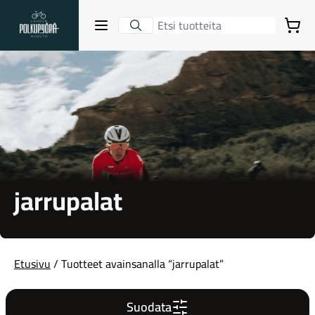
Lahden Polkupyörähuolto - etusivulle
Avaa sulje valikko
Ostoskori
Hakutulokset
Suositut osastot
jarrupalat
Etusivu
/ Tuotteet avainsanalla “jarrupalat”
Gravel-pyörät
Suodata