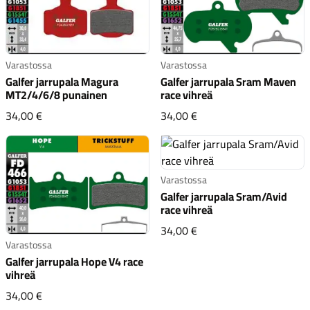
Varastossa
Varastossa
Galfer jarrupala Sram Maven
Galfer jarrupala Magura
race vihreä
MT2/4/6/8 punainen
Komponentit
Galfer jarrupala Sram M
Galfer jarrupala Magura MT2/4/6/8 punainen
34,00 €
34,00 €
Katso koko valikoima
Varastossa
Galfer jarrupala Sram/Avid
race vihreä
Galfer jarrupala Sram/A
34,00 €
Varastossa
Galfer jarrupala Hope V4 race
vihreä
Galfer jarrupala Hope V4 race vihreä
34,00 €