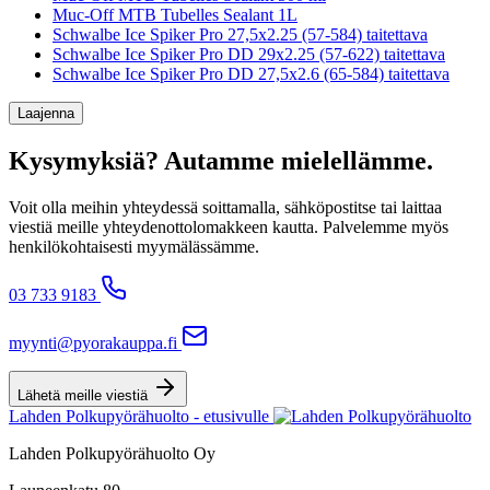
Muc-Off MTB Tubelles Sealant 1L
Schwalbe Ice Spiker Pro 27,5x2.25 (57-584) taitettava
Schwalbe Ice Spiker Pro DD 29x2.25 (57-622) taitettava
Schwalbe Ice Spiker Pro DD 27,5x2.6 (65-584) taitettava
Laajenna
Kysymyksiä? Autamme mielellämme.
Voit olla meihin yhteydessä soittamalla, sähköpostitse tai laittaa
viestiä meille yhteydenottolomakkeen kautta. Palvelemme myös
henkilökohtaisesti myymälässämme.
03 733 9183
myynti@pyorakauppa.fi
Lähetä meille viestiä
Lahden Polkupyörähuolto - etusivulle
Lahden Polkupyörähuolto Oy