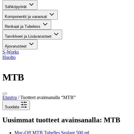
Sähköpyörät
Komponentit ja varaosat
Renkaat ja Tubeless
Tarvikkeet ja Lisävarusteet
Ajovarusteet
S-Works
Huolto
MTB
Etusivu
/ Tuotteet avainsanalla “MTB”
Suodata
Uusimmat tuotteet avainsanalla: MTB
Muc-Off MTB Tubelles Sealant 500 ml