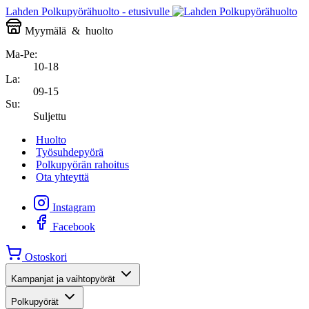
Lahden Polkupyörähuolto - etusivulle
Myymälä
&
huolto
Ma-Pe:
10-18
La:
09-15
Su:
Suljettu
Huolto
Työsuhdepyörä
Polkupyörän rahoitus
Ota yhteyttä
Instagram
Facebook
Ostoskori
Kampanjat ja vaihtopyörät
Polkupyörät