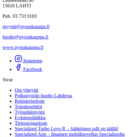
Launeenkatu 80
15610 LAHTI
Puh. 03 733 9183
myynti@pyorakauppa.fi
huolto@pyorakauppa.fi
www.pyorakauppa.fi
Instagram
Facebook
Sivut
Ota yhteyttä
Polkupyörän huolto Lahdessa
Rekisteriseloste
Toimitusehdot
Työsuhdepyörä
Evästepolitiikka
Tietosuojaseloste
Specialized Turbo Levo R – Sähköinen ralli on täällä!
Specialized App – ilmainen mobiilisovellus Specializedin