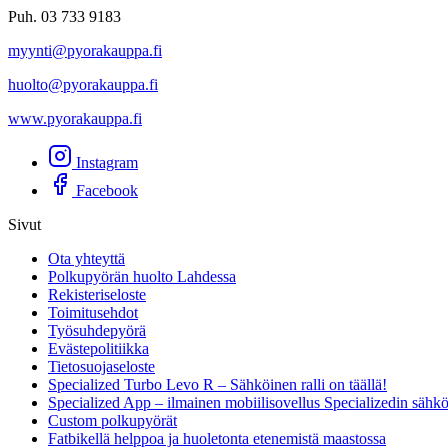
Puh. 03 733 9183
myynti@pyorakauppa.fi
huolto@pyorakauppa.fi
www.pyorakauppa.fi
Instagram
Facebook
Sivut
Ota yhteyttä
Polkupyörän huolto Lahdessa
Rekisteriseloste
Toimitusehdot
Työsuhdepyörä
Evästepolitiikka
Tietosuojaseloste
Specialized Turbo Levo R – Sähköinen ralli on täällä!
Specialized App – ilmainen mobiilisovellus Specializedin sähk
Custom polkupyörät
Fatbikellä helppoa ja huoletonta etenemistä maastossa