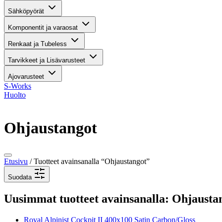
Sähköpyörät
Komponentit ja varaosat
Renkaat ja Tubeless
Tarvikkeet ja Lisävarusteet
Ajovarusteet
S-Works
Huolto
Ohjaustangot
Etusivu
/ Tuotteet avainsanalla “Ohjaustangot”
Suodata
Uusimmat tuotteet avainsanalla: Ohjausta
Roval Alpinist Cockpit II 400x100 Satin Carbon/Gloss