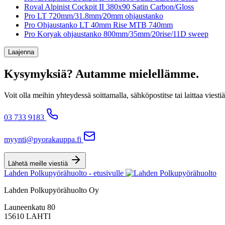
Roval Alpinist Cockpit II 380x90 Satin Carbon/Gloss
Pro LT 720mm/31.8mm/20mm ohjaustanko
Pro Ohjaustanko LT 40mm Rise MTB 740mm
Pro Koryak ohjaustanko 800mm/35mm/20rise/11D sweep
Laajenna
Kysymyksiä? Autamme mielellämme.
Voit olla meihin yhteydessä soittamalla, sähköpostitse tai laittaa v
03 733 9183
myynti@pyorakauppa.fi
Lähetä meille viestiä
Lahden Polkupyörähuolto - etusivulle
Lahden Polkupyörähuolto Oy
Launeenkatu 80
15610 LAHTI