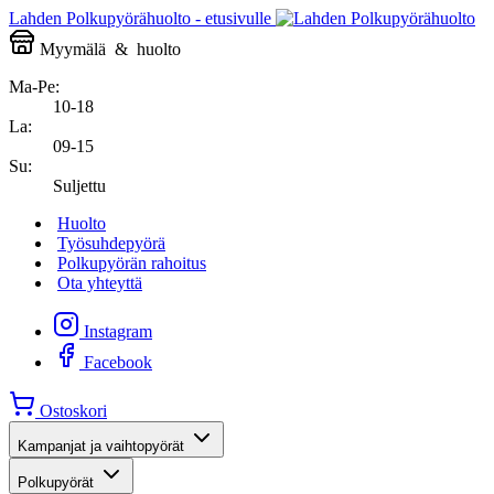
Lahden Polkupyörähuolto - etusivulle
Myymälä
&
huolto
Ma-Pe:
10-18
La:
09-15
Su:
Suljettu
Huolto
Työsuhdepyörä
Polkupyörän rahoitus
Ota yhteyttä
Instagram
Facebook
Ostoskori
Kampanjat ja vaihtopyörät
Polkupyörät