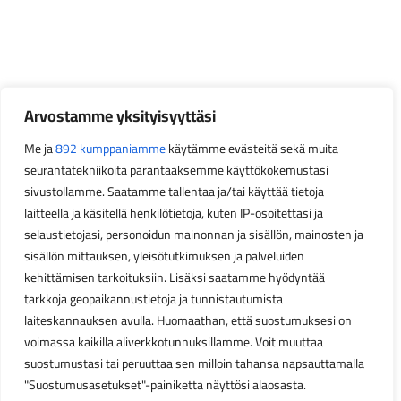
Arvostamme yksityisyyttäsi
Me ja
892 kumppaniamme
käytämme evästeitä sekä muita
seurantatekniikoita parantaaksemme käyttökokemustasi
sivustollamme. Saatamme tallentaa ja/tai käyttää tietoja
laitteella ja käsitellä henkilötietoja, kuten IP-osoitettasi ja
selaustietojasi, personoidun mainonnan ja sisällön, mainosten ja
sisällön mittauksen, yleisötutkimuksen ja palveluiden
kehittämisen tarkoituksiin. Lisäksi saatamme hyödyntää
tarkkoja geopaikannustietoja ja tunnistautumista
laiteskannauksen avulla. Huomaathan, että suostumuksesi on
voimassa kaikilla aliverkkotunnuksillamme. Voit muuttaa
suostumustasi tai peruuttaa sen milloin tahansa napsauttamalla
"Suostumusasetukset"-painiketta näyttösi alaosasta.