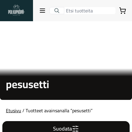
Lahden Polkupyörähuolto - etusivulle
Avaa sulje valikko
Ostoskori
Hakutulokset
Suositut osastot
pesusetti
Etusivu
/ Tuotteet avainsanalla “pesusetti”
Gravel-pyörät
Suodata