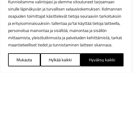
Kunnioitamme valintojasi ja olemme sitoutuneet tarjoamaan
sinulle läpinäkyvän ja turvallisen selauskokemuksen. Kolmannen
osapuolen toimittajat käsittelevät tietoja seuraaviin tarkoituksiin
ja erityisominaisuuksiin: tallentaa ja/tai käyttää tietoja laitteella,
personoitua mainontaa ja sisältöä, mainontaa ja sisällön
mittaamista, yleisötutkimusta ja palveluiden kehittämistä, tarkat
maantieteelliset tiedot ja tunnistaminen laitteen skannaus.
Mukauta
Hylkää kaikki
Hyväksy kaikki
Suodattimet
Sulj
Osastot