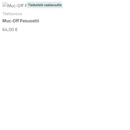
Tiedustele saatavuutta
Tilattavissa
Muc-Off Pesusetti
Muc-Off Pesusetti
64,00 €
Komponentit
Katso koko valikoima