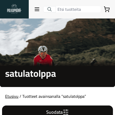
Lahden Polkupyörähuolto - etusivulle
Avaa sulje valikko
Ostoskori
Hakutulokset
Suositut osastot
satulatolppa
Etusivu
/ Tuotteet avainsanalla “satulatolppa”
Gravel-pyörät
Suodata