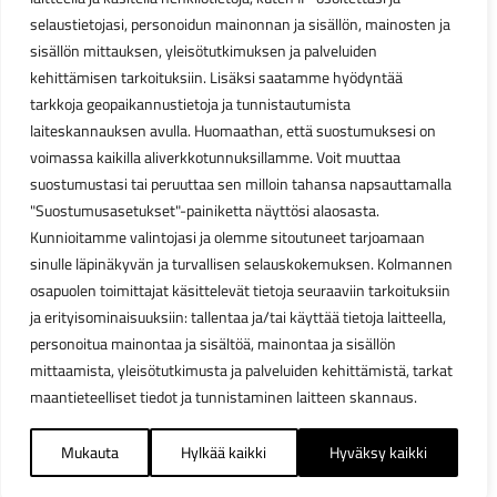
selaustietojasi, personoidun mainonnan ja sisällön, mainosten ja
sisällön mittauksen, yleisötutkimuksen ja palveluiden
kehittämisen tarkoituksiin. Lisäksi saatamme hyödyntää
tarkkoja geopaikannustietoja ja tunnistautumista
laiteskannauksen avulla. Huomaathan, että suostumuksesi on
voimassa kaikilla aliverkkotunnuksillamme. Voit muuttaa
suostumustasi tai peruuttaa sen milloin tahansa napsauttamalla
"Suostumusasetukset"-painiketta näyttösi alaosasta.
Kunnioitamme valintojasi ja olemme sitoutuneet tarjoamaan
sinulle läpinäkyvän ja turvallisen selauskokemuksen. Kolmannen
osapuolen toimittajat käsittelevät tietoja seuraaviin tarkoituksiin
ja erityisominaisuuksiin: tallentaa ja/tai käyttää tietoja laitteella,
personoitua mainontaa ja sisältöä, mainontaa ja sisällön
mittaamista, yleisötutkimusta ja palveluiden kehittämistä, tarkat
maantieteelliset tiedot ja tunnistaminen laitteen skannaus.
Mukauta
Hylkää kaikki
Hyväksy kaikki