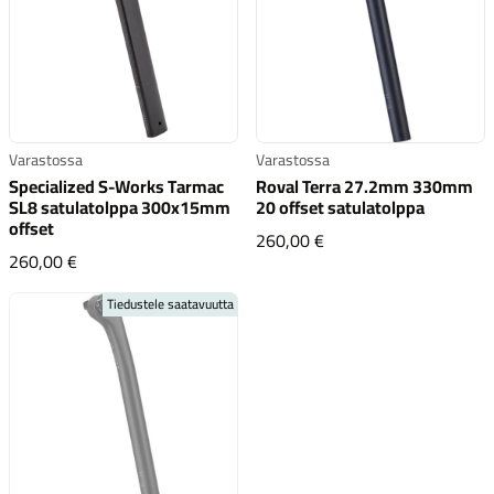
Varastossa
Varastossa
Komponentit
Specialized S-Works Tarmac
Roval Terra 27.2mm 330mm
SL8 satulatolppa 300x15mm
20 offset satulatolppa
offset
Roval Terra 27.2mm 3
260,00 €
Specialized S-Works Tarmac SL8 satulatolppa 300x15m
260,00 €
Katso koko valikoima
Tiedustele saatavuutta