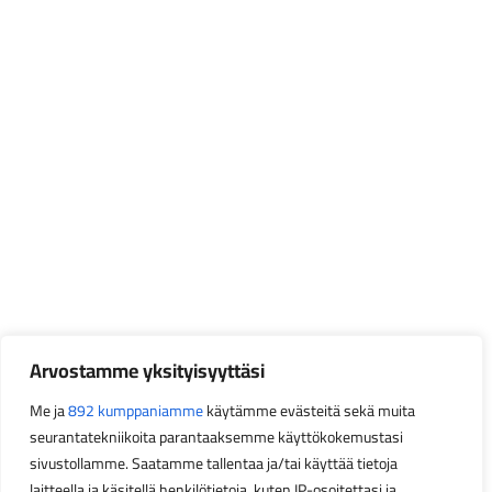
Arvostamme yksityisyyttäsi
Me ja
892 kumppaniamme
käytämme evästeitä sekä muita
seurantatekniikoita parantaaksemme käyttökokemustasi
sivustollamme. Saatamme tallentaa ja/tai käyttää tietoja
laitteella ja käsitellä henkilötietoja, kuten IP-osoitettasi ja