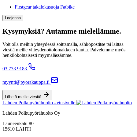
Firstgear takalokasuoja Fatbike
Laajenna
Kysymyksiä? Autamme mielellämme.
Voit olla meihin yhteydessä soittamalla, sähköpostitse tai laittaa
viestiä meille yhteydenottolomakkeen kautta. Palvelemme myös
henkilökohtaisesti myymälässämme.
03 733 9183
myynti@pyorakauppa.fi
Lähetä meille viestiä
Lahden Polkupyörähuolto - etusivulle
Lahden Polkupyörähuolto Oy
Launeenkatu 80
15610 LAHTI