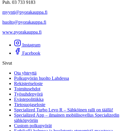
Puh. 03 733 9183
myynti@pyorakauppa.fi
huolto@pyorakauppa.fi
www.pyorakauppa.fi
Instagram
Facebook
Sivut
Ota yhteyttä
Polkupyörän huolto Lahdessa
Rekisteriseloste
Toimitusehdot
Työsuhdepyörä
Evästepolitiikka
Tietosuojaseloste
Specialized Turbo Levo R – Sähköinen ralli on täällä!
Specialized App – ilmainen mobiilisovellus Specializedin
sähköpyöriin
Custom polkupyörät
Fatbikellä helppoa ja huoletonta etenemistä maastossa