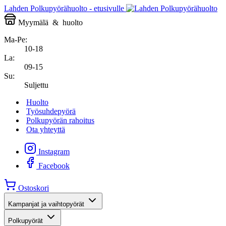
Lahden Polkupyörähuolto - etusivulle
Myymälä
&
huolto
Ma-Pe:
10-18
La:
09-15
Su:
Suljettu
Huolto
Työsuhdepyörä
Polkupyörän rahoitus
Ota yhteyttä
Instagram
Facebook
Ostoskori
Kampanjat ja vaihtopyörät
Polkupyörät