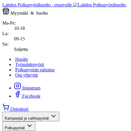
Lahden Polkupyörähuolto - etusivulle
Myymälä
&
huolto
Ma-Pe:
10-18
La:
09-15
Su:
Suljettu
Huolto
Työsuhdepyörä
Polkupyörän rahoitus
Ota yhteyttä
Instagram
Facebook
Ostoskori
Kampanjat ja vaihtopyörät
Polkupyörät