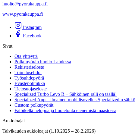
huolto@pyorakauppa.fi
www.pyorakauppa.fi
Instagram
Facebook
Sivut
Ota yhteyttä
Polkupyörän huolto Lahdessa
Rekisteriseloste
Toimitusehdot
Työsuhdepyörä
Evästepolitiikka
Tietosuojaseloste
Specialized Turbo Levo R – Sähköinen ralli on täällä!
Specialized App – ilmainen mobiilisovellus Specializedin sähk
Custom polkupyörät
Fatbikellä helppoa ja huoletonta etenemistä maastossa
Aukioloajat
Talvikauden aukioloajat (1.10.2025 – 28.2.2026)