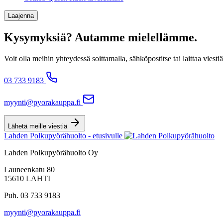
Laajenna
Kysymyksiä? Autamme mielellämme.
Voit olla meihin yhteydessä soittamalla, sähköpostitse tai laittaa v
03 733 9183
myynti@pyorakauppa.fi
Lähetä meille viestiä
Lahden Polkupyörähuolto - etusivulle
Lahden Polkupyörähuolto Oy
Launeenkatu 80
15610 LAHTI
Puh. 03 733 9183
myynti@pyorakauppa.fi