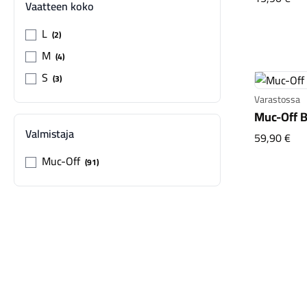
Vaatteen koko
L
2
M
4
S
3
Varastossa
Muc-Off B
Valmistaja
Muc
59,90 €
Muc-Off
91