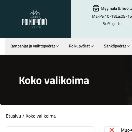
Myymälä
&
huolt
Ma-Pe:
10-18
La:
09-15
Lahden Polkupyörähuolto - etusivulle
Su:
Suljettu
Kampanjat ja vaihtopyörät
Polkupyörät
Sähköpyörät
Hakutulokset
Koko valikoima
Etusivu
/ Koko valikoima