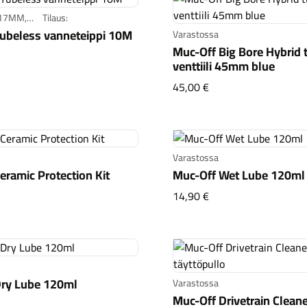
 17MM,
Tilaus:
M, 28MM,
ubeless vanneteippi 10M
Varastossa
MM
Muc-Off Big Bore Hybrid 
-Off Tubeless vanneteippi 10M
venttiili 45mm blue
Muc-Off Big Bore Hyb
45,00 €
Varastossa
eramic Protection Kit
Muc-Off Wet Lube 120ml
-Off Ceramic Protection Kit
Muc-Off Wet Lube 1
14,90 €
Dry Lube 120ml
Varastossa
Muc-Off Drivetrain Clean
-Off Dry Lube 120ml