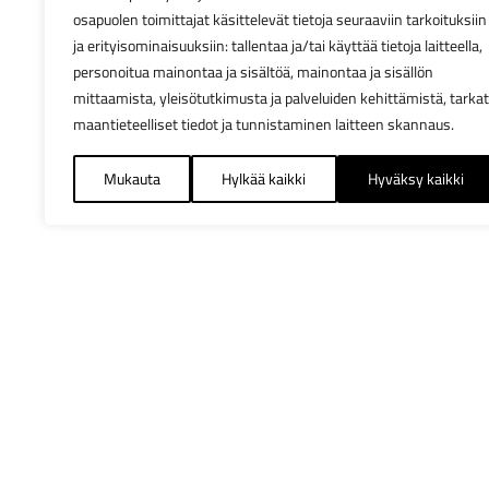
osapuolen toimittajat käsittelevät tietoja seuraaviin tarkoituksiin
ja erityisominaisuuksiin: tallentaa ja/tai käyttää tietoja laitteella,
personoitua mainontaa ja sisältöä, mainontaa ja sisällön
mittaamista, yleisötutkimusta ja palveluiden kehittämistä, tarkat
maantieteelliset tiedot ja tunnistaminen laitteen skannaus.
Mukauta
Hylkää kaikki
Hyväksy kaikki