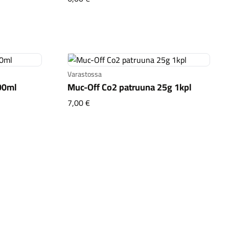
leaner 750ml täyttöpullo
Varastossa
00ml
Muc-Off Co2 patruuna 25g 1kpl
er 500ml
Muc-Off Co2 patruuna 25g 1kpl
7,00 €