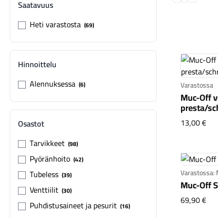
Saatavuus
Heti varastosta
69
Hinnoittelu
Alennuksessa
6
Varastossa
Muc-Off ve
presta/sc
Muc
13,00 €
Osastot
Tarvikkeet
98
Pyöränhoito
42
Varastossa: M
Tubeless
39
Muc-Off S
Venttiilit
30
Muc
69,90 €
Puhdistusaineet ja pesurit
16