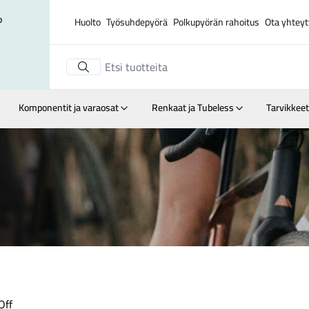
o
Huolto
Työsuhdepyörä
Polkupyörän rahoitus
Ota yhteyt
Komponentit ja varaosat
Renkaat ja Tubeless
Tarvikkeet