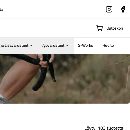
tä
Instagram
Faceboo
Ostoskori
 ja Lisävarusteet
Ajovarusteet
S-Works
Huolto
Suositut osastot
Gravel-
pyörät
Maastosähköpyörä
Löytyi 103 tuotetta.