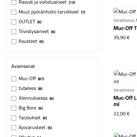
Rasvat ja voiteluaineet
13
Muut pyöränhoito tarvikkeet
7
Varastossa:
OUTLET
6
Muc-Off T-
Tiivistysaineet
6
Muc
39,90 €
Asusteet
5
Avainsanat
Muc-Off
87
tubeless
8
Varastossa
Muc-Off 
Alennuksessa
6
ml
Big Bore
6
Muc
22,00 €
Tarjoukset
6
Ajovarusteet
5