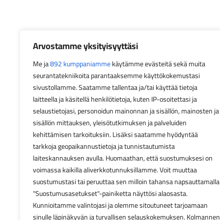
Arvostamme yksityisyyttäsi
Me ja
892 kumppaniamme
käytämme evästeitä sekä muita
seurantatekniikoita parantaaksemme käyttökokemustasi
sivustollamme. Saatamme tallentaa ja/tai käyttää tietoja
laitteella ja käsitellä henkilötietoja, kuten IP-osoitettasi ja
selaustietojasi, personoidun mainonnan ja sisällön, mainosten ja
sisällön mittauksen, yleisötutkimuksen ja palveluiden
kehittämisen tarkoituksiin. Lisäksi saatamme hyödyntää
tarkkoja geopaikannustietoja ja tunnistautumista
laiteskannauksen avulla. Huomaathan, että suostumuksesi on
voimassa kaikilla aliverkkotunnuksillamme. Voit muuttaa
suostumustasi tai peruuttaa sen milloin tahansa napsauttamalla
"Suostumusasetukset"-painiketta näyttösi alaosasta.
Kunnioitamme valintojasi ja olemme sitoutuneet tarjoamaan
sinulle läpinäkyvän ja turvallisen selauskokemuksen. Kolmannen