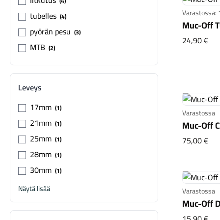
litkutus
4
Varastossa:
tubelles
4
21MM, 25M
Muc-Off T
30MM, 35
pyörän pesu
3
Muc
24,90 €
MTB
2
Leveys
17mm
1
Varastossa
21mm
Muc-Off C
1
25mm
Muc
75,00 €
1
28mm
1
30mm
1
Näytä lisää
Varastossa
Muc-Off 
Muc
15,90 €