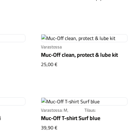
Kaupunkisähköpyörät
Tarvikkeet
Varastossa
Muc-Off clean, protect & lube kit
etti
Muc-Off clean, protect & lube kit
25,00 €
Renkaat
Komponentit
Varastossa: M,
Tilaus:
i
Muc-Off T-shirt Surf blue
Katso koko valikoima
 khaki
Muc-Off T-shirt Surf blue
39,90 €