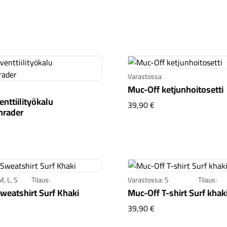
Varastossa
Muc-Off ketjunhoitosetti
nttiilityökalu
Muc-Off ketjunhoitos
39,90 €
hrader
-Off venttiilityökalu presta/schrader
, L, S
Tilaus:
Varastossa: S
Tilaus:
weatshirt Surf Khaki
Muc-Off T-shirt Surf khak
-Off Sweatshirt Surf Khaki
Muc-Off T-shirt Surf
39,90 €