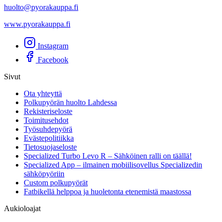
huolto@pyorakauppa.fi
www.pyorakauppa.fi
Instagram
Facebook
Sivut
Ota yhteyttä
Polkupyörän huolto Lahdessa
Rekisteriseloste
Toimitusehdot
Työsuhdepyörä
Evästepolitiikka
Tietosuojaseloste
Specialized Turbo Levo R – Sähköinen ralli on täällä!
Specialized App – ilmainen mobiilisovellus Specializedin
sähköpyöriin
Custom polkupyörät
Fatbikellä helppoa ja huoletonta etenemistä maastossa
Aukioloajat