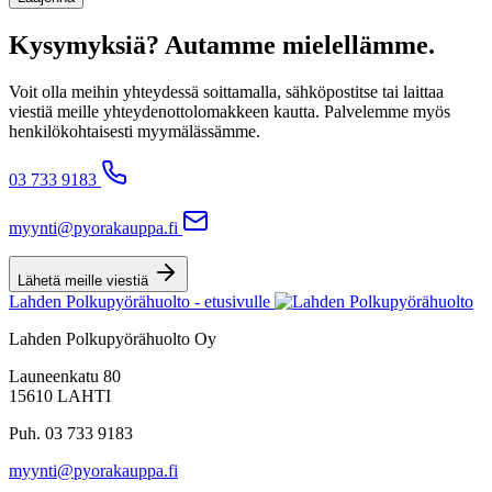
Kysymyksiä? Autamme mielellämme.
Voit olla meihin yhteydessä soittamalla, sähköpostitse tai laittaa
viestiä meille yhteydenottolomakkeen kautta. Palvelemme myös
henkilökohtaisesti myymälässämme.
03 733 9183
myynti@pyorakauppa.fi
Lähetä meille viestiä
Lahden Polkupyörähuolto - etusivulle
Lahden Polkupyörähuolto Oy
Launeenkatu 80
15610 LAHTI
Puh. 03 733 9183
myynti@pyorakauppa.fi