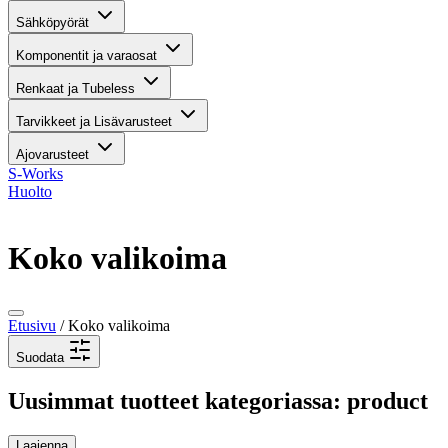
Sähköpyörät
Komponentit ja varaosat
Renkaat ja Tubeless
Tarvikkeet ja Lisävarusteet
Ajovarusteet
S-Works
Huolto
Koko valikoima
Etusivu
/ Koko valikoima
Suodata
Uusimmat tuotteet kategoriassa: product
Laajenna