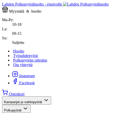
Lahden Polkupyörähuolto - etusivulle
Myymälä
&
huolto
Ma-Pe:
10-18
La:
09-15
Su:
Suljettu
Huolto
Työsuhdepyörä
Polkupyörän rahoitus
Ota yhteyttä
Instagram
Facebook
Ostoskori
Kampanjat ja vaihtopyörät
Polkupyörät