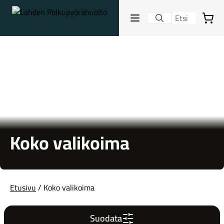
Lahden Polkupyörähuolto - etusivulle
Avaa sulje valikko
Ostoskori
Hakutulokset
Suositut osastot
Koko valikoima
Etusivu
/ Koko valikoima
Gravel-pyörät
Suodata