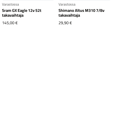
Varastossa
Varastossa
Sram GX Eagle 12v 52t
Shimano Altus M310 7/8v
takavaihtaja
takavaihtaja
Sram GX Eagle 12v 52t takavaihtaja
Shimano Altus M310 7/
145,00 €
29,90 €