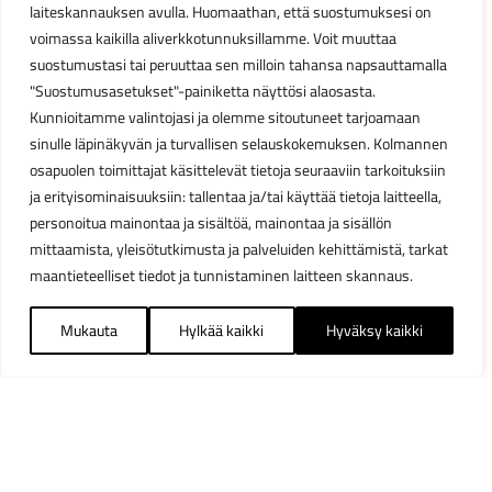
laiteskannauksen avulla. Huomaathan, että suostumuksesi on
voimassa kaikilla aliverkkotunnuksillamme. Voit muuttaa
suostumustasi tai peruuttaa sen milloin tahansa napsauttamalla
"Suostumusasetukset"-painiketta näyttösi alaosasta.
Kunnioitamme valintojasi ja olemme sitoutuneet tarjoamaan
sinulle läpinäkyvän ja turvallisen selauskokemuksen. Kolmannen
osapuolen toimittajat käsittelevät tietoja seuraaviin tarkoituksiin
ja erityisominaisuuksiin: tallentaa ja/tai käyttää tietoja laitteella,
personoitua mainontaa ja sisältöä, mainontaa ja sisällön
mittaamista, yleisötutkimusta ja palveluiden kehittämistä, tarkat
maantieteelliset tiedot ja tunnistaminen laitteen skannaus.
Mukauta
Hylkää kaikki
Hyväksy kaikki