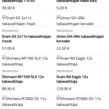
takavaihtaja 11v SS
takavaihtajan häkki sisä
Shimano R8000 Ultegra takavaihtaja 11v SS
Shimano RD-R8150 takava
99,90 €
5,00 €
Varastossa
Varastossa
Komponentit
Sram GX 2x11v takavaihtajan
Union GH-094 takavaihtajan
rissat
korvake
Sram GX 2x11v takavaihtajan rissat
Union GH-094 takavaih
57,00 €
23,50 €
Katso koko valikoima
Varastossa
Varastossa
Shimano M7100 SLX 12v
Sram NX Eagle 12v
takavaihtaja
takavaihtaja
Shimano M7100 SLX 12v takavaihtaja
Sram NX Eagle 12v tak
89,90 €
129,90 €