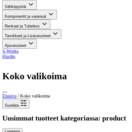
Sähköpyörät
Komponentit ja varaosat
Renkaat ja Tubeless
Tarvikkeet ja Lisävarusteet
Ajovarusteet
S-Works
Huolto
Koko valikoima
Etusivu
/ Koko valikoima
Suodata
Uusimmat tuotteet kategoriassa: product
Laajenna