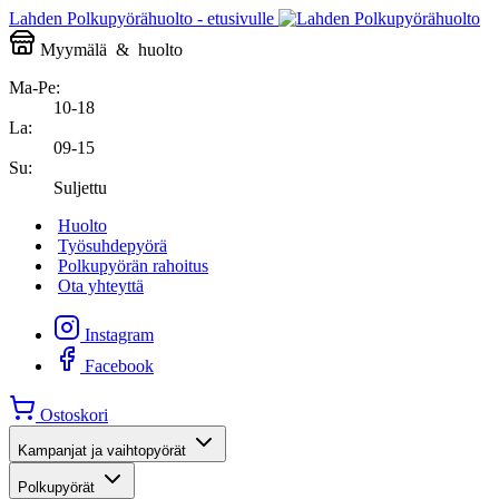
Lahden Polkupyörähuolto - etusivulle
Myymälä
&
huolto
Ma-Pe:
10-18
La:
09-15
Su:
Suljettu
Huolto
Työsuhdepyörä
Polkupyörän rahoitus
Ota yhteyttä
Instagram
Facebook
Ostoskori
Kampanjat ja vaihtopyörät
Polkupyörät