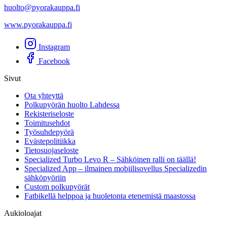
huolto@pyorakauppa.fi
www.pyorakauppa.fi
Instagram
Facebook
Sivut
Ota yhteyttä
Polkupyörän huolto Lahdessa
Rekisteriseloste
Toimitusehdot
Työsuhdepyörä
Evästepolitiikka
Tietosuojaseloste
Specialized Turbo Levo R – Sähköinen ralli on täällä!
Specialized App – ilmainen mobiilisovellus Specializedin
sähköpyöriin
Custom polkupyörät
Fatbikellä helppoa ja huoletonta etenemistä maastossa
Aukioloajat