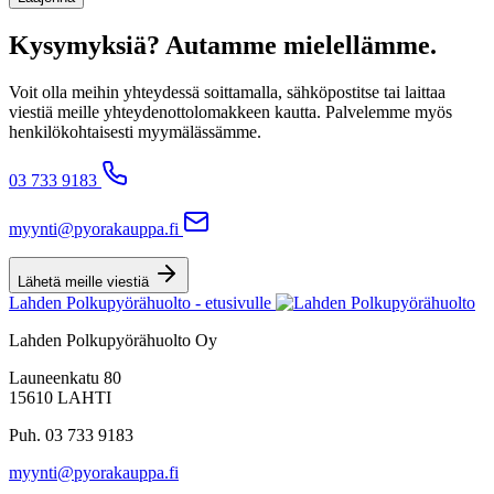
Kysymyksiä? Autamme mielellämme.
Voit olla meihin yhteydessä soittamalla, sähköpostitse tai laittaa
viestiä meille yhteydenottolomakkeen kautta. Palvelemme myös
henkilökohtaisesti myymälässämme.
03 733 9183
myynti@pyorakauppa.fi
Lähetä meille viestiä
Lahden Polkupyörähuolto - etusivulle
Lahden Polkupyörähuolto Oy
Launeenkatu 80
15610 LAHTI
Puh. 03 733 9183
myynti@pyorakauppa.fi