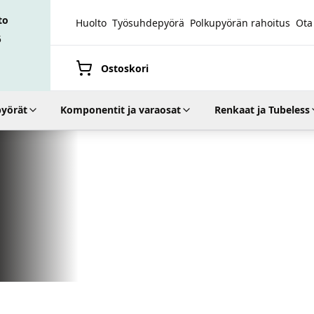
to
Huolto
Työsuhdepyörä
Polkupyörän rahoitus
Ota
5
Ostoskori
yörät
Komponentit ja varaosat
Renkaat ja Tubeless