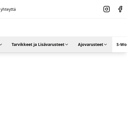
 yhteyttä
Instagram
Faceb
Tarvikkeet ja Lisävarusteet
Ajovarusteet
S-Wo