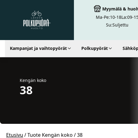
Myymälä
&
huol
Ma-Pe:
10-18
La:
09-1
Lahden Polkupyörähuolto - etusivulle
Su:
Suljettu
Kampanjat ja vaihtopyörät
Polkupyörät
Sähköp
Kengän koko
38
Etusivu
/ Tuote Kengän koko / 38