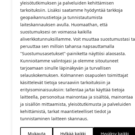
yleisötutkimuksen ja palveluiden kehittämisen
tarkoituksiin. Lisäksi saatamme hyödyntää tarkkoja
geopaikannustietoja ja tunnistautumista
laiteskannauksen avulla. Huomaathan, että
suostumuksesi on voimassa kaikilla
aliverkkotunnuksillamme. Voit muuttaa suostumustasi ta
peruuttaa sen milloin tahansa napsauttamalla
"Suostumusasetukset"-painiketta näyttösi alaosasta.
Kunnioitamme valintojasi ja olemme sitoutuneet
tarjoamaan sinulle läpinäkyvän ja turvallisen
selauskokemuksen. Kolmannen osapuolen toimittajat
käsittelevät tietoja seuraaviin tarkoituksiin ja
erityisominaisuuksiin: tallentaa ja/tai käyttää tietoja
laitteella, personoitua mainontaa ja sisältöä, mainontaa
ja sisällön mittaamista, yleisötutkimusta ja palveluiden
kehittämistä, tarkat maantieteelliset tiedot ja
tunnistaminen laitteen skannaus.
Mukauta
Hylkää kaikki
Hyväksy kaikki