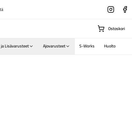
tä
Instagram
Faceboo
Ostoskori
 ja Lisävarusteet
Ajovarusteet
S-Works
Huolto
Suositut osastot
Gravel-
pyörät
Maastosähköpyörä