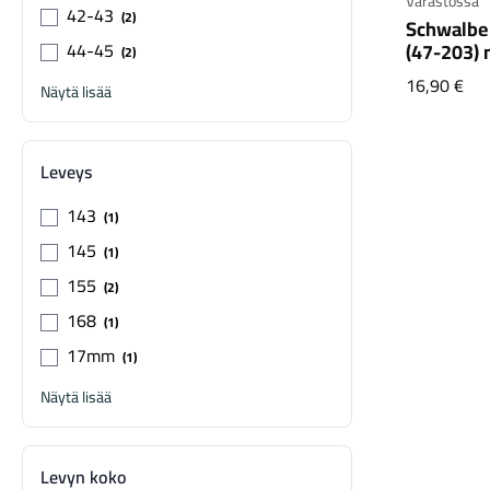
Varastossa
42-43
2
Schwalbe 
(47-203)
44-45
2
Sch
16,90 €
Näytä lisää
Leveys
143
1
145
1
155
2
168
1
17mm
1
Näytä lisää
Levyn koko