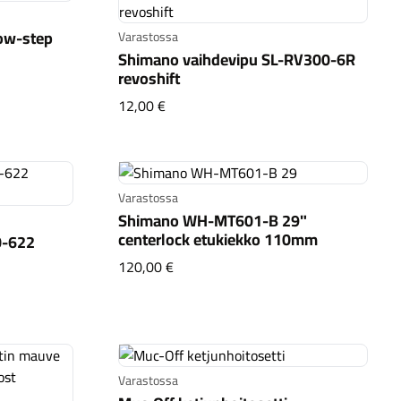
low-step
Varastossa
Shimano vaihdevipu SL-RV300-6R
 3 S low-step
revoshift
Shimano vaihdevipu SL-RV300-6R rev
12,00 €
Varastossa
Shimano WH-MT601-B 29"
centerlock etukiekko 110mm
0-622
Shimano WH-MT601-B 29" centerlo
120,00 €
o 50-622 (700x50C) ruskea
Varastossa