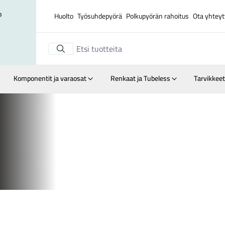
o
Huolto
Työsuhdepyörä
Polkupyörän rahoitus
Ota yhteyt
Komponentit ja varaosat
Renkaat ja Tubeless
Tarvikkeet