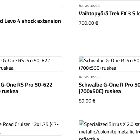
Varastossa
Vaihtopyörä Trek FX 3 S 
ed Levo 4 shock extension
Vaihtopyörä Trek FX
700,00 €
cialized Levo 4 shock extension 69mm
Varastossa
 G-One RS Pro 50-622
Schwalbe G-One R Pro 5
 ruskea
(700x50C) ruskea
walbe G-One RS Pro 50-622 (700x50C) ruskea
Schwalbe G-One R Pr
89,90 €