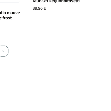
Muc-Off ketjunhoitosetti
Muc-Off ketjunhoitosetti
39,90 €
satin mauve
c frost
 2.0 satin mauve metallic/dolomite metallic frost reflective
›