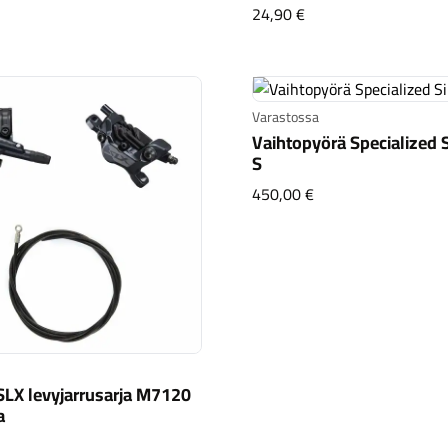
Shimano SM-BH59-SB
24,90 €
Varastossa
Vaihtopyörä Specialized S
S
Vaihtopyörä Speciali
450,00 €
LX levyjarrusarja M7120
a
imano SLX levyjarrusarja M7120 oikea/taka