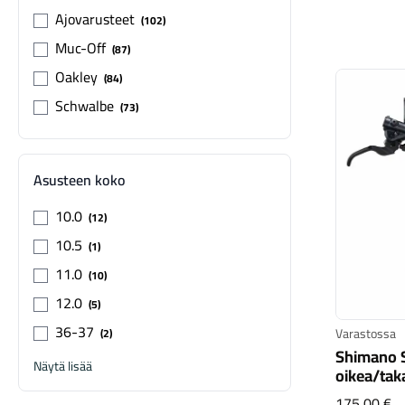
Ajovarusteet
102
Muc-Off
87
Oakley
84
Schwalbe
73
Asusteen koko
10.0
12
10.5
1
11.0
10
12.0
5
36-37
Varastossa
2
Shimano S
Näytä lisää
oikea/tak
Sh
175,00 €