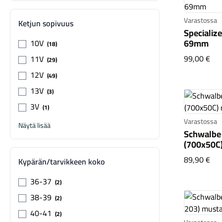
Varastossa
Ketjun sopivuus
Specializ
69mm
10V
18
Spe
99,00 €
11V
29
12V
49
13V
3
3V
1
Varastossa
Näytä lisää
Schwalbe
(700x50C)
Sch
89,90 €
Kypärän/tarvikkeen koko
36-37
2
38-39
2
40-41
2