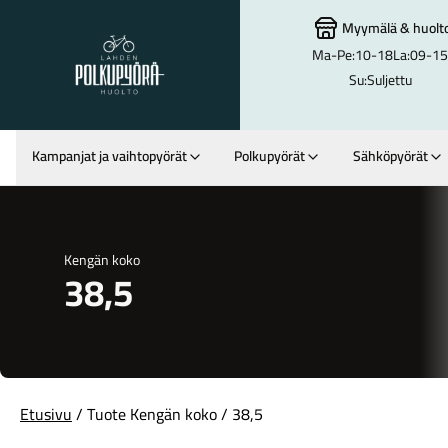
Myymälä
&
huolt
Ma-Pe:
10-18
La:
09-15
Lahden Polkupyörähuolto - etusivulle
Su:
Suljettu
Kampanjat ja vaihtopyörät
Polkupyörät
Sähköpyörät
Hakutulokset
Kengän koko
38,5
Etusivu
/ Tuote Kengän koko / 38,5