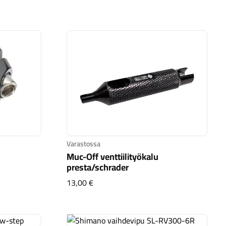
Varastossa
Muc-Off venttiilityökalu
presta/schrader
nta
Muc-Off venttiilityökalu presta/schrad
13,00 €