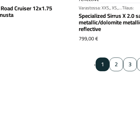
Road Cruiser 12x1.75
Varastossa: XXS,, XS,,
Tilaus:
S,
 musta
Specialized Sirrus X 2.0 
metallic/dolomite metalli
walbe Road Cruiser 12x1.75 (47-203) musta
reflective
Specialized Sirrus X
799,00 €
1
2
3
‹