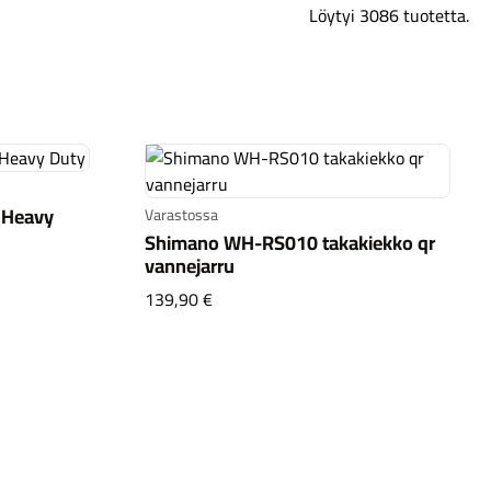
Löytyi 3086 tuotetta.
Kaupunkisähköpyörät
Tarvikkeet
l Heavy
Varastossa
Shimano WH-RS010 takakiekko qr
vannejarru
 Level Heavy Duty
Shimano WH-RS010 takakiekko qr v
139,90 €
Renkaat
Komponentit
Katso koko valikoima