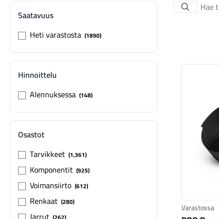
Saatavuus
Heti varastosta
1890
Hinnoittelu
Alennuksessa
148
Osastot
Tarvikkeet
1,361
Komponentit
925
Voimansiirto
612
Renkaat
280
Varastossa
Jarrut
262