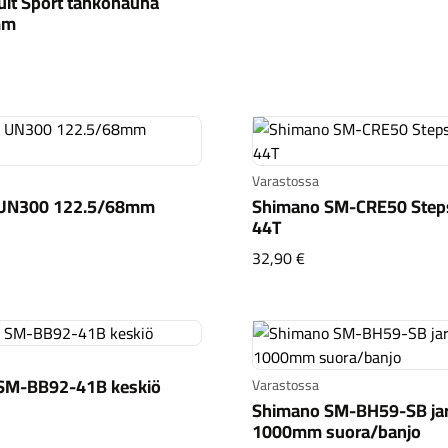
it Sport tankonauha
mm
 Pursuit Sport tankonauha musta 3mm
Varastossa
 UN300 122.5/68mm
Shimano SM-CRE50 Steps
44T
mano UN300 122.5/68mm nelikantti
Shimano SM-CRE50 S
32,90 €
SM-BB92-41B keskiö
Varastossa
Shimano SM-BH59-SB jar
mano SM-BB92-41B keskiö
1000mm suora/banjo