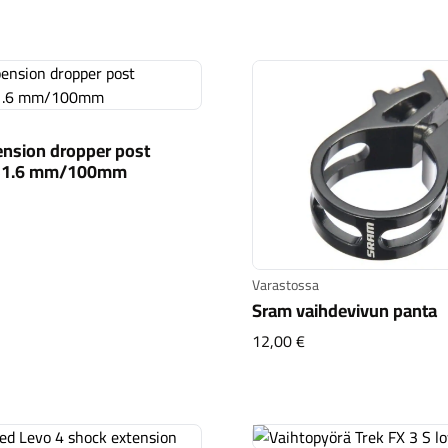
nsion dropper post
1.6 mm/100mm
LC suspension dropper post 362mm/31.6 mm/100mm
Varastossa
Sram vaihdevivun panta
Sram vaihdevivun pa
12,00 €