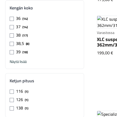
Kengän koko
36
14
37
14
Varastossa
38
17
XLC suspe
38,5
362mm/3
8
39
X
199,00 €
18
Näytä lisää
Ketjun pituus
116
1
126
1
138
1