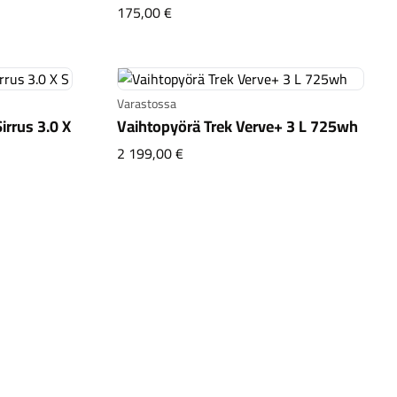
 jarruletku 1000mm suora/banjo
Shimano SLX levyjarrusarja M7120 v
175,00 €
Varastossa
irrus 3.0 X
Vaihtopyörä Trek Verve+ 3 L 725wh
Vaihtopyörä Trek Verve+ 3 L 725w
2 199,00 €
zed Sirrus 3.0 X S