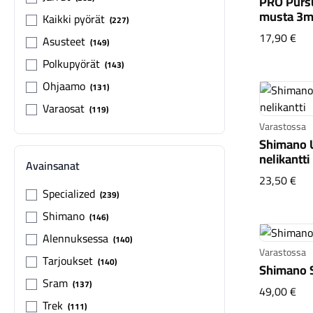
PRO Pursu
musta 3
Kaikki pyörät
227
PRO
17,90 €
Asusteet
149
Polkupyörät
143
Ohjaamo
131
Varaosat
119
Varastossa
Shimano
nelikantti
Avainsanat
Shi
23,50 €
Specialized
239
Shimano
146
Alennuksessa
140
Varastossa
Tarjoukset
140
Shimano 
Sram
137
Shi
49,00 €
Trek
111