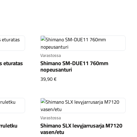
Varastossa
 eturatas
Shimano SM-DUE11 760mm
nopeusanturi
teps eturatas 44T
Shimano SM-DUE11 760mm nopeusan
39,90 €
Varastossa
ruletku
Shimano SLX levyjarrusarja M7120
vasen/etu